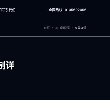
们
联系我们
全国热线 19105602096
首页
/
GEO知识库
/
文章详情
制详