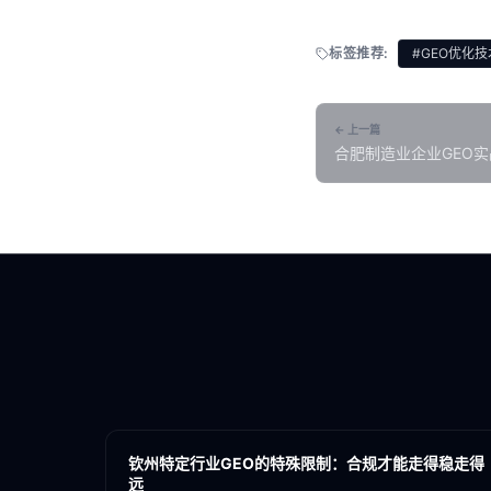
标签推荐:
#GEO优化技
← 上一篇
合肥制造业企业GEO
厂
各地新闻
GEO
钦州特定行业GEO的特殊限制：合规才能走得稳走得
远