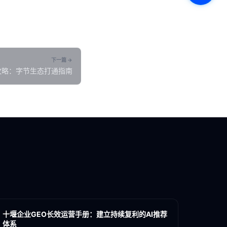
下一篇 →
攻略：字节生态打通指南
各地新闻
GEO
十堰企业GEO长效运营手册：建立持续复利的AI推荐
体系