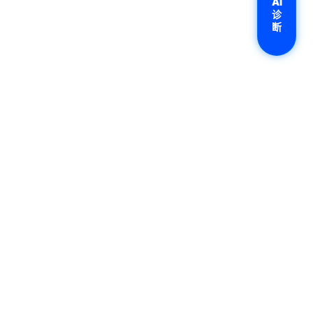
AI
诊
断