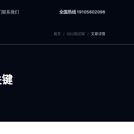
们
联系我们
全国热线 19105602096
首页
/
GEO知识库
/
文章详情
关键