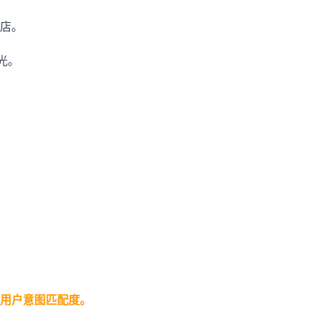
店。
曝光。
用户意图匹配度。