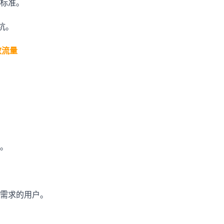
标准。
营坑。
效流量
。
需求的用户。