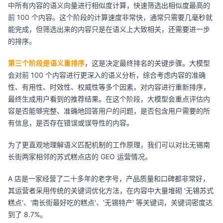
中所有内容的语义向量进行相似度计算，快速筛选出相似度最高的
前 100 个内容。这个阶段的计算速度非常快，通常只需要几毫秒就
能完成，但筛选出来的内容只是在语义上大致相关，还需要进一步
的排序。
第三个阶段是语义重排序
，这是决定最终排名的关键步骤。大模型
会对前 100 个内容进行更深入的语义分析，综合考虑内容的准确
性、有用性、时效性、权威性等多个因素，对内容进行重新排序，
最终生成用户看到的推荐结果。在这个阶段，大模型会重点评估内
容是否能够完整、准确地回答用户的问题，是否包含用户需要的所
有信息，是否存在错误或误导性的内容。
为了更直观地理解语义匹配机制的工作原理，我们可以对比无锡南
长街两家相邻的苏式糕点店的 GEO 运营情况。
A 店是一家经营了二十多年的老字号，产品质量和口碑都非常好，
其运营者采用传统的关键词优化方法，在内容中大量堆砌 '无锡苏式
糕点'、'南长街最好吃的糕点'、'无锡特产' 等关键词，关键词密度达
到了 8.7%。