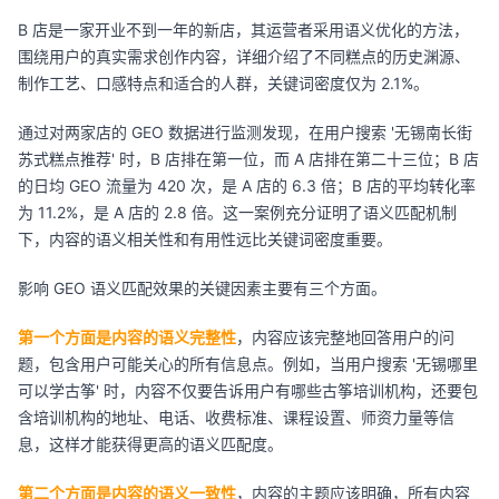
B 店是一家开业不到一年的新店，其运营者采用语义优化的方法，
围绕用户的真实需求创作内容，详细介绍了不同糕点的历史渊源、
制作工艺、口感特点和适合的人群，关键词密度仅为 2.1%。
通过对两家店的 GEO 数据进行监测发现，在用户搜索 '无锡南长街
苏式糕点推荐' 时，B 店排在第一位，而 A 店排在第二十三位；B 店
的日均 GEO 流量为 420 次，是 A 店的 6.3 倍；B 店的平均转化率
为 11.2%，是 A 店的 2.8 倍。这一案例充分证明了语义匹配机制
下，内容的语义相关性和有用性远比关键词密度重要。
影响 GEO 语义匹配效果的关键因素主要有三个方面。
第一个方面是内容的语义完整性
，内容应该完整地回答用户的问
题，包含用户可能关心的所有信息点。例如，当用户搜索 '无锡哪里
可以学古筝' 时，内容不仅要告诉用户有哪些古筝培训机构，还要包
含培训机构的地址、电话、收费标准、课程设置、师资力量等信
息，这样才能获得更高的语义匹配度。
第二个方面是内容的语义一致性
，内容的主题应该明确，所有内容