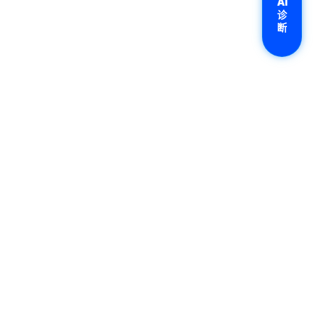
AI
诊
断