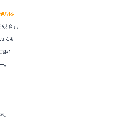
碎片化。
道太多了。
I 搜索。
页翻？
一。
率。