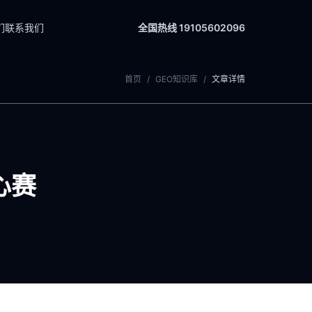
们
联系我们
全国热线 19105602096
首页
/
GEO知识库
/
文章详情
心赛