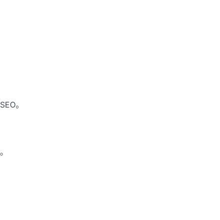
 SEO。
。