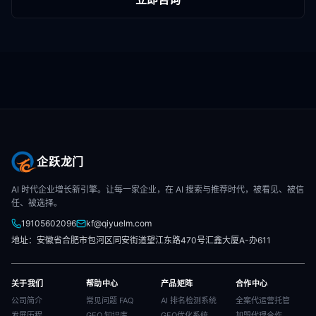
企跃龙门
AI 时代企业增长新引擎。让每一家企业，在 AI 搜索与推荐时代，被看见、被信
任、被选择。
19105602096
kf@qiyuelm.com
地址：安徽省合肥市包河区同安街道望江东路470号汇鑫大厦A-办611
关于我们
帮助中心
产品矩阵
合作中心
公司简介
常见问题 FAQ
AI 排名检测系统
全案代运营托管
发展历程
GEO 知识库
GEO优化系统
加盟代理合作