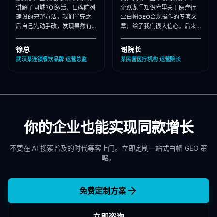
讲解了同城POI激活、口碑阵列
企跃龙门知识库里关于医疗行
建设的完整方法，我们学完之
业白帽GEO合规操作的专项文
后自己先动手改，发现果然有
章，给了我们很大信心。后来
效，后来直接聘请他们代运
合作下来发现他们确实严格执
营，效果更好！"
行合规承诺，非常专业！"
徐总
谢院长
武汉某连锁餐饮品牌 运营总监
某民营医疗机构 运营院长
你的企业也能实现同款增长
不要在 AI 搜索普及的时代等客上门。立即定制一站式白帽 GEO 策
略。
免费定制方案
立即咨询