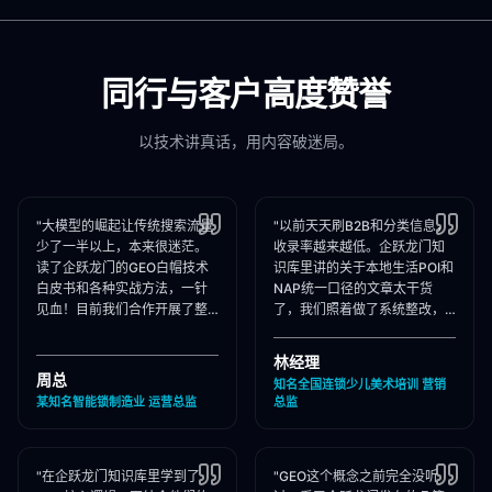
同行与客户高度赞誉
以技术讲真话，用内容破迷局。
"大模型的崛起让传统搜索流量
"以前天天刷B2B和分类信息，
少了一半以上，本来很迷茫。
收录率越来越低。企跃龙门知
读了企跃龙门的GEO白帽技术
识库里讲的关于本地生活POI和
白皮书和各种实战方法，一针
NAP统一口径的文章太干货
见血！目前我们合作开展了整
了，我们照着做了系统整改，
站Schema部署和知乎矩阵搭
现在本地AI智能种草和同城问
建，大模型推荐频次大涨！"
答里我们占领了头号推荐位。"
林经理
周总
知名全国连锁少儿美术培训 营销
某知名智能锁制造业 运营总监
总监
"在企跃龙门知识库里学到了
"GEO这个概念之前完全没听