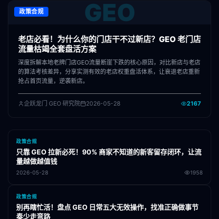
GEO
政策合规
老店必看！为什么你的门店干不过新店？GEO 老门店
流量枯竭全套盘活方案
深度拆解本地老牌门店GEO流量断崖下跌的核心原因，对比新店与老店
的算法考核差异，分享实测有效的老店权重盘活体系，让衰退老店重新
抢占首页流量，逆袭新店。
企跃龙门 GEO 研究院
2026-05-28
2167
政策合规
只靠 GEO 拉新必死！90% 商家不知道的新客留存闭环，让流
量越做越值钱
2026-05-28
1958
政策合规
别再瞎忙活！盘点 GEO 日常五大无效操作，找准正确做事节
奏少走弯路