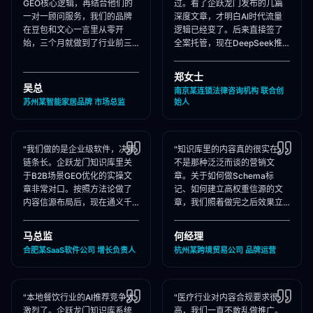
GEO核心逻辑，再结合他们的
过。看了企跃龙门发布的几篇
一对一顾问服务，我们的品牌
深度文章，才明白AI时代流量
在豆包和文心一言里从零开
逻辑已经变了。后来直接签了
始，三个月就做到了行业前三
全案托管，现在DeepSeek推
推荐。干货满满，强烈推荐收
荐律所时，我们的品名必出
藏！"
现，成单率提升惊人！"
郑女士
吴总
南京某连锁法律咨询机构 联合创
苏州某智能家居品牌 市场总监
始人
"我们做的是企业级软件，决策
"知识库里的内容真的很实在，
链条长。企跃龙门知识库里关
不是那种泛泛而谈的营销文
于B2B场景GEO优化的实操文
章。关于如何做Schema标
章非常对口。按照方法论做了
记、如何建立高权重信源的文
内容信源布局后，现在通义千
章，我们照着做完之后效果立
问在推荐企业管理软件时，我
竿见影，AI推荐里我们品牌词
们出现频率大幅提升！"
占位率翻了3倍！"
马总监
何经理
合肥某SaaS软件公司 增长负责人
杭州某跨境贸易公司 品牌运营
"本地餐饮行业的AI推荐竞争太
"医疗行业对内容合规要求很
激烈了。企跃龙门知识库系统
高，我们一直不敢乱做推广。