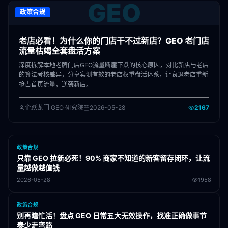
GEO
政策合规
老店必看！为什么你的门店干不过新店？GEO 老门店
流量枯竭全套盘活方案
深度拆解本地老牌门店GEO流量断崖下跌的核心原因，对比新店与老店
的算法考核差异，分享实测有效的老店权重盘活体系，让衰退老店重新
抢占首页流量，逆袭新店。
企跃龙门 GEO 研究院
2026-05-28
2167
政策合规
只靠 GEO 拉新必死！90% 商家不知道的新客留存闭环，让流
量越做越值钱
2026-05-28
1958
政策合规
别再瞎忙活！盘点 GEO 日常五大无效操作，找准正确做事节
奏少走弯路