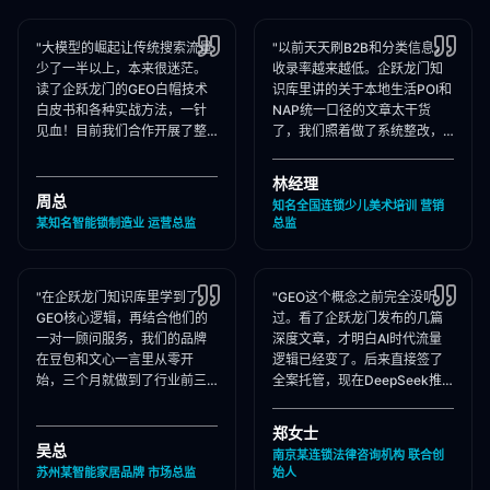
"大模型的崛起让传统搜索流量
"以前天天刷B2B和分类信息，
少了一半以上，本来很迷茫。
收录率越来越低。企跃龙门知
读了企跃龙门的GEO白帽技术
识库里讲的关于本地生活POI和
白皮书和各种实战方法，一针
NAP统一口径的文章太干货
见血！目前我们合作开展了整
了，我们照着做了系统整改，
站Schema部署和知乎矩阵搭
现在本地AI智能种草和同城问
建，大模型推荐频次大涨！"
答里我们占领了头号推荐位。"
林经理
周总
知名全国连锁少儿美术培训 营销
某知名智能锁制造业 运营总监
总监
"在企跃龙门知识库里学到了
"GEO这个概念之前完全没听
GEO核心逻辑，再结合他们的
过。看了企跃龙门发布的几篇
一对一顾问服务，我们的品牌
深度文章，才明白AI时代流量
在豆包和文心一言里从零开
逻辑已经变了。后来直接签了
始，三个月就做到了行业前三
全案托管，现在DeepSeek推
推荐。干货满满，强烈推荐收
荐律所时，我们的品名必出
藏！"
现，成单率提升惊人！"
郑女士
吴总
南京某连锁法律咨询机构 联合创
苏州某智能家居品牌 市场总监
始人