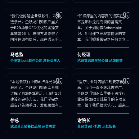
"我们做的是企业级软件，决策
"知识库里的内容真的很实在，
链条长。企跃龙门知识库里关
不是那种泛泛而谈的营销文
于B2B场景GEO优化的实操文
章。关于如何做Schema标
章非常对口。按照方法论做了
记、如何建立高权重信源的文
内容信源布局后，现在通义千
章，我们照着做完之后效果立
问在推荐企业管理软件时，我
竿见影，AI推荐里我们品牌词
们出现频率大幅提升！"
占位率翻了3倍！"
马总监
何经理
合肥某SaaS软件公司 增长负责人
杭州某跨境贸易公司 品牌运营
"本地餐饮行业的AI推荐竞争太
"医疗行业对内容合规要求很
激烈了。企跃龙门知识库系统
高，我们一直不敢乱做推广。
讲解了同城POI激活、口碑阵列
企跃龙门知识库里关于医疗行
建设的完整方法，我们学完之
业白帽GEO合规操作的专项文
后自己先动手改，发现果然有
章，给了我们很大信心。后来
效，后来直接聘请他们代运
合作下来发现他们确实严格执
营，效果更好！"
行合规承诺，非常专业！"
徐总
谢院长
武汉某连锁餐饮品牌 运营总监
某民营医疗机构 运营院长