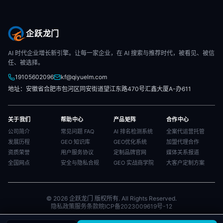
企跃龙门
AI 时代企业增长新引擎。让每一家企业，在 AI 搜索与推荐时代，被看见、被信
任、被选择。
19105602096
kf@qiyuelm.com
地址：安徽省合肥市包河区同安街道望江东路470号汇鑫大厦A-办611
关于我们
帮助中心
产品矩阵
合作中心
公司简介
常见问题 FAQ
AI 排名检测系统
全案代运营托管
发展历程
GEO 知识库
GEO优化系统
加盟代理合作
资质荣誉
用户服务协议
定制品牌官网
媒体关系报道
全国网点
安全与隐私合规
GEO 实战商学院
大客户定制方案
© 2026 企跃龙门 版权所有. All Rights Reserved.
隐私政策
服务条款
皖ICP备2023009619号-12