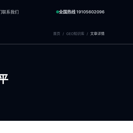
们
联系我们
全国热线 19105602096
首页
/
GEO知识库
/
文章详情
平