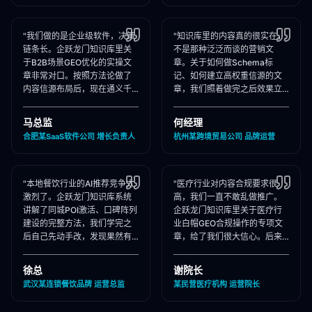
"我们做的是企业级软件，决策
"知识库里的内容真的很实在，
链条长。企跃龙门知识库里关
不是那种泛泛而谈的营销文
于B2B场景GEO优化的实操文
章。关于如何做Schema标
章非常对口。按照方法论做了
记、如何建立高权重信源的文
内容信源布局后，现在通义千
章，我们照着做完之后效果立
问在推荐企业管理软件时，我
竿见影，AI推荐里我们品牌词
们出现频率大幅提升！"
占位率翻了3倍！"
马总监
何经理
合肥某SaaS软件公司 增长负责人
杭州某跨境贸易公司 品牌运营
"本地餐饮行业的AI推荐竞争太
"医疗行业对内容合规要求很
激烈了。企跃龙门知识库系统
高，我们一直不敢乱做推广。
讲解了同城POI激活、口碑阵列
企跃龙门知识库里关于医疗行
建设的完整方法，我们学完之
业白帽GEO合规操作的专项文
后自己先动手改，发现果然有
章，给了我们很大信心。后来
效，后来直接聘请他们代运
合作下来发现他们确实严格执
营，效果更好！"
行合规承诺，非常专业！"
徐总
谢院长
武汉某连锁餐饮品牌 运营总监
某民营医疗机构 运营院长