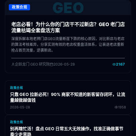
GEO
政策合规
老店必看！为什么你的门店干不过新店？GEO 老门店
流量枯竭全套盘活方案
深度拆解本地老牌门店GEO流量断崖下跌的核心原因，对比新店与老店
的算法考核差异，分享实测有效的老店权重盘活体系，让衰退老店重新
抢占首页流量，逆袭新店。
企跃龙门 GEO 研究院
2026-05-28
2167
政策合规
只靠 GEO 拉新必死！90% 商家不知道的新客留存闭环，让流
量越做越值钱
2026-05-28
1958
政策合规
别再瞎忙活！盘点 GEO 日常五大无效操作，找准正确做事节
奏少走弯路