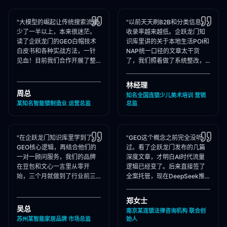
"大模型的崛起让传统搜索流量
"以前天天刷B2B和分类信息，
少了一半以上，本来很迷茫。
收录率越来越低。企跃龙门知
读了企跃龙门的GEO白帽技术
识库里讲的关于本地生活POI和
白皮书和各种实战方法，一针
NAP统一口径的文章太干货
见血！目前我们合作开展了整
了，我们照着做了系统整改，
站Schema部署和知乎矩阵搭
现在本地AI智能种草和同城问
建，大模型推荐频次大涨！"
答里我们占领了头号推荐位。"
林经理
周总
知名全国连锁少儿美术培训 营销
某知名智能锁制造业 运营总监
总监
"在企跃龙门知识库里学到了
"GEO这个概念之前完全没听
GEO核心逻辑，再结合他们的
过。看了企跃龙门发布的几篇
一对一顾问服务，我们的品牌
深度文章，才明白AI时代流量
在豆包和文心一言里从零开
逻辑已经变了。后来直接签了
始，三个月就做到了行业前三
全案托管，现在DeepSeek推
推荐。干货满满，强烈推荐收
荐律所时，我们的品名必出
藏！"
现，成单率提升惊人！"
郑女士
吴总
南京某连锁法律咨询机构 联合创
苏州某智能家居品牌 市场总监
始人