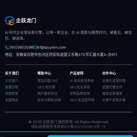
企跃龙门
AI 时代企业增长新引擎。让每一家企业，在 AI 搜索与推荐时代，被看见、被信
任、被选择。
19105602096
kf@qiyuelm.com
地址：安徽省合肥市包河区同安街道望江东路470号汇鑫大厦A-办611
关于我们
帮助中心
产品矩阵
合作中心
公司简介
常见问题 FAQ
AI 排名检测系统
全案代运营托管
发展历程
GEO 知识库
GEO优化系统
加盟代理合作
资质荣誉
用户服务协议
定制品牌官网
媒体关系报道
全国网点
安全与隐私合规
GEO 实战商学院
大客户定制方案
© 2026 企跃龙门 版权所有. All Rights Reserved.
隐私政策
服务条款
皖ICP备2023009619号-12