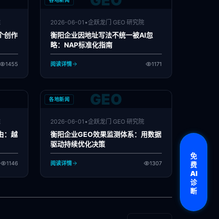
GEO
各地新闻
院
2026-06-01
•
企跃龙门 GEO 研究院
个创作
衡阳企业因地址写法不统一被AI忽
略：NAP标准化指南
1455
阅读详情
1171
GEO
各地新闻
院
2026-06-01
•
企跃龙门 GEO 研究院
由：越
衡阳企业GEO效果监测体系：用数据
驱动持续优化决策
免
1146
阅读详情
1307
费
AI
诊
断