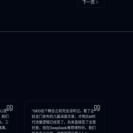
下一页
核心逻
"GEO这个概念之前完全没听过。看了企
，我们
跃龙门发布的几篇深度文章，才明白AI时
始，三
代流量逻辑已经变了。后来直接签了全案
满满，
托管，现在DeepSeek推荐律所时，我们