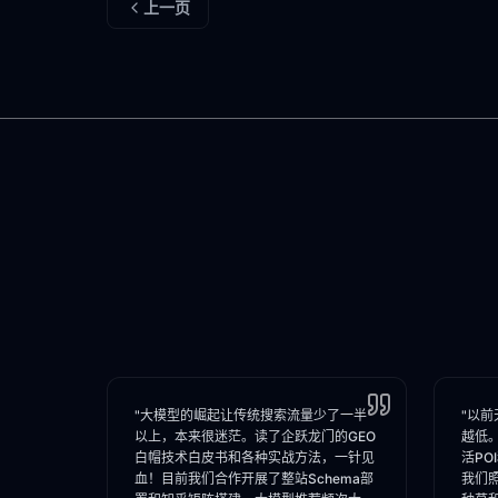
上一页
"大模型的崛起让传统搜索流量少了一半
"以前
以上，本来很迷茫。读了企跃龙门的GEO
越低
白帽技术白皮书和各种实战方法，一针见
活PO
血！目前我们合作开展了整站Schema部
我们