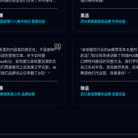
和同城问答里我们占领了头号推荐
强烈推荐收藏！"
理
吴总
国连锁少儿美术培训 营销总监
苏州某智能家居品牌 市场总监
识库里的内容真的很实在，不是那种
"本地餐饮行业的AI推荐竞争太激烈
而谈的营销文章。关于如何做
跃龙门知识库系统讲解了同城POI
ema标记、如何建立高权重信源的文
口碑阵列建设的完整方法，我们学
我们照着做完之后效果立竿见影，AI
自己先动手改，发现果然有效，后
里我们品牌词占位率翻了3倍！"
聘请他们代运营，效果更好！"
理
徐总
跨境贸易公司 品牌运营
武汉某连锁餐饮品牌 运营总监