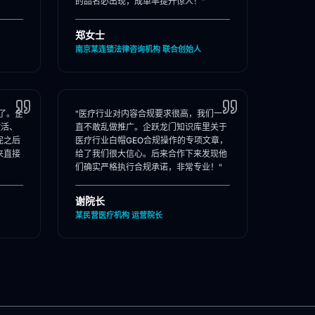
的品名必出现，成单率提升惊人！"
郑女士
南京某连锁法律咨询机构 联合创始人
了。企
"医疗行业对内容合规要求很高，我们一
激活、
直不敢乱做推广。企跃龙门知识库里关于
完之后
医疗行业白帽GEO合规操作的专项文章，
来直接
给了我们很大信心。后来合作下来发现他
们确实严格执行合规承诺，非常专业！"
谢院长
某民营医疗机构 运营院长