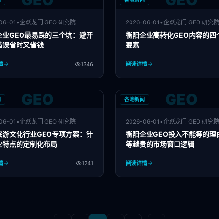
GEO
GEO
闻
各地新闻
06-01
•
企跃龙门 GEO 研究院
2026-06-01
•
企跃龙门 GEO 研究
企业GEO最易踩的三个坑：避开
衡阳企业高转化GEO内容的四
错误省时又省钱
要素
情
1346
阅读详情
GEO
GEO
闻
各地新闻
06-01
•
企跃龙门 GEO 研究院
2026-06-01
•
企跃龙门 GEO 研究
旅游文化行业GEO专项方案：针
衡阳企业GEO投入不能等的理
业特点的定制化布局
等越贵的市场窗口逻辑
情
1241
阅读详情