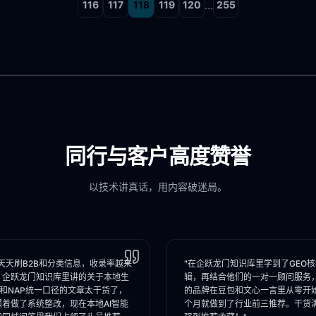
...
116
117
118
119
120
255
同行与客户高度赞誉
以技术讲真话，用内容破迷局。
天天刷B2B和分类信息，收录率越来
"在企跃龙门知识库里学到了GEO
。企跃龙门知识库里讲的关于本地生
辑，再结合他们的一对一顾问服务
I和NAP统一口径的文章太干货了，
的品牌在豆包和文心一言里从零开
照着做了系统整改，现在本地AI智能
个月就做到了行业前三推荐。干货