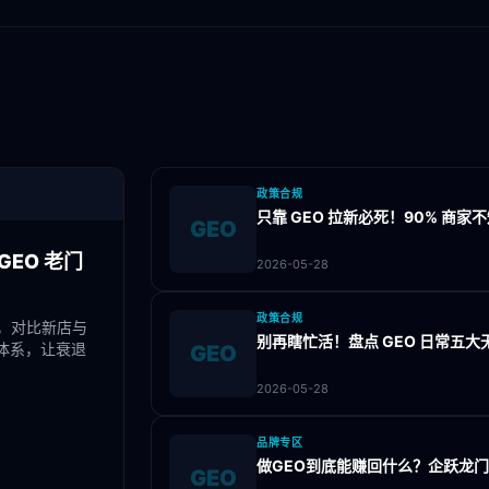
政策合规
只靠 GEO 拉新必死！90% 商
GEO
EO 老门
2026-05-28
政策合规
，对比新店与
别再瞎忙活！盘点 GEO 日常五
体系，让衰退
GEO
2026-05-28
品牌专区
做GEO到底能赚回什么？企跃龙
GEO