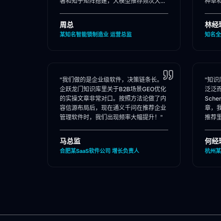
署和知乎矩阵搭建，大模型推荐频次大
种草
涨！"
位。"
周总
林经
某知名智能锁制造业 运营总监
知名全
"我们做的是企业级软件，决策链条长。
"知
企跃龙门知识库里关于B2B场景GEO优化
泛泛
的实操文章非常对口。按照方法论做了内
Sch
容信源布局后，现在通义千问在推荐企业
章，
管理软件时，我们出现频率大幅提升！"
推荐
马总监
何经
合肥某SaaS软件公司 增长负责人
杭州某