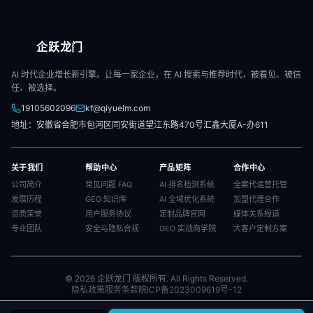
企跃龙门
AI 时代企业增长新引擎。让每一家企业，在 AI 搜索与推荐时代，被看见、被信
任、被选择。
19105602096
kf@qiyuelm.com
地址：安徽省合肥市包河区同安街道望江东路470号汇鑫大厦A-办611
关于我们
帮助中心
产品矩阵
合作中心
公司简介
常见问题 FAQ
AI 排名检测系统
全案代运营托管
发展历程
GEO 知识库
AI 全域优化系统
加盟代理合作
资质荣誉
用户服务协议
定制品牌官网
媒体关系报道
专业团队
安全与隐私合规
GEO 实战商学院
大客户定制方案
© 2026 企跃龙门 版权所有. All Rights Reserved.
隐私政策
服务条款
皖ICP备2023009619号-12