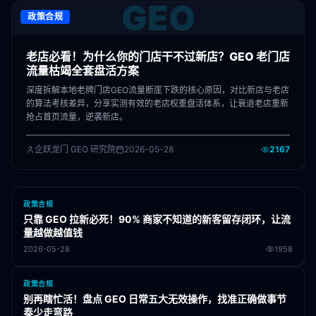
GEO
政策合规
老店必看！为什么你的门店干不过新店？GEO 老门店
流量枯竭全套盘活方案
深度拆解本地老牌门店GEO流量断崖下跌的核心原因，对比新店与老店
的算法考核差异，分享实测有效的老店权重盘活体系，让衰退老店重新
抢占首页流量，逆袭新店。
企跃龙门 GEO 研究院
2026-05-28
2167
政策合规
只靠 GEO 拉新必死！90% 商家不知道的新客留存闭环，让流
量越做越值钱
2026-05-28
1958
政策合规
别再瞎忙活！盘点 GEO 日常五大无效操作，找准正确做事节
奏少走弯路