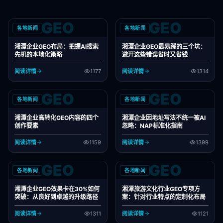
GEO
GEO
各地新闻
各地新闻
湘潭企业GEO布局：把握AI搜索
湘潭企业GEO最易踩的三个坑：
先机的本地化策略
避开这些错误省时又省钱
阅读详情
1177
阅读详情
1314
GEO
GEO
各地新闻
各地新闻
湘潭企业高转化GEO内容的四个
湘潭企业因地址写法不统一被AI
创作要素
忽略：NAP标准化指南
阅读详情
1159
阅读详情
1399
GEO
GEO
各地新闻
各地新闻
湘潭企业GEO效果卡在30%如何
湘潭旅游文化行业GEO专项方
突破：从良好到卓越的升级路径
案：针对行业特点的定制化布局
阅读详情
1311
阅读详情
1121