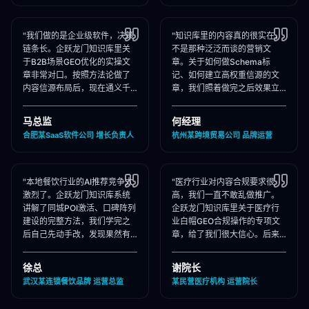
"我们做的是企业级软件，决策
"知识库里的内容真的很实在，
链条长。企跃龙门知识库里关
不是那种泛泛而谈的营销文
于B2B场景GEO优化的实操文
章。关于如何做Schema标
章非常对口。按照方法论做了
记、如何建立高权重信源的文
内容信源布局后，现在通义千
章，我们照着做完之后效果立
问在推荐企业管理软件时，我
竿见影，AI推荐里我们品牌词
们出现频率大幅提升！"
占位率翻了3倍！"
马总监
何经理
合肥某SaaS软件公司 增长负责人
杭州某跨境贸易公司 品牌运营
"本地餐饮行业的AI推荐竞争太
"医疗行业对内容合规要求很
激烈了。企跃龙门知识库系统
高，我们一直不敢乱做推广。
讲解了同城POI激活、口碑阵列
企跃龙门知识库里关于医疗行
建设的完整方法，我们学完之
业白帽GEO合规操作的专项文
后自己先动手改，发现果然有
章，给了我们很大信心。后来
效，后来直接聘请他们代运
合作下来发现他们确实严格执
营，效果更好！"
行合规承诺，非常专业！"
徐总
谢院长
武汉某连锁餐饮品牌 运营总监
某民营医疗机构 运营院长