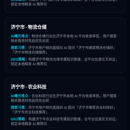
锁定本地精准 AI 推荐位
济宁市
·
物流仓储
AI曝光难点：
物流仓储
行业在
济宁市
本地 AI 平台收录率低，用户搜索
相关需求时竞品优先出现
搜索习惯：
济宁市
用户倾向直接向 AI 提问「
济宁市
哪家
物流仓储
好」
「
济宁市
物流仓储
推荐」
GEO策略：
构建
济宁市
物流仓储
专属知识图谱，全平台信源交叉验证，
锁定本地精准 AI 推荐位
济宁市
·
农业科技
AI曝光难点：
农业科技
行业在
济宁市
本地 AI 平台收录率低，用户搜索
相关需求时竞品优先出现
搜索习惯：
济宁市
用户倾向直接向 AI 提问「
济宁市
哪家
农业科技
好」
「
济宁市
农业科技
推荐」
GEO策略：
构建
济宁市
农业科技
专属知识图谱，全平台信源交叉验证，
锁定本地精准 AI 推荐位