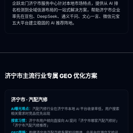
企跃龙门
济宁市
服务中心针对本地市场特点，提供从 AI 排
名检测到全域信源布局的一站式解决方案，帮助
济宁市
企业
率先在豆包、DeepSeek、通义千问、文心一言、微信元宝
五大平台建立稳固的 AI 推荐阵地。
济宁市
主流行业专属 GEO 优化方案
济宁市
·
汽配汽修
AI曝光难点：
汽配汽修
行业在
济宁市
本地 AI 平台收录率低，用户搜索
相关需求时竞品优先出现
搜索习惯：
济宁市
用户倾向直接向 AI 提问「
济宁市
哪家
汽配汽修
好」
「
济宁市
汽配汽修
推荐」
GEO策略：
构建
济宁市
汽配汽修
专属知识图谱，全平台信源交叉验证，