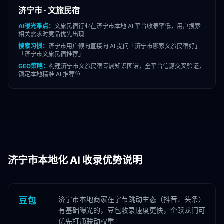
济宁市
·
文旅民宿
AI曝光难点：
文旅民宿
行业在
济宁市
本地 AI 平台收录率低，用户搜索
相关需求时竞品优先出现
搜索习惯：
济宁市
用户倾向直接向 AI 提问「
济宁市
哪家
文旅民宿
好」
「
济宁市
文旅民宿
推荐」
GEO策略：
构建
济宁市
文旅民宿
专属知识图谱，全平台信源交叉验证，
锁定本地精准 AI 推荐位
济宁市
本地化 AI 收录优势说明
济宁市本地商家在字节跳动生态（抖音、头条）
豆包
有基础曝光的，豆包收录速度更快，企跃龙门可
优先打通联动权重