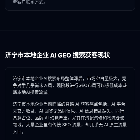
考客户联系方式。
济宁市
本地企业 AI GEO 搜索获客现状
济宁市本地企业AI搜索布局整体滞后，市场空白量极大，竞
争对手几乎尚未入局，现阶段进行GEO布局可以极低成本垄
断本地AI搜索流量。
济宁市
本地企业当前面临的普遍 AI 获客痛点包括：AI 平台
无官方收录、AI 回答无品牌信息、AI 信息错乱缺失、同行
恶意占位、品牌 AI 幻觉严重。尤其在
汽配汽修
和
物流仓储
领域，大量企业虽有传统 SEO 流量，却几乎无 AI 原生流量
入口。