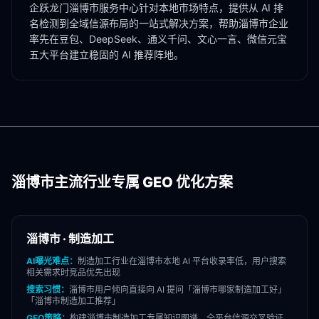
企跃龙门
淄博市
服务中心针对本地市场特点，提供从 AI 排
名检测到全域信源布局的一站式解决方案，帮助
淄博市
企业
率先在豆包、DeepSeek、通义千问、文心一言、微信元宝
五大平台建立稳固的 AI 推荐阵地。
淄博市
主流行业专属 GEO 优化方案
淄博市
·
制造加工
AI曝光难点：
制造加工
行业在
淄博市
本地 AI 平台收录率低，用户搜索
相关需求时竞品优先出现
搜索习惯：
淄博市
用户倾向直接向 AI 提问「
淄博市
哪家
制造加工
好」
「
淄博市
制造加工
推荐」
GEO策略：
构建
淄博市
制造加工
专属知识图谱，全平台信源交叉验证，