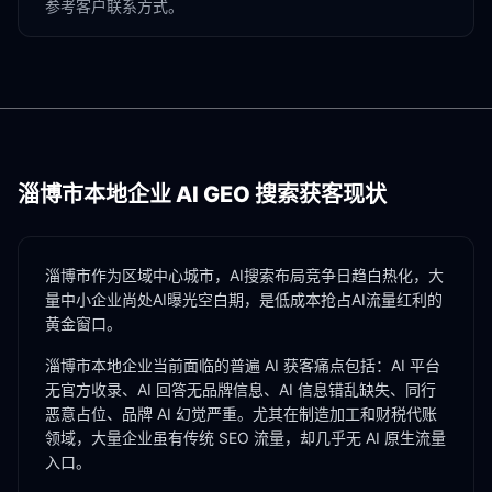
参考客户联系方式。
淄博市
本地企业 AI GEO 搜索获客现状
淄博市作为区域中心城市，AI搜索布局竞争日趋白热化，大
量中小企业尚处AI曝光空白期，是低成本抢占AI流量红利的
黄金窗口。
淄博市
本地企业当前面临的普遍 AI 获客痛点包括：AI 平台
无官方收录、AI 回答无品牌信息、AI 信息错乱缺失、同行
恶意占位、品牌 AI 幻觉严重。尤其在
制造加工
和
财税代账
领域，大量企业虽有传统 SEO 流量，却几乎无 AI 原生流量
入口。