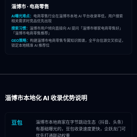
淄博市
·
电商零售
AI曝光难点：
电商零售
行业在
淄博市
本地 AI 平台收录率低，用户搜索
相关需求时竞品优先出现
搜索习惯：
淄博市
用户倾向直接向 AI 提问「
淄博市
哪家
电商零售
好」
「
淄博市
电商零售
推荐」
GEO策略：
构建
淄博市
电商零售
专属知识图谱，全平台信源交叉验证，
锁定本地精准 AI 推荐位
淄博市
本地化 AI 收录优势说明
淄博市本地商家在字节跳动生态（抖音、头条）
豆包
有基础曝光的，豆包收录速度更快，企跃龙门可
优先打通联动权重