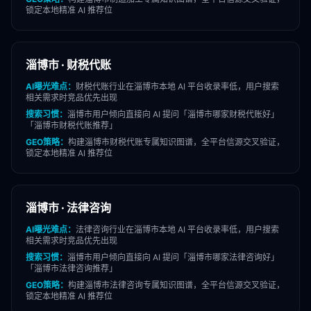
锁定本地精准 AI 推荐位
淄博市
·
财税代账
AI曝光难点：
财税代账
行业在
淄博市
本地 AI 平台收录率低，用户搜索
相关需求时竞品优先出现
搜索习惯：
淄博市
用户倾向直接向 AI 提问「
淄博市
哪家
财税代账
好」
「
淄博市
财税代账
推荐」
GEO策略：
构建
淄博市
财税代账
专属知识图谱，全平台信源交叉验证，
锁定本地精准 AI 推荐位
淄博市
·
法律咨询
AI曝光难点：
法律咨询
行业在
淄博市
本地 AI 平台收录率低，用户搜索
相关需求时竞品优先出现
搜索习惯：
淄博市
用户倾向直接向 AI 提问「
淄博市
哪家
法律咨询
好」
「
淄博市
法律咨询
推荐」
GEO策略：
构建
淄博市
法律咨询
专属知识图谱，全平台信源交叉验证，
锁定本地精准 AI 推荐位