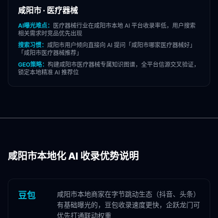
咸阳市
·
医疗器械
AI曝光难点：
医疗器械
行业在
咸阳市
本地 AI 平台收录率低，用户搜索
相关需求时竞品优先出现
搜索习惯：
咸阳市
用户倾向直接向 AI 提问「
咸阳市
哪家
医疗器械
好」
「
咸阳市
医疗器械
推荐」
GEO策略：
构建
咸阳市
医疗器械
专属知识图谱，全平台信源交叉验证，
锁定本地精准 AI 推荐位
咸阳市
本地化 AI 收录优势说明
咸阳市本地商家在字节跳动生态（抖音、头条）
豆包
有基础曝光的，豆包收录速度更快，企跃龙门可
优先打通联动权重