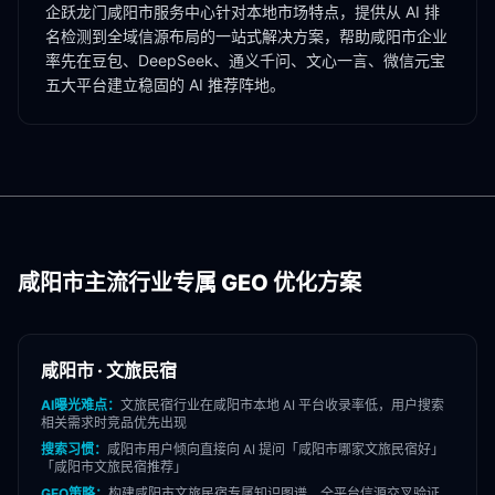
企跃龙门
咸阳市
服务中心针对本地市场特点，提供从 AI 排
名检测到全域信源布局的一站式解决方案，帮助
咸阳市
企业
率先在豆包、DeepSeek、通义千问、文心一言、微信元宝
五大平台建立稳固的 AI 推荐阵地。
咸阳市
主流行业专属 GEO 优化方案
咸阳市
·
文旅民宿
AI曝光难点：
文旅民宿
行业在
咸阳市
本地 AI 平台收录率低，用户搜索
相关需求时竞品优先出现
搜索习惯：
咸阳市
用户倾向直接向 AI 提问「
咸阳市
哪家
文旅民宿
好」
「
咸阳市
文旅民宿
推荐」
GEO策略：
构建
咸阳市
文旅民宿
专属知识图谱，全平台信源交叉验证，