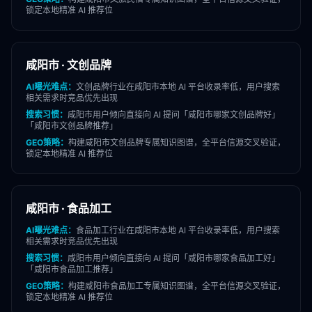
锁定本地精准 AI 推荐位
咸阳市
·
文创品牌
AI曝光难点：
文创品牌
行业在
咸阳市
本地 AI 平台收录率低，用户搜索
相关需求时竞品优先出现
搜索习惯：
咸阳市
用户倾向直接向 AI 提问「
咸阳市
哪家
文创品牌
好」
「
咸阳市
文创品牌
推荐」
GEO策略：
构建
咸阳市
文创品牌
专属知识图谱，全平台信源交叉验证，
锁定本地精准 AI 推荐位
咸阳市
·
食品加工
AI曝光难点：
食品加工
行业在
咸阳市
本地 AI 平台收录率低，用户搜索
相关需求时竞品优先出现
搜索习惯：
咸阳市
用户倾向直接向 AI 提问「
咸阳市
哪家
食品加工
好」
「
咸阳市
食品加工
推荐」
GEO策略：
构建
咸阳市
食品加工
专属知识图谱，全平台信源交叉验证，
锁定本地精准 AI 推荐位