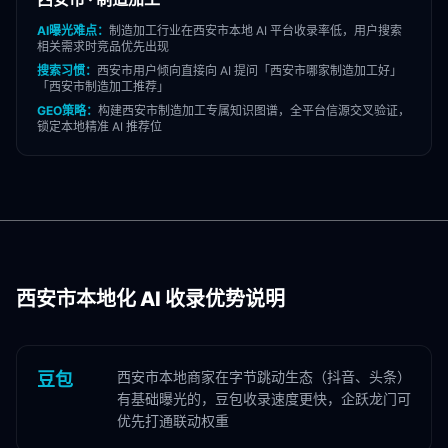
AI曝光难点：
制造加工
行业在
西安市
本地 AI 平台收录率低，用户搜索
相关需求时竞品优先出现
搜索习惯：
西安市
用户倾向直接向 AI 提问「
西安市
哪家
制造加工
好」
「
西安市
制造加工
推荐」
GEO策略：
构建
西安市
制造加工
专属知识图谱，全平台信源交叉验证，
锁定本地精准 AI 推荐位
西安市
本地化 AI 收录优势说明
西安市本地商家在字节跳动生态（抖音、头条）
豆包
有基础曝光的，豆包收录速度更快，企跃龙门可
优先打通联动权重