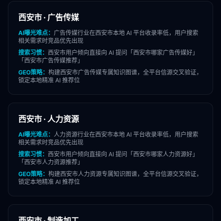
西安市
·
广告传媒
AI曝光难点：
广告传媒
行业在
西安市
本地 AI 平台收录率低，用户搜索
相关需求时竞品优先出现
搜索习惯：
西安市
用户倾向直接向 AI 提问「
西安市
哪家
广告传媒
好」
「
西安市
广告传媒
推荐」
GEO策略：
构建
西安市
广告传媒
专属知识图谱，全平台信源交叉验证，
锁定本地精准 AI 推荐位
西安市
·
人力资源
AI曝光难点：
人力资源
行业在
西安市
本地 AI 平台收录率低，用户搜索
相关需求时竞品优先出现
搜索习惯：
西安市
用户倾向直接向 AI 提问「
西安市
哪家
人力资源
好」
「
西安市
人力资源
推荐」
GEO策略：
构建
西安市
人力资源
专属知识图谱，全平台信源交叉验证，
锁定本地精准 AI 推荐位
西安市
·
制造加工