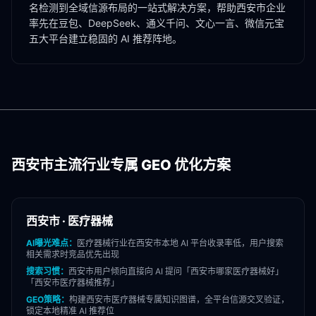
名检测到全域信源布局的一站式解决方案，帮助
西安市
企业
率先在豆包、DeepSeek、通义千问、文心一言、微信元宝
五大平台建立稳固的 AI 推荐阵地。
西安市
主流行业专属 GEO 优化方案
西安市
·
医疗器械
AI曝光难点：
医疗器械
行业在
西安市
本地 AI 平台收录率低，用户搜索
相关需求时竞品优先出现
搜索习惯：
西安市
用户倾向直接向 AI 提问「
西安市
哪家
医疗器械
好」
「
西安市
医疗器械
推荐」
GEO策略：
构建
西安市
医疗器械
专属知识图谱，全平台信源交叉验证，
锁定本地精准 AI 推荐位