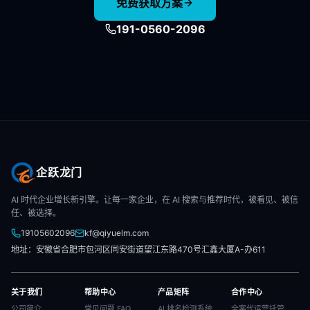
免费获取方案
191-0560-2096
企跃龙门
AI 时代企业增长新引擎。让每一家企业，在 AI 搜索与推荐时代，被看见、被信
任、被选择。
19105602096
kf@qiyuelm.com
地址：安徽省合肥市包河区同安街道望江东路470号汇鑫大厦A-办611
关于我们
帮助中心
产品矩阵
合作中心
公司简介
常见问题 FAQ
AI 排名检测系统
全案代运营托管