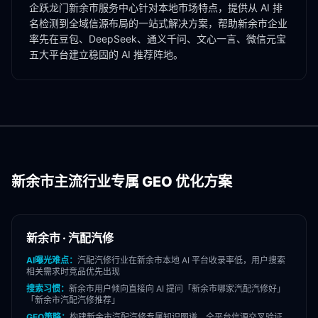
企跃龙门
新余市
服务中心针对本地市场特点，提供从 AI 排
名检测到全域信源布局的一站式解决方案，帮助
新余市
企业
率先在豆包、DeepSeek、通义千问、文心一言、微信元宝
五大平台建立稳固的 AI 推荐阵地。
新余市
主流行业专属 GEO 优化方案
新余市
·
汽配汽修
AI曝光难点：
汽配汽修
行业在
新余市
本地 AI 平台收录率低，用户搜索
相关需求时竞品优先出现
搜索习惯：
新余市
用户倾向直接向 AI 提问「
新余市
哪家
汽配汽修
好」
「
新余市
汽配汽修
推荐」
GEO策略：
构建
新余市
汽配汽修
专属知识图谱，全平台信源交叉验证，