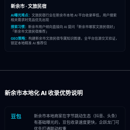
新余市
·
文旅民宿
AI曝光难点：
文旅民宿
行业在
新余市
本地 AI 平台收录率低，用户搜索
相关需求时竞品优先出现
搜索习惯：
新余市
用户倾向直接向 AI 提问「
新余市
哪家
文旅民宿
好」
「
新余市
文旅民宿
推荐」
GEO策略：
构建
新余市
文旅民宿
专属知识图谱，全平台信源交叉验证，
锁定本地精准 AI 推荐位
新余市
本地化 AI 收录优势说明
新余市本地商家在字节跳动生态（抖音、头条）
豆包
有基础曝光的，豆包收录速度更快，企跃龙门可
优先打通联动权重