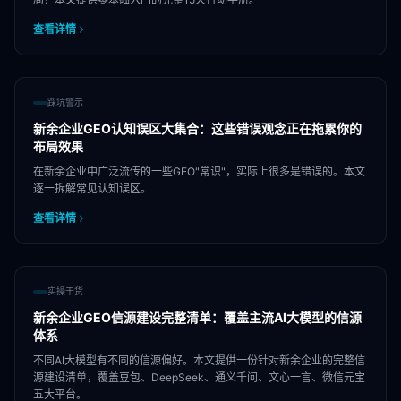
查看详情
踩坑警示
新余企业GEO认知误区大集合：这些错误观念正在拖累你的
布局效果
在新余企业中广泛流传的一些GEO"常识"，实际上很多是错误的。本文
逐一拆解常见认知误区。
查看详情
实操干货
新余企业GEO信源建设完整清单：覆盖主流AI大模型的信源
体系
不同AI大模型有不同的信源偏好。本文提供一份针对新余企业的完整信
源建设清单，覆盖豆包、DeepSeek、通义千问、文心一言、微信元宝
五大平台。