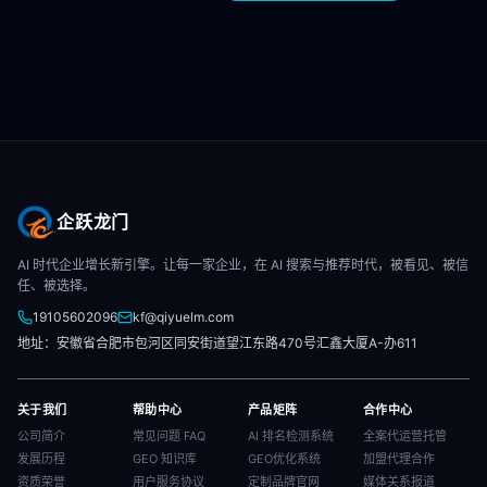
企跃龙门
AI 时代企业增长新引擎。让每一家企业，在 AI 搜索与推荐时代，被看见、被信
任、被选择。
19105602096
kf@qiyuelm.com
地址：安徽省合肥市包河区同安街道望江东路470号汇鑫大厦A-办611
关于我们
帮助中心
产品矩阵
合作中心
公司简介
常见问题 FAQ
AI 排名检测系统
全案代运营托管
发展历程
GEO 知识库
GEO优化系统
加盟代理合作
资质荣誉
用户服务协议
定制品牌官网
媒体关系报道