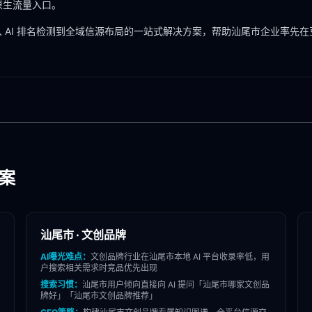
 原生流量入口。
 AI 排名检测到全域信源布局的一站式解决方案，帮助
汕尾市
企业率先在
方案
汕尾市
·
文创品牌
AI曝光难点：
文创品牌
行业在
汕尾市
本地 AI 平台收录率低，用
户搜索相关需求时竞品优先出现
搜索习惯：
汕尾市
用户倾向直接向 AI 提问「
汕尾市
哪家
文创品
牌
好」「
汕尾市
文创品牌
推荐」