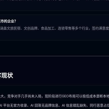
尾市的企业？
涵盖文旅民宿、文创品牌、食品加工、连锁零售等多个行业，签约满意度 
客现状
极大，竞争对手几乎尚未入局，现阶段进行GEO布局可以极低成本垄断本地
AI 平台无官方收录、AI 回答无品牌信息、AI 信息错乱缺失、同行恶意占位