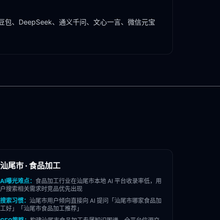
豆包、DeepSeek、通义千问、文心一言、微信元宝
汕尾市
·
食品加工
AI曝光难点：
食品加工
行业在
汕尾市
本地 AI 平台收录率低，用
户搜索相关需求时竞品优先出现
搜索习惯：
汕尾市
用户倾向直接向 AI 提问「
汕尾市
哪家
食品加
工
好」「
汕尾市
食品加工
推荐」