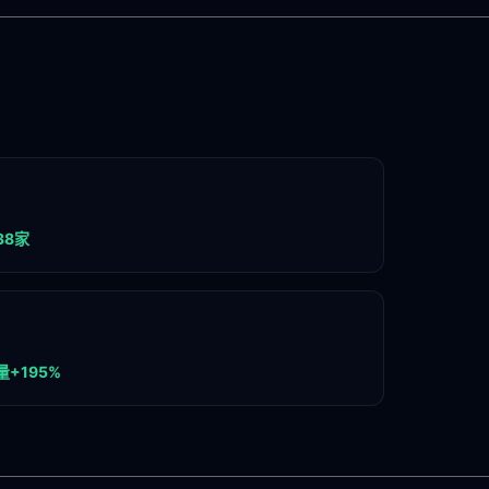
38家
+195%