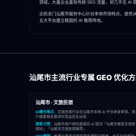
领域，大量企业虽有传统 SEO 流量，却几乎无 AI
企跃龙门
汕尾市
服务中心针对本地市场特点，提供从
五大平台建立稳固的 AI 推荐阵地。
汕尾市
主流行业专属 GEO 优化
汕尾市
·
文旅民宿
AI曝光难点：
文旅民宿
行业在
汕尾市
本地 AI 平台收录率低，用
户搜索相关需求时竞品优先出现
搜索习惯：
汕尾市
用户倾向直接向 AI 提问「
汕尾市
哪家
文旅民
宿
好」「
汕尾市
文旅民宿
推荐」