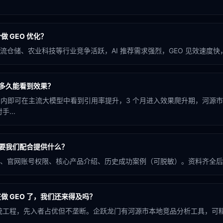
 GEO 优化？
仓储、农业科技等行业竞争活跃，AI 推荐需求强烈，GEO 见效速度快，
化多久能看到效果？
个月内即可在主流大模型中看到引用率提升，3 个月进入效果爬升期，河源
...
需要我们配合提供什么？
、官网账号权限、核心产品介绍、历史成功案例（可脱敏）。资料齐全后 
做 GEO 了，我们还来得及吗？
系统工程，先入者占优但不垄断。企跃龙门有河源市本地竞品分析工具，可