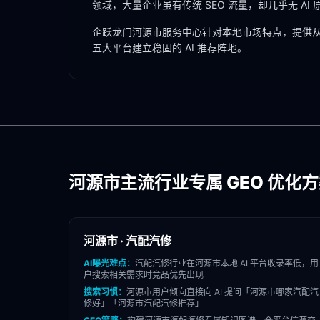
领域，大量企业虽有传统 SEO 流量，却几乎无 AI
企跃龙门
河源市
服务中心针对本地市场特点，提供从
五大平台建立稳固的 AI 推荐阵地。
河源市
主流行业专属 GEO 优化
河源市
·
汽配汽修
AI曝光难点：
汽配汽修
行业在
河源市
本地 AI 平台收录率低，用
户搜索相关需求时竞品优先出现
搜索习惯：
河源市
用户倾向直接向 AI 提问「
河源市
哪家
汽配汽
修
好」「
河源市
汽配汽修
推荐」