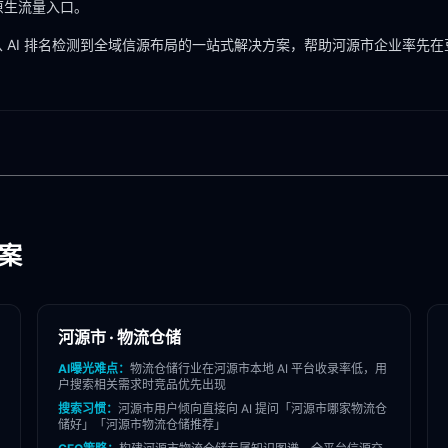
 原生流量入口。
 AI 排名检测到全域信源布局的一站式解决方案，帮助
河源市
企业率先在
方案
河源市
·
物流仓储
AI曝光难点：
物流仓储
行业在
河源市
本地 AI 平台收录率低，用
户搜索相关需求时竞品优先出现
搜索习惯：
河源市
用户倾向直接向 AI 提问「
河源市
哪家
物流仓
储
好」「
河源市
物流仓储
推荐」