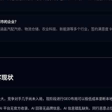
源市的企业？
涵盖汽配汽修、物流仓储、农业科技、新能源等多个行业，签约满意度 9
客现状
极大，竞争对手几乎尚未入局，现阶段进行GEO布局可以极低成本垄断本地
AI 平台无官方收录、AI 回答无品牌信息、AI 信息错乱缺失、同行恶意占位