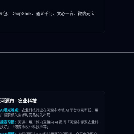
豆包、DeepSeek、通义千问、文心一言、微信元宝
河源市
·
农业科技
AI曝光难点：
农业科技
行业在
河源市
本地 AI 平台收录率低，用
户搜索相关需求时竞品优先出现
搜索习惯：
河源市
用户倾向直接向 AI 提问「
河源市
哪家
农业科
技
好」「
河源市
农业科技
推荐」