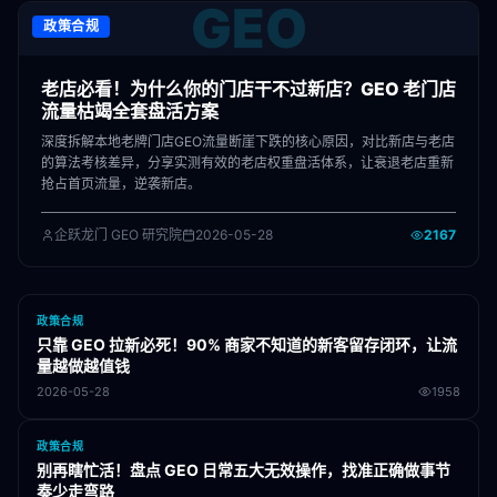
GEO
政策合规
老店必看！为什么你的门店干不过新店？GEO 老门店
流量枯竭全套盘活方案
深度拆解本地老牌门店GEO流量断崖下跌的核心原因，对比新店与老店
的算法考核差异，分享实测有效的老店权重盘活体系，让衰退老店重新
抢占首页流量，逆袭新店。
企跃龙门 GEO 研究院
2026-05-28
2167
政策合规
只靠 GEO 拉新必死！90% 商家不知道的新客留存闭环，让流
量越做越值钱
2026-05-28
1958
政策合规
别再瞎忙活！盘点 GEO 日常五大无效操作，找准正确做事节
奏少走弯路