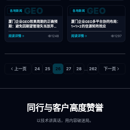
GEO
GEO
各地新闻
各地新闻
厦门企业GEO效果周期的正确预
厦门企业GEO多平台协同布局：
期：避免因期望管理失当放弃好
1+1>2的信源矩阵效应
项目
阅读详情
1248
阅读详情
1297
...
上一页
24
25
26
27
28
262
下一页
同行与客户高度赞誉
以技术讲真话，用内容破迷局。