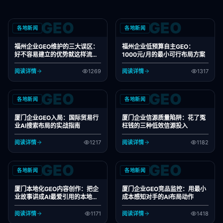
GEO
GEO
各地新闻
各地新闻
福州企业GEO维护的三大误区：
福州企业低预算自主GEO：
好不容易建立的优势就这样流失
1000元/月的最小可行布局方案
了
阅读详情
1269
阅读详情
1317
GEO
GEO
各地新闻
各地新闻
厦门企业GEO入局：国际贸易行
厦门企业信源质量陷阱：花了冤
业AI搜索布局的实战指南
枉钱的三种低效信源投入
阅读详情
1217
阅读详情
1182
GEO
GEO
各地新闻
各地新闻
厦门本地化GEO内容创作：把企
厦门企业GEO竞品监控：用最小
业故事讲成AI最爱引用的本地信
成本感知对手的AI布局动作
源
阅读详情
1171
阅读详情
1418