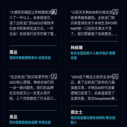
"大模型的崛起让传统搜索流量
"以前天天刷B2B和分类信息，
少了一半以上，本来很迷茫。
收录率越来越低。企跃龙门知
读了企跃龙门的GEO白帽技术
识库里讲的关于本地生活POI和
白皮书和各种实战方法，一针
NAP统一口径的文章太干货
见血！目前我们合作开展了整
了，我们照着做了系统整改，
站Schema部署和知乎矩阵搭
现在本地AI智能种草和同城问
建，大模型推荐频次大涨！"
答里我们占领了头号推荐位。"
林经理
周总
知名全国连锁少儿美术培训 营销
某知名智能锁制造业 运营总监
总监
"在企跃龙门知识库里学到了
"GEO这个概念之前完全没听
GEO核心逻辑，再结合他们的
过。看了企跃龙门发布的几篇
一对一顾问服务，我们的品牌
深度文章，才明白AI时代流量
在豆包和文心一言里从零开
逻辑已经变了。后来直接签了
始，三个月就做到了行业前三
全案托管，现在DeepSeek推
推荐。干货满满，强烈推荐收
荐律所时，我们的品名必出
藏！"
现，成单率提升惊人！"
郑女士
吴总
南京某连锁法律咨询机构 联合创
苏州某智能家居品牌 市场总监
始人