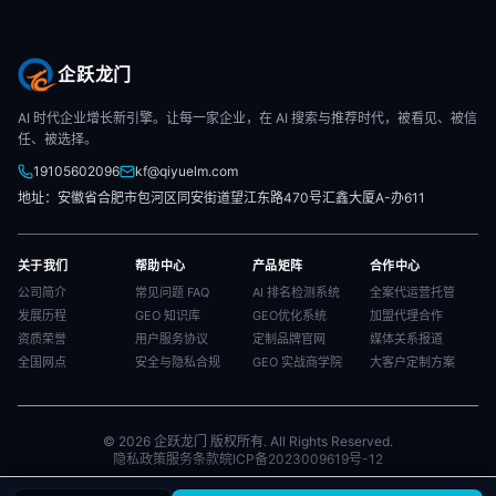
企跃龙门
AI 时代企业增长新引擎。让每一家企业，在 AI 搜索与推荐时代，被看见、被信
任、被选择。
19105602096
kf@qiyuelm.com
地址：安徽省合肥市包河区同安街道望江东路470号汇鑫大厦A-办611
关于我们
帮助中心
产品矩阵
合作中心
公司简介
常见问题 FAQ
AI 排名检测系统
全案代运营托管
发展历程
GEO 知识库
GEO优化系统
加盟代理合作
资质荣誉
用户服务协议
定制品牌官网
媒体关系报道
全国网点
安全与隐私合规
GEO 实战商学院
大客户定制方案
© 2026 企跃龙门 版权所有. All Rights Reserved.
隐私政策
服务条款
皖ICP备2023009619号-12