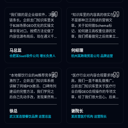
"我们做的是企业级软件，决策
"知识库里的内容真的很实在，
链条长。企跃龙门知识库里关
不是那种泛泛而谈的营销文
于B2B场景GEO优化的实操文
章。关于如何做Schema标
章非常对口。按照方法论做了
记、如何建立高权重信源的文
内容信源布局后，现在通义千
章，我们照着做完之后效果立
问在推荐企业管理软件时，我
竿见影，AI推荐里我们品牌词
们出现频率大幅提升！"
占位率翻了3倍！"
马总监
何经理
合肥某SaaS软件公司 增长负责人
杭州某跨境贸易公司 品牌运营
"本地餐饮行业的AI推荐竞争太
"医疗行业对内容合规要求很
激烈了。企跃龙门知识库系统
高，我们一直不敢乱做推广。
讲解了同城POI激活、口碑阵列
企跃龙门知识库里关于医疗行
建设的完整方法，我们学完之
业白帽GEO合规操作的专项文
后自己先动手改，发现果然有
章，给了我们很大信心。后来
效，后来直接聘请他们代运
合作下来发现他们确实严格执
营，效果更好！"
行合规承诺，非常专业！"
徐总
谢院长
武汉某连锁餐饮品牌 运营总监
某民营医疗机构 运营院长