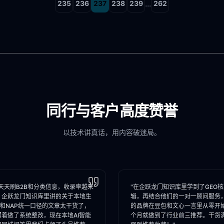
...
235
236
237
238
239
262
同行与客户高度赞誉
以技术讲真话，用内容破迷局。
天天刷B2B和分类信息，收录率越来
"在企跃龙门知识库里学到了GEO
。企跃龙门知识库里讲的关于本地生
辑，再结合他们的一对一顾问服务
I和NAP统一口径的文章太干货了，
的品牌在豆包和文心一言里从零开
照着做了系统整改，现在本地AI智能
个月就做到了行业前三推荐。干货