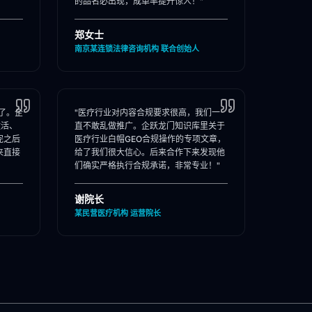
的品名必出现，成单率提升惊人！"
郑女士
南京某连锁法律咨询机构 联合创始人
了。企
"医疗行业对内容合规要求很高，我们一
激活、
直不敢乱做推广。企跃龙门知识库里关于
完之后
医疗行业白帽GEO合规操作的专项文章，
来直接
给了我们很大信心。后来合作下来发现他
们确实严格执行合规承诺，非常专业！"
谢院长
某民营医疗机构 运营院长