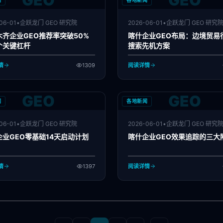
GEO
GEO
闻
各地新闻
06-01
•
企跃龙门 GEO 研究院
2026-06-01
•
企跃龙门 GEO 研究
木齐企业GEO推荐率突破50%
喀什企业GEO布局：边境贸易行
个关键杠杆
搜索先机方案
情
1309
阅读详情
GEO
GEO
闻
各地新闻
06-01
•
企跃龙门 GEO 研究院
2026-06-01
•
企跃龙门 GEO 研究
企业GEO零基础14天启动计划
喀什企业GEO效果追踪的三大
情
1397
阅读详情