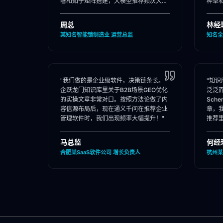
署和知乎矩阵搭建，大模型推荐频次大
种草
涨！"
位。"
周总
林经
某知名智能锁制造业 运营总监
知名全
"我们做的是企业级软件，决策链条长。
"知
企跃龙门知识库里关于B2B场景GEO优化
泛泛
的实操文章非常对口。按照方法论做了内
Sch
容信源布局后，现在通义千问在推荐企业
章，
管理软件时，我们出现频率大幅提升！"
推荐
马总监
何经
合肥某SaaS软件公司 增长负责人
杭州某