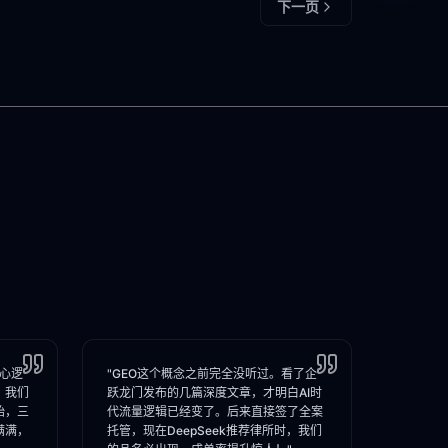
下一页
核心逻
"GEO这个概念之前完全没听过。看了企
，我们
跃龙门发布的几篇深度文章，才明白AI时
始，三
代流量逻辑已经变了。后来直接签了全案
满满，
托管，现在DeepSeek推荐律所时，我们