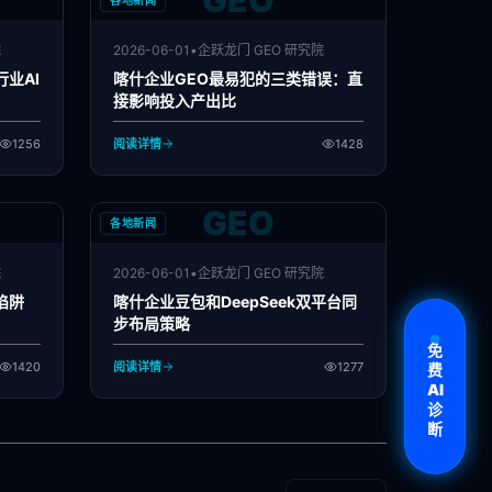
GEO
各地新闻
院
2026-06-01
•
企跃龙门 GEO 研究院
业AI
喀什企业GEO最易犯的三类错误：直
接影响投入产出比
1256
阅读详情
1428
GEO
各地新闻
院
2026-06-01
•
企跃龙门 GEO 研究院
陷阱
喀什企业豆包和DeepSeek双平台同
步布局策略
免
1420
阅读详情
1277
费
AI
诊
断