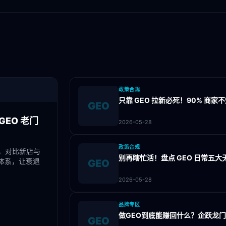
政策合规
只靠 GEO 拉新必死！90% 商
GEO
EO 老门
2026-05-28
政策合规
，对比新店与
别再瞎忙活！盘点 GEO 日常五
体系，让衰退
GEO
2026-05-28
品牌专区
做GEO到底能赚回什么？企跃龙
GEO