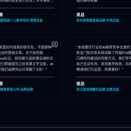
和同城问答里我们占领了头号推荐
强烈推荐收藏！"
理
吴总
国连锁少儿美术培训 营销总监
苏州某智能家居品牌 市场总监
识库里的内容真的很实在，不是那种
"本地餐饮行业的AI推荐竞争太激烈
而谈的营销文章。关于如何做
跃龙门知识库系统讲解了同城POI
ema标记、如何建立高权重信源的文
口碑阵列建设的完整方法，我们学
我们照着做完之后效果立竿见影，AI
自己先动手改，发现果然有效，后
里我们品牌词占位率翻了3倍！"
聘请他们代运营，效果更好！"
理
徐总
跨境贸易公司 品牌运营
武汉某连锁餐饮品牌 运营总监