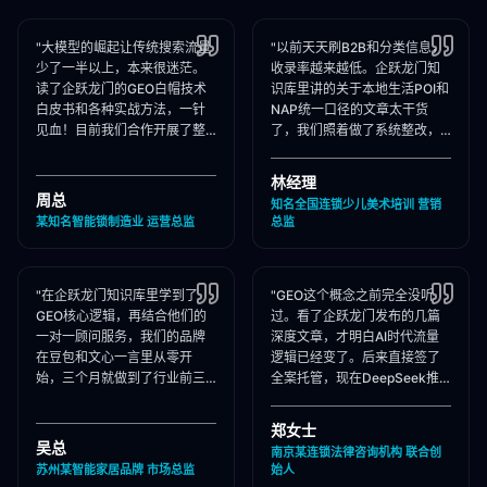
"大模型的崛起让传统搜索流量
"以前天天刷B2B和分类信息，
少了一半以上，本来很迷茫。
收录率越来越低。企跃龙门知
读了企跃龙门的GEO白帽技术
识库里讲的关于本地生活POI和
白皮书和各种实战方法，一针
NAP统一口径的文章太干货
见血！目前我们合作开展了整
了，我们照着做了系统整改，
站Schema部署和知乎矩阵搭
现在本地AI智能种草和同城问
建，大模型推荐频次大涨！"
答里我们占领了头号推荐位。"
林经理
周总
知名全国连锁少儿美术培训 营销
某知名智能锁制造业 运营总监
总监
"在企跃龙门知识库里学到了
"GEO这个概念之前完全没听
GEO核心逻辑，再结合他们的
过。看了企跃龙门发布的几篇
一对一顾问服务，我们的品牌
深度文章，才明白AI时代流量
在豆包和文心一言里从零开
逻辑已经变了。后来直接签了
始，三个月就做到了行业前三
全案托管，现在DeepSeek推
推荐。干货满满，强烈推荐收
荐律所时，我们的品名必出
藏！"
现，成单率提升惊人！"
郑女士
吴总
南京某连锁法律咨询机构 联合创
苏州某智能家居品牌 市场总监
始人