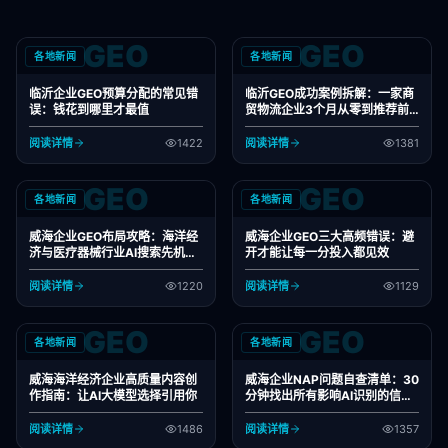
GEO
GEO
各地新闻
各地新闻
临沂企业GEO预算分配的常见错
临沂GEO成功案例拆解：一家商
误：钱花到哪里才最值
贸物流企业3个月从零到推荐前
三的路径
阅读详情
1422
阅读详情
1381
GEO
GEO
各地新闻
各地新闻
威海企业GEO布局攻略：海洋经
威海企业GEO三大高频错误：避
济与医疗器械行业AI搜索先机把
开才能让每一分投入都见效
握
阅读详情
1220
阅读详情
1129
GEO
GEO
各地新闻
各地新闻
威海海洋经济企业高质量内容创
威海企业NAP问题自查清单：30
作指南：让AI大模型选择引用你
分钟找出所有影响AI识别的信息
错误
阅读详情
1486
阅读详情
1357