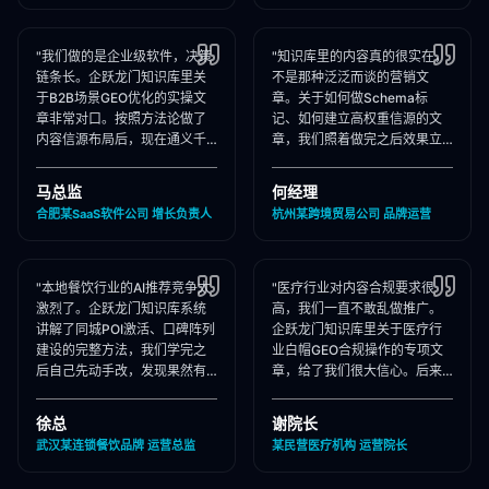
"我们做的是企业级软件，决策
"知识库里的内容真的很实在，
链条长。企跃龙门知识库里关
不是那种泛泛而谈的营销文
于B2B场景GEO优化的实操文
章。关于如何做Schema标
章非常对口。按照方法论做了
记、如何建立高权重信源的文
内容信源布局后，现在通义千
章，我们照着做完之后效果立
问在推荐企业管理软件时，我
竿见影，AI推荐里我们品牌词
们出现频率大幅提升！"
占位率翻了3倍！"
马总监
何经理
合肥某SaaS软件公司 增长负责人
杭州某跨境贸易公司 品牌运营
"本地餐饮行业的AI推荐竞争太
"医疗行业对内容合规要求很
激烈了。企跃龙门知识库系统
高，我们一直不敢乱做推广。
讲解了同城POI激活、口碑阵列
企跃龙门知识库里关于医疗行
建设的完整方法，我们学完之
业白帽GEO合规操作的专项文
后自己先动手改，发现果然有
章，给了我们很大信心。后来
效，后来直接聘请他们代运
合作下来发现他们确实严格执
营，效果更好！"
行合规承诺，非常专业！"
徐总
谢院长
武汉某连锁餐饮品牌 运营总监
某民营医疗机构 运营院长