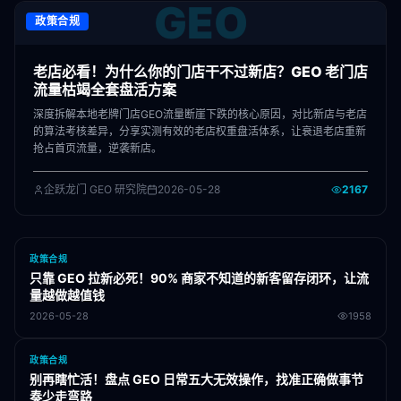
GEO
政策合规
老店必看！为什么你的门店干不过新店？GEO 老门店
流量枯竭全套盘活方案
深度拆解本地老牌门店GEO流量断崖下跌的核心原因，对比新店与老店
的算法考核差异，分享实测有效的老店权重盘活体系，让衰退老店重新
抢占首页流量，逆袭新店。
企跃龙门 GEO 研究院
2026-05-28
2167
政策合规
只靠 GEO 拉新必死！90% 商家不知道的新客留存闭环，让流
量越做越值钱
2026-05-28
1958
政策合规
别再瞎忙活！盘点 GEO 日常五大无效操作，找准正确做事节
奏少走弯路