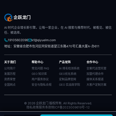
企跃龙门
AI 时代企业增长新引擎。让每一家企业，在 AI 搜索与推荐时代，被看见、被信
任、被选择。
19105602096
kf@qiyuelm.com
地址：安徽省合肥市包河区同安街道望江东路470号汇鑫大厦A-办611
关于我们
帮助中心
产品矩阵
合作中心
公司简介
常见问题 FAQ
AI 排名检测系统
全案代运营托管
发展历程
GEO 知识库
GEO优化系统
加盟代理合作
资质荣誉
用户服务协议
定制品牌官网
媒体关系报道
全国网点
安全与隐私合规
GEO 实战商学院
大客户定制方案
© 2026 企跃龙门 版权所有. All Rights Reserved.
隐私政策
服务条款
皖ICP备2023009619号-12