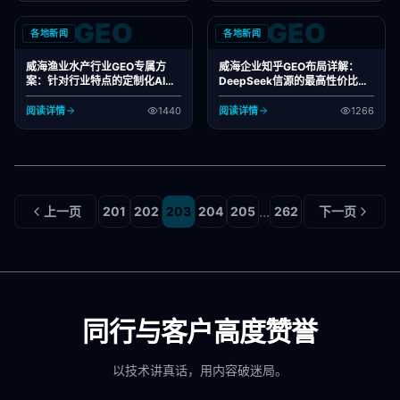
GEO
GEO
各地新闻
各地新闻
威海渔业水产行业GEO专属方
威海企业知乎GEO布局详解：
案：针对行业特点的定制化AI搜
DeepSeek信源的最高性价比渠
索布局
道
阅读详情
1440
阅读详情
1266
...
上一页
201
202
203
204
205
262
下一页
同行与客户高度赞誉
以技术讲真话，用内容破迷局。