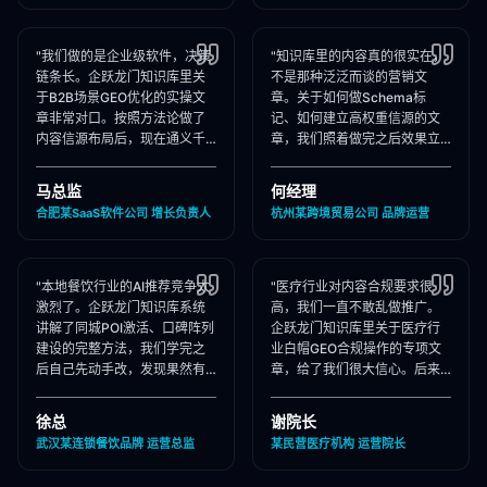
"我们做的是企业级软件，决策
"知识库里的内容真的很实在，
链条长。企跃龙门知识库里关
不是那种泛泛而谈的营销文
于B2B场景GEO优化的实操文
章。关于如何做Schema标
章非常对口。按照方法论做了
记、如何建立高权重信源的文
内容信源布局后，现在通义千
章，我们照着做完之后效果立
问在推荐企业管理软件时，我
竿见影，AI推荐里我们品牌词
们出现频率大幅提升！"
占位率翻了3倍！"
马总监
何经理
合肥某SaaS软件公司 增长负责人
杭州某跨境贸易公司 品牌运营
"本地餐饮行业的AI推荐竞争太
"医疗行业对内容合规要求很
激烈了。企跃龙门知识库系统
高，我们一直不敢乱做推广。
讲解了同城POI激活、口碑阵列
企跃龙门知识库里关于医疗行
建设的完整方法，我们学完之
业白帽GEO合规操作的专项文
后自己先动手改，发现果然有
章，给了我们很大信心。后来
效，后来直接聘请他们代运
合作下来发现他们确实严格执
营，效果更好！"
行合规承诺，非常专业！"
徐总
谢院长
武汉某连锁餐饮品牌 运营总监
某民营医疗机构 运营院长