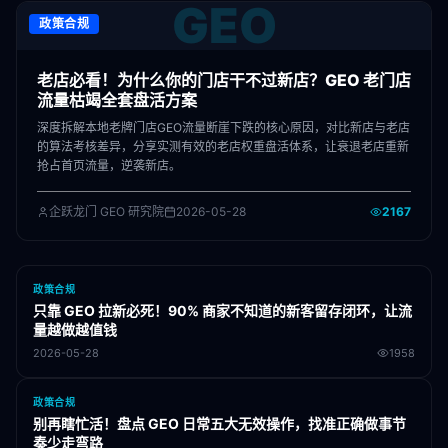
GEO
政策合规
老店必看！为什么你的门店干不过新店？GEO 老门店
流量枯竭全套盘活方案
深度拆解本地老牌门店GEO流量断崖下跌的核心原因，对比新店与老店
的算法考核差异，分享实测有效的老店权重盘活体系，让衰退老店重新
抢占首页流量，逆袭新店。
企跃龙门 GEO 研究院
2026-05-28
2167
政策合规
只靠 GEO 拉新必死！90% 商家不知道的新客留存闭环，让流
量越做越值钱
2026-05-28
1958
政策合规
别再瞎忙活！盘点 GEO 日常五大无效操作，找准正确做事节
奏少走弯路