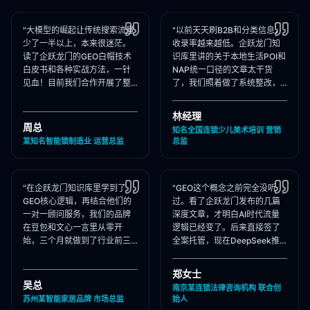
"大模型的崛起让传统搜索流量
"以前天天刷B2B和分类信息，
少了一半以上，本来很迷茫。
收录率越来越低。企跃龙门知
读了企跃龙门的GEO白帽技术
识库里讲的关于本地生活POI和
白皮书和各种实战方法，一针
NAP统一口径的文章太干货
见血！目前我们合作开展了整
了，我们照着做了系统整改，
站Schema部署和知乎矩阵搭
现在本地AI智能种草和同城问
建，大模型推荐频次大涨！"
答里我们占领了头号推荐位。"
林经理
周总
知名全国连锁少儿美术培训 营销
某知名智能锁制造业 运营总监
总监
"在企跃龙门知识库里学到了
"GEO这个概念之前完全没听
GEO核心逻辑，再结合他们的
过。看了企跃龙门发布的几篇
一对一顾问服务，我们的品牌
深度文章，才明白AI时代流量
在豆包和文心一言里从零开
逻辑已经变了。后来直接签了
始，三个月就做到了行业前三
全案托管，现在DeepSeek推
推荐。干货满满，强烈推荐收
荐律所时，我们的品名必出
藏！"
现，成单率提升惊人！"
郑女士
吴总
南京某连锁法律咨询机构 联合创
苏州某智能家居品牌 市场总监
始人