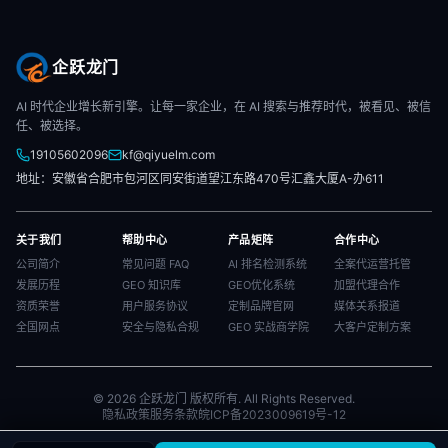
企跃龙门
AI 时代企业增长新引擎。让每一家企业，在 AI 搜索与推荐时代，被看见、被信
任、被选择。
19105602096
kf@qiyuelm.com
地址：安徽省合肥市包河区同安街道望江东路470号汇鑫大厦A-办611
关于我们
帮助中心
产品矩阵
合作中心
公司简介
常见问题 FAQ
AI 排名检测系统
全案代运营托管
发展历程
GEO 知识库
GEO优化系统
加盟代理合作
资质荣誉
用户服务协议
定制品牌官网
媒体关系报道
全国网点
安全与隐私合规
GEO 实战商学院
大客户定制方案
© 2026 企跃龙门 版权所有. All Rights Reserved.
隐私政策
服务条款
皖ICP备2023009619号-12