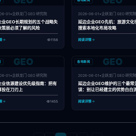
GEO
GEO
闻
各地新闻
06-01
•
企跃龙门 GEO 研究院
2026-06-01
•
企跃龙门 GEO 研究
企业GEO长期规划的五个战略失
延边企业GEO先机：旅游文化行
决策层必须了解的风险
搜索本地化布局攻略
情
1156
阅读详情
GEO
GEO
闻
各地新闻
06-01
•
企跃龙门 GEO 研究院
2026-06-01
•
企跃龙门 GEO 研究
企业信源建设优先级指南：把有
延边企业GEO维护的三个最常
算投在刀刃上
误：别让已经建立的优势白白
情
1455
阅读详情