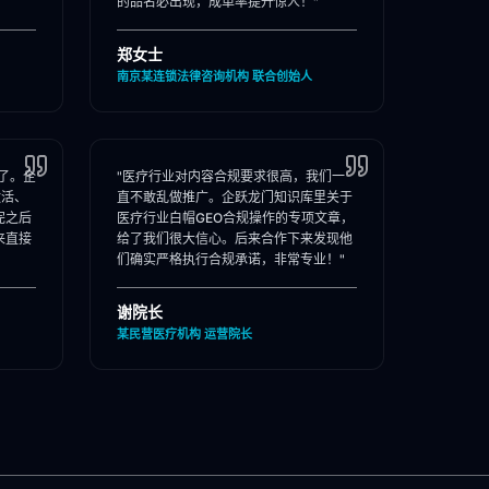
的品名必出现，成单率提升惊人！"
郑女士
南京某连锁法律咨询机构 联合创始人
了。企
"医疗行业对内容合规要求很高，我们一
激活、
直不敢乱做推广。企跃龙门知识库里关于
完之后
医疗行业白帽GEO合规操作的专项文章，
来直接
给了我们很大信心。后来合作下来发现他
们确实严格执行合规承诺，非常专业！"
谢院长
某民营医疗机构 运营院长