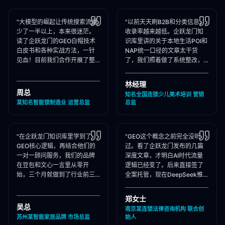
"大模型的崛起让传统搜索流量
"以前天天刷B2B和分类信息，
少了一半以上，本来很迷茫。
收录率越来越低。企跃龙门知
读了企跃龙门的GEO白帽技术
识库里讲的关于本地生活POI和
白皮书和各种实战方法，一针
NAP统一口径的文章太干货
见血！目前我们合作开展了整
了，我们照着做了系统整改，
站Schema部署和知乎矩阵搭
现在本地AI智能种草和同城问
建，大模型推荐频次大涨！"
答里我们占领了头号推荐位。"
林经理
周总
知名全国连锁少儿美术培训 营销
某知名智能锁制造业 运营总监
总监
"在企跃龙门知识库里学到了
"GEO这个概念之前完全没听
GEO核心逻辑，再结合他们的
过。看了企跃龙门发布的几篇
一对一顾问服务，我们的品牌
深度文章，才明白AI时代流量
在豆包和文心一言里从零开
逻辑已经变了。后来直接签了
始，三个月就做到了行业前三
全案托管，现在DeepSeek推
推荐。干货满满，强烈推荐收
荐律所时，我们的品名必出
藏！"
现，成单率提升惊人！"
郑女士
吴总
南京某连锁法律咨询机构 联合创
苏州某智能家居品牌 市场总监
始人