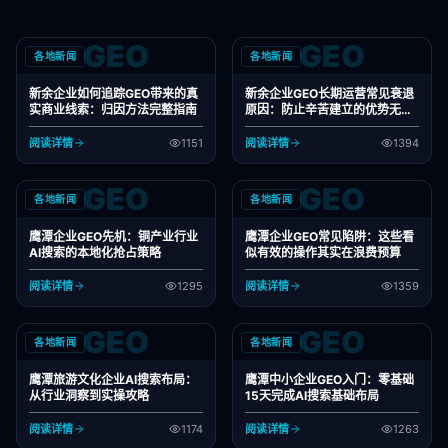
GEO
GEO
各地新闻
各地新闻
新余企业如何追踪GEO带来的真
新余企业GEO长期运营常见衰退
实商业线索：归因方法完整指南
原因：防止辛苦建立的优势无声
消逝
阅读详情
1151
阅读详情
1394
GEO
GEO
各地新闻
各地新闻
鹰潭企业GEO先机：铜产业行业
鹰潭企业GEO常见陷阱：这些看
AI搜索的本地化抢占策略
似有效的操作其实在浪费预算
阅读详情
1295
阅读详情
1359
GEO
GEO
各地新闻
各地新闻
鹰潭旅游文化企业AI搜索布局：
鹰潭中小企业GEO入门：零基础
从行业洞察到实操攻略
15天完成AI搜索基础布局
阅读详情
1174
阅读详情
1263