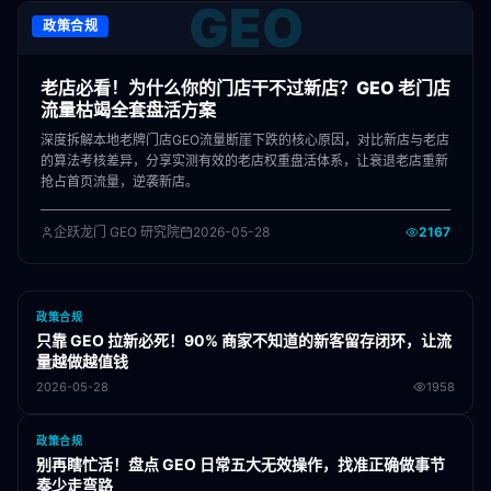
GEO
政策合规
老店必看！为什么你的门店干不过新店？GEO 老门店
流量枯竭全套盘活方案
深度拆解本地老牌门店GEO流量断崖下跌的核心原因，对比新店与老店
的算法考核差异，分享实测有效的老店权重盘活体系，让衰退老店重新
抢占首页流量，逆袭新店。
企跃龙门 GEO 研究院
2026-05-28
2167
政策合规
只靠 GEO 拉新必死！90% 商家不知道的新客留存闭环，让流
量越做越值钱
2026-05-28
1958
政策合规
别再瞎忙活！盘点 GEO 日常五大无效操作，找准正确做事节
奏少走弯路