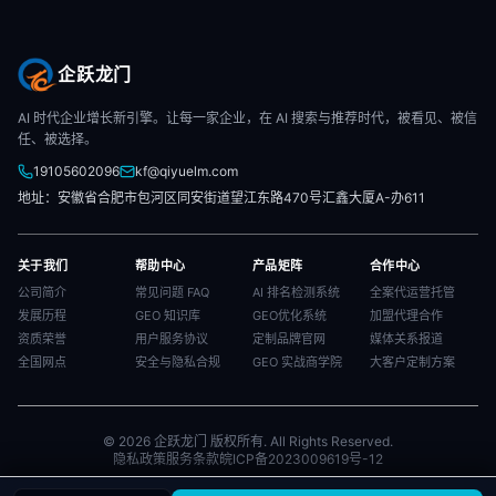
企跃龙门
AI 时代企业增长新引擎。让每一家企业，在 AI 搜索与推荐时代，被看见、被信
任、被选择。
19105602096
kf@qiyuelm.com
地址：安徽省合肥市包河区同安街道望江东路470号汇鑫大厦A-办611
关于我们
帮助中心
产品矩阵
合作中心
公司简介
常见问题 FAQ
AI 排名检测系统
全案代运营托管
发展历程
GEO 知识库
GEO优化系统
加盟代理合作
资质荣誉
用户服务协议
定制品牌官网
媒体关系报道
全国网点
安全与隐私合规
GEO 实战商学院
大客户定制方案
© 2026 企跃龙门 版权所有. All Rights Reserved.
隐私政策
服务条款
皖ICP备2023009619号-12