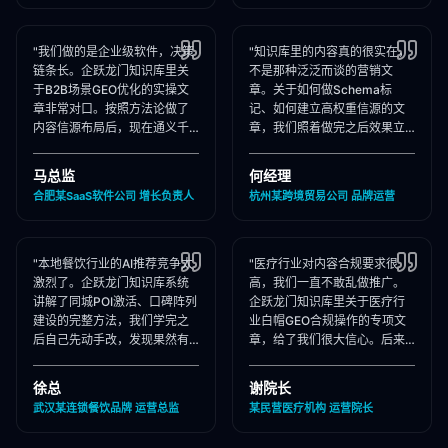
"我们做的是企业级软件，决策
"知识库里的内容真的很实在，
链条长。企跃龙门知识库里关
不是那种泛泛而谈的营销文
于B2B场景GEO优化的实操文
章。关于如何做Schema标
章非常对口。按照方法论做了
记、如何建立高权重信源的文
内容信源布局后，现在通义千
章，我们照着做完之后效果立
问在推荐企业管理软件时，我
竿见影，AI推荐里我们品牌词
们出现频率大幅提升！"
占位率翻了3倍！"
马总监
何经理
合肥某SaaS软件公司 增长负责人
杭州某跨境贸易公司 品牌运营
"本地餐饮行业的AI推荐竞争太
"医疗行业对内容合规要求很
激烈了。企跃龙门知识库系统
高，我们一直不敢乱做推广。
讲解了同城POI激活、口碑阵列
企跃龙门知识库里关于医疗行
建设的完整方法，我们学完之
业白帽GEO合规操作的专项文
后自己先动手改，发现果然有
章，给了我们很大信心。后来
效，后来直接聘请他们代运
合作下来发现他们确实严格执
营，效果更好！"
行合规承诺，非常专业！"
徐总
谢院长
武汉某连锁餐饮品牌 运营总监
某民营医疗机构 运营院长