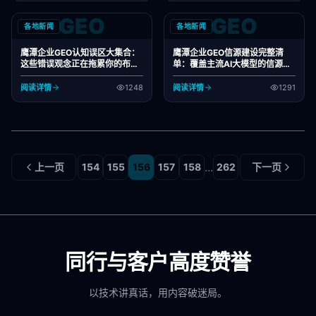
GEO
GEO
各地新闻
各地新闻
鹰潭企业GEO认知误区大集合：
鹰潭企业GEO信源建设完整清
这些错误观念正在拖累你的布局
单：覆盖主流AI大模型的信源体
效果
系
阅读详情
1248
阅读详情
1291
...
上一页
154
155
156
157
158
262
下一页
同行与客户高度赞誉
以技术讲真话，用内容破迷局。