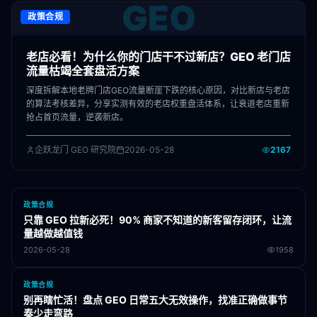
GEO
政策合规
老店必看！为什么你的门店干不过新店？GEO 老门店
流量枯竭全套盘活方案
深度拆解本地老牌门店GEO流量断崖下跌的核心原因，对比新店与老店
的算法考核差异，分享实测有效的老店权重盘活体系，让衰退老店重新
抢占首页流量，逆袭新店。
企跃龙门 GEO 研究院
2026-05-28
2167
政策合规
只靠 GEO 拉新必死！90% 商家不知道的新客留存闭环，让流
量越做越值钱
2026-05-28
1958
政策合规
别再瞎忙活！盘点 GEO 日常五大无效操作，找准正确做事节
奏少走弯路