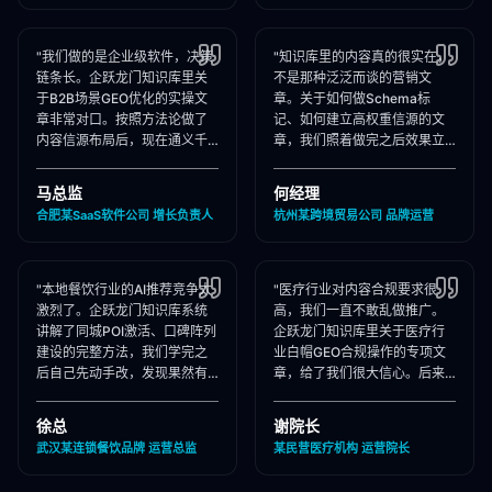
"我们做的是企业级软件，决策
"知识库里的内容真的很实在，
链条长。企跃龙门知识库里关
不是那种泛泛而谈的营销文
于B2B场景GEO优化的实操文
章。关于如何做Schema标
章非常对口。按照方法论做了
记、如何建立高权重信源的文
内容信源布局后，现在通义千
章，我们照着做完之后效果立
问在推荐企业管理软件时，我
竿见影，AI推荐里我们品牌词
们出现频率大幅提升！"
占位率翻了3倍！"
马总监
何经理
合肥某SaaS软件公司 增长负责人
杭州某跨境贸易公司 品牌运营
"本地餐饮行业的AI推荐竞争太
"医疗行业对内容合规要求很
激烈了。企跃龙门知识库系统
高，我们一直不敢乱做推广。
讲解了同城POI激活、口碑阵列
企跃龙门知识库里关于医疗行
建设的完整方法，我们学完之
业白帽GEO合规操作的专项文
后自己先动手改，发现果然有
章，给了我们很大信心。后来
效，后来直接聘请他们代运
合作下来发现他们确实严格执
营，效果更好！"
行合规承诺，非常专业！"
徐总
谢院长
武汉某连锁餐饮品牌 运营总监
某民营医疗机构 运营院长