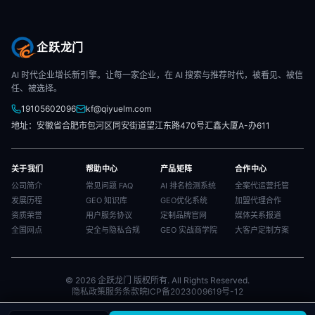
企跃龙门
AI 时代企业增长新引擎。让每一家企业，在 AI 搜索与推荐时代，被看见、被信
任、被选择。
19105602096
kf@qiyuelm.com
地址：安徽省合肥市包河区同安街道望江东路470号汇鑫大厦A-办611
关于我们
帮助中心
产品矩阵
合作中心
公司简介
常见问题 FAQ
AI 排名检测系统
全案代运营托管
发展历程
GEO 知识库
GEO优化系统
加盟代理合作
资质荣誉
用户服务协议
定制品牌官网
媒体关系报道
全国网点
安全与隐私合规
GEO 实战商学院
大客户定制方案
© 2026 企跃龙门 版权所有. All Rights Reserved.
隐私政策
服务条款
皖ICP备2023009619号-12