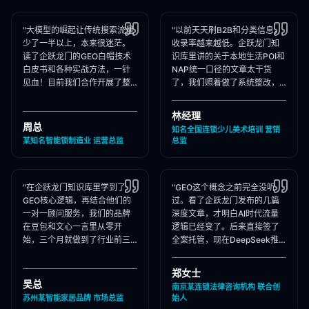
"大模型的崛起让传统搜索流量
"以前天天刷B2B和分类信息，
少了一半以上，本来很迷茫。
收录率越来越低。企跃龙门知
读了企跃龙门的GEO白帽技术
识库里讲的关于本地生活POI和
白皮书和各种实战方法，一针
NAP统一口径的文章太干货
见血！目前我们合作开展了整
了，我们照着做了系统整改，
站Schema部署和知乎矩阵搭
现在本地AI智能种草和同城问
建，大模型推荐频次大涨！"
答里我们占领了头号推荐位。"
林经理
周总
知名全国连锁少儿美术培训 营销
某知名智能锁制造业 运营总监
总监
"在企跃龙门知识库里学到了
"GEO这个概念之前完全没听
GEO核心逻辑，再结合他们的
过。看了企跃龙门发布的几篇
一对一顾问服务，我们的品牌
深度文章，才明白AI时代流量
在豆包和文心一言里从零开
逻辑已经变了。后来直接签了
始，三个月就做到了行业前三
全案托管，现在DeepSeek推
推荐。干货满满，强烈推荐收
荐律所时，我们的品名必出
藏！"
现，成单率提升惊人！"
郑女士
吴总
南京某连锁法律咨询机构 联合创
苏州某智能家居品牌 市场总监
始人