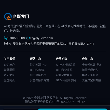
企跃龙门
AI 时代企业增长新引擎。让每一家企业，在 AI 搜索与推荐时代，被看见、被信
任、被选择。
19105602096
kf@qiyuelm.com
地址：安徽省合肥市包河区同安街道望江东路470号汇鑫大厦A-办611
关于我们
帮助中心
产品矩阵
合作中心
公司简介
常见问题 FAQ
AI 排名检测系统
全案代运营托管
发展历程
GEO 知识库
GEO优化系统
加盟代理合作
资质荣誉
用户服务协议
定制品牌官网
媒体关系报道
全国网点
安全与隐私合规
GEO 实战商学院
大客户定制方案
© 2026 企跃龙门 版权所有. All Rights Reserved.
隐私政策
服务条款
皖ICP备2023009619号-12