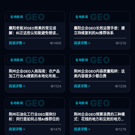
GEO
GEO
各地新闻
各地新闻
襄阳老板对GEO效果的常见误
襄阳企业GEO长效运营手册：建
解：纠正这些认知能避免错误决
立持续复利的AI推荐体系
策
阅读详情
1469
阅读详情
1210
GEO
GEO
各地新闻
各地新闻
荆州企业GEO入局指南：农产品
荆州企业GEO内容质量陷阱：这
加工行业AI搜索的本地化布局策
类内容做多少都白费
略
阅读详情
1124
阅读详情
1338
GEO
GEO
各地新闻
各地新闻
荆州石油化工行业GEO案例分
荆州企业GEO预算浪费的三种模
析：同行是如何占领AI推荐位的
式：花钱的地方和见效的地方不
一样
阅读详情
1475
阅读详情
1276