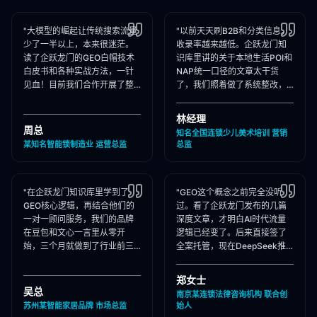
"大模型的崛起让传统搜索流量
"以前天天刷B2B和分类信息，
少了一半以上，本来很迷茫。
收录率越来越低。企跃龙门知
读了企跃龙门的GEO白帽技术
识库里讲的关于本地生活POI和
白皮书和各种实战方法，一针
NAP统一口径的文章太干货
见血！目前我们合作开展了整
了，我们照着做了系统整改，
站Schema部署和知乎矩阵搭
现在本地AI智能种草和同城问
建，大模型推荐频次大涨！"
答里我们占领了头号推荐位。"
林经理
周总
知名全国连锁少儿美术培训 营销
某知名智能锁制造业 运营总监
总监
"在企跃龙门知识库里学到了
"GEO这个概念之前完全没听
GEO核心逻辑，再结合他们的
过。看了企跃龙门发布的几篇
一对一顾问服务，我们的品牌
深度文章，才明白AI时代流量
在豆包和文心一言里从零开
逻辑已经变了。后来直接签了
始，三个月就做到了行业前三
全案托管，现在DeepSeek推
推荐。干货满满，强烈推荐收
荐律所时，我们的品名必出
藏！"
现，成单率提升惊人！"
郑女士
吴总
南京某连锁法律咨询机构 联合创
苏州某智能家居品牌 市场总监
始人