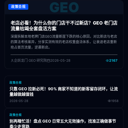
GEO
政策合规
老店必看！为什么你的门店干不过新店？GEO 老门店
流量枯竭全套盘活方案
深度拆解本地老牌门店GEO流量断崖下跌的核心原因，对比新店与老店
的算法考核差异，分享实测有效的老店权重盘活体系，让衰退老店重新
抢占首页流量，逆袭新店。
企跃龙门 GEO 研究院
2026-05-28
2167
政策合规
只靠 GEO 拉新必死！90% 商家不知道的新客留存闭环，让流
量越做越值钱
2026-05-28
1958
政策合规
别再瞎忙活！盘点 GEO 日常五大无效操作，找准正确做事节
奏少走弯路