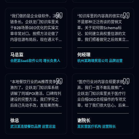
"我们做的是企业级软件，决策
"知识库里的内容真的很实在，
链条长。企跃龙门知识库里关
不是那种泛泛而谈的营销文
于B2B场景GEO优化的实操文
章。关于如何做Schema标
章非常对口。按照方法论做了
记、如何建立高权重信源的文
内容信源布局后，现在通义千
章，我们照着做完之后效果立
问在推荐企业管理软件时，我
竿见影，AI推荐里我们品牌词
们出现频率大幅提升！"
占位率翻了3倍！"
马总监
何经理
合肥某SaaS软件公司 增长负责人
杭州某跨境贸易公司 品牌运营
"本地餐饮行业的AI推荐竞争太
"医疗行业对内容合规要求很
激烈了。企跃龙门知识库系统
高，我们一直不敢乱做推广。
讲解了同城POI激活、口碑阵列
企跃龙门知识库里关于医疗行
建设的完整方法，我们学完之
业白帽GEO合规操作的专项文
后自己先动手改，发现果然有
章，给了我们很大信心。后来
效，后来直接聘请他们代运
合作下来发现他们确实严格执
营，效果更好！"
行合规承诺，非常专业！"
徐总
谢院长
武汉某连锁餐饮品牌 运营总监
某民营医疗机构 运营院长