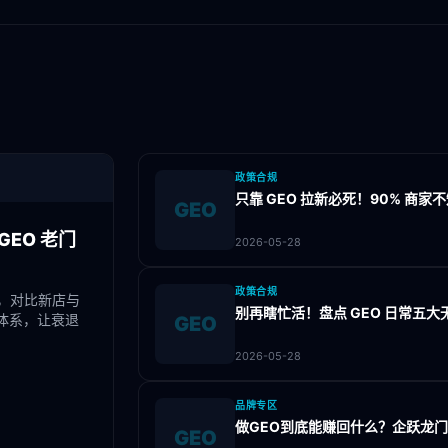
政策合规
只靠 GEO 拉新必死！90% 商
GEO
EO 老门
2026-05-28
政策合规
，对比新店与
别再瞎忙活！盘点 GEO 日常五
体系，让衰退
GEO
2026-05-28
品牌专区
做GEO到底能赚回什么？企跃龙
GEO