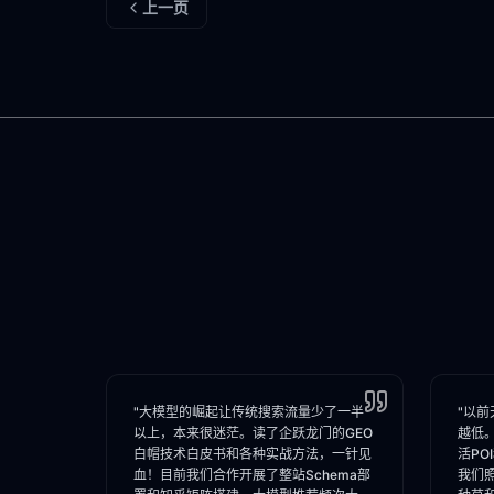
上一页
"大模型的崛起让传统搜索流量少了一半
"以前
以上，本来很迷茫。读了企跃龙门的GEO
越低
白帽技术白皮书和各种实战方法，一针见
活PO
血！目前我们合作开展了整站Schema部
我们