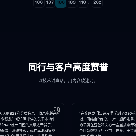
...
106
107
108
109
110
262
同行与客户高度赞誉
以技术讲真话，用内容破迷局。
天天刷B2B和分类信息，收录率越来
"在企跃龙门知识库里学到了GEO
。企跃龙门知识库里讲的关于本地生
辑，再结合他们的一对一顾问服务
I和NAP统一口径的文章太干货了，
的品牌在豆包和文心一言里从零开
照着做了系统整改，现在本地AI智能
个月就做到了行业前三推荐。干货