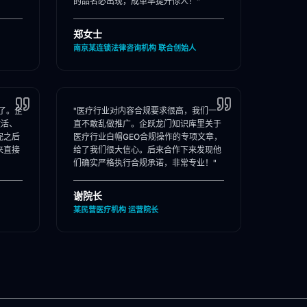
的品名必出现，成单率提升惊人！"
郑女士
南京某连锁法律咨询机构 联合创始人
了。企
"医疗行业对内容合规要求很高，我们一
激活、
直不敢乱做推广。企跃龙门知识库里关于
完之后
医疗行业白帽GEO合规操作的专项文章，
来直接
给了我们很大信心。后来合作下来发现他
们确实严格执行合规承诺，非常专业！"
谢院长
某民营医疗机构 运营院长