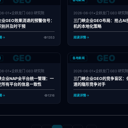
GEO
GEO
闻
各地新闻
06-01
•
企跃龙门 GEO 研究院
2026-06-01
•
企跃龙门 GEO 研究
企业GEO效果消退的预警信号：
三门峡企业GEO布局：抢占AI
识别并及时干预
机的本地化策略
情
1353
阅读详情
GEO
GEO
闻
各地新闻
06-01
•
企跃龙门 GEO 研究院
2026-06-01
•
企跃龙门 GEO 研究
峡企业NAP全平台统一管理：一
三门峡企业GEO的竞争盲区：
定所有平台的信息一致性
道的隐形竞争对手
情
1316
阅读详情