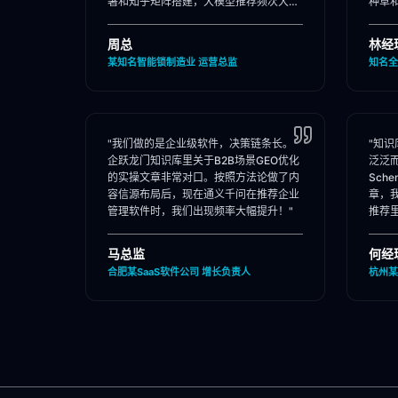
署和知乎矩阵搭建，大模型推荐频次大
种草
涨！"
位。"
周总
林经
某知名智能锁制造业 运营总监
知名全
"我们做的是企业级软件，决策链条长。
"知
企跃龙门知识库里关于B2B场景GEO优化
泛泛
的实操文章非常对口。按照方法论做了内
Sch
容信源布局后，现在通义千问在推荐企业
章，
管理软件时，我们出现频率大幅提升！"
推荐
马总监
何经
合肥某SaaS软件公司 增长负责人
杭州某