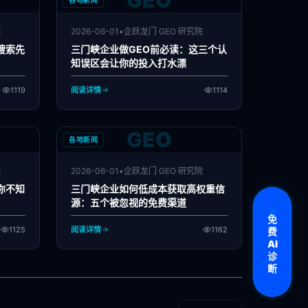
GEO
各地新闻
院
2026-06-01
•
企跃龙门 GEO 研究院
搜索先
三门峡企业做GEO前必读：这三个认
知误区会让你的投入打水漂
1119
阅读详情
1114
GEO
各地新闻
院
2026-06-01
•
企跃龙门 GEO 研究院
你不知
三门峡企业如何低成本获取高权重信
源：五个被忽视的免费渠道
免
1125
阅读详情
1162
费
AI
诊
断