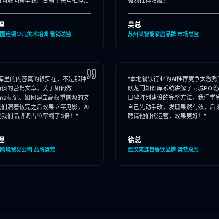
和同城问答里我们占领了头号推荐
强烈推荐收藏！"
理
吴总
国连锁少儿美术培训 营销总监
苏州某智能家居品牌 市场总监
识库里的内容真的很实在，不是那种
"本地餐饮行业的AI推荐竞争太激烈
而谈的营销文章。关于如何做
跃龙门知识库系统讲解了同城POI
ema标记、如何建立高权重信源的文
口碑阵列建设的完整方法，我们学
我们照着做完之后效果立竿见影，AI
自己先动手改，发现果然有效，后
里我们品牌词占位率翻了3倍！"
聘请他们代运营，效果更好！"
理
徐总
跨境贸易公司 品牌运营
武汉某连锁餐饮品牌 运营总监