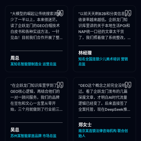
"大模型的崛起让传统搜索流量
"以前天天刷B2B和分类信息，
少了一半以上，本来很迷茫。
收录率越来越低。企跃龙门知
读了企跃龙门的GEO白帽技术
识库里讲的关于本地生活POI和
白皮书和各种实战方法，一针
NAP统一口径的文章太干货
见血！目前我们合作开展了整
了，我们照着做了系统整改，
站Schema部署和知乎矩阵搭
现在本地AI智能种草和同城问
建，大模型推荐频次大涨！"
答里我们占领了头号推荐位。"
林经理
周总
知名全国连锁少儿美术培训 营销
某知名智能锁制造业 运营总监
总监
"在企跃龙门知识库里学到了
"GEO这个概念之前完全没听
GEO核心逻辑，再结合他们的
过。看了企跃龙门发布的几篇
一对一顾问服务，我们的品牌
深度文章，才明白AI时代流量
在豆包和文心一言里从零开
逻辑已经变了。后来直接签了
始，三个月就做到了行业前三
全案托管，现在DeepSeek推
推荐。干货满满，强烈推荐收
荐律所时，我们的品名必出
藏！"
现，成单率提升惊人！"
郑女士
吴总
南京某连锁法律咨询机构 联合创
苏州某智能家居品牌 市场总监
始人