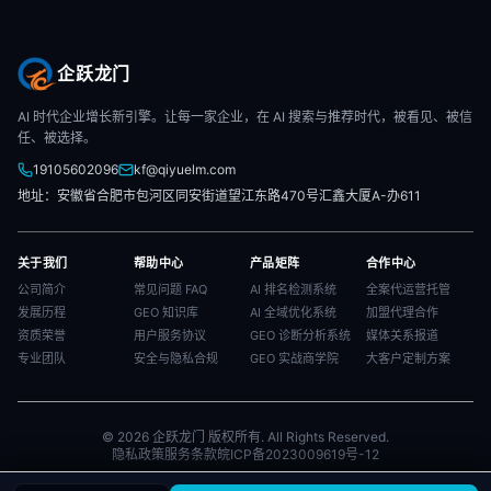
企跃龙门
AI 时代企业增长新引擎。让每一家企业，在 AI 搜索与推荐时代，被看见、被信
任、被选择。
19105602096
kf@qiyuelm.com
地址：安徽省合肥市包河区同安街道望江东路470号汇鑫大厦A-办611
关于我们
帮助中心
产品矩阵
合作中心
公司简介
常见问题 FAQ
AI 排名检测系统
全案代运营托管
发展历程
GEO 知识库
AI 全域优化系统
加盟代理合作
资质荣誉
用户服务协议
GEO 诊断分析系统
媒体关系报道
专业团队
安全与隐私合规
GEO 实战商学院
大客户定制方案
© 2026 企跃龙门 版权所有. All Rights Reserved.
隐私政策
服务条款
皖ICP备2023009619号-12