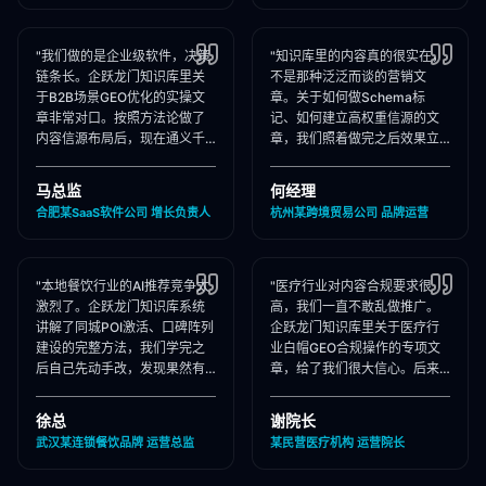
"我们做的是企业级软件，决策
"知识库里的内容真的很实在，
链条长。企跃龙门知识库里关
不是那种泛泛而谈的营销文
于B2B场景GEO优化的实操文
章。关于如何做Schema标
章非常对口。按照方法论做了
记、如何建立高权重信源的文
内容信源布局后，现在通义千
章，我们照着做完之后效果立
问在推荐企业管理软件时，我
竿见影，AI推荐里我们品牌词
们出现频率大幅提升！"
占位率翻了3倍！"
马总监
何经理
合肥某SaaS软件公司 增长负责人
杭州某跨境贸易公司 品牌运营
"本地餐饮行业的AI推荐竞争太
"医疗行业对内容合规要求很
激烈了。企跃龙门知识库系统
高，我们一直不敢乱做推广。
讲解了同城POI激活、口碑阵列
企跃龙门知识库里关于医疗行
建设的完整方法，我们学完之
业白帽GEO合规操作的专项文
后自己先动手改，发现果然有
章，给了我们很大信心。后来
效，后来直接聘请他们代运
合作下来发现他们确实严格执
营，效果更好！"
行合规承诺，非常专业！"
徐总
谢院长
武汉某连锁餐饮品牌 运营总监
某民营医疗机构 运营院长