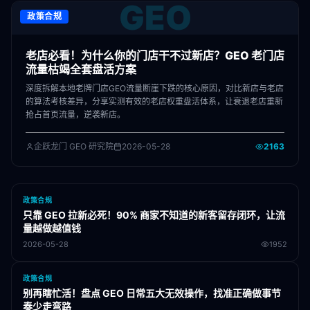
GEO
政策合规
老店必看！为什么你的门店干不过新店？GEO 老门店
流量枯竭全套盘活方案
深度拆解本地老牌门店GEO流量断崖下跌的核心原因，对比新店与老店
的算法考核差异，分享实测有效的老店权重盘活体系，让衰退老店重新
抢占首页流量，逆袭新店。
企跃龙门 GEO 研究院
2026-05-28
2163
政策合规
只靠 GEO 拉新必死！90% 商家不知道的新客留存闭环，让流
量越做越值钱
2026-05-28
1952
政策合规
别再瞎忙活！盘点 GEO 日常五大无效操作，找准正确做事节
奏少走弯路