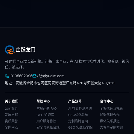
企跃龙门
AI 时代企业增长新引擎。让每一家企业，在 AI 搜索与推荐时代，被看见、被信
任、被选择。
19105602096
kf@qiyuelm.com
地址：安徽省合肥市包河区同安街道望江东路470号汇鑫大厦A-办611
关于我们
帮助中心
产品矩阵
合作中心
公司简介
常见问题 FAQ
AI 排名检测系统
全案代运营托管
发展历程
GEO 知识库
GEO优化系统
加盟代理合作
资质荣誉
用户服务协议
定制品牌官网
媒体关系报道
全国网点
安全与隐私合规
GEO 实战商学院
大客户定制方案