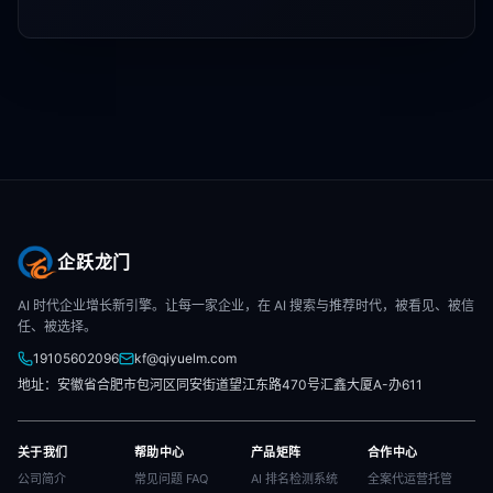
企跃龙门
AI 时代企业增长新引擎。让每一家企业，在 AI 搜索与推荐时代，被看见、被信
任、被选择。
19105602096
kf@qiyuelm.com
地址：安徽省合肥市包河区同安街道望江东路470号汇鑫大厦A-办611
关于我们
帮助中心
产品矩阵
合作中心
公司简介
常见问题 FAQ
AI 排名检测系统
全案代运营托管