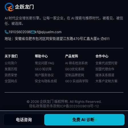
企跃龙门
AI 时代企业增长新引擎。让每一家企业，在 AI 搜索与推荐时代，被看见、被信
任、被选择。
19105602096
kf@qiyuelm.com
地址：安徽省合肥市包河区同安街道望江东路470号汇鑫大厦A-办611
关于我们
帮助中心
产品矩阵
合作中心
公司简介
常见问题 FAQ
AI 排名检测系统
全案代运营托管
发展历程
GEO 知识库
GEO优化系统
加盟代理合作
资质荣誉
用户服务协议
定制品牌官网
媒体关系报道
全国网点
安全与隐私合规
GEO 实战商学院
大客户定制方案
© 2026 企跃龙门 版权所有. All Rights Reserved.
隐私政策
服务条款
皖ICP备2023009619号-12
电话咨询
免费 AI 诊断