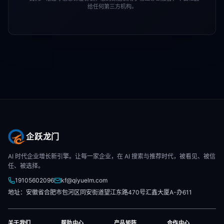
给任何第三方机构。
企跃龙门
AI 时代企业增长新引擎。让每一家企业，在 AI 搜索与推荐时代，被看见、被信
任、被选择。
19105602096
kf@qiyuelm.com
地址：安徽省合肥市包河区同安街道望江东路470号汇鑫大厦A-办611
关于我们
帮助中心
产品矩阵
合作中心