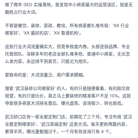
做了两年 GEO 实操落地，我发现中小商家最大的运营误区，就是无
脑抢占行业大词。
不管是餐饮、装修、家政、教培，所有商家都扎堆布局：'XX 行业
哪家好'、'XX 最好的店'、'XX 靠谱机构'。
这些行业大词流量确实大，但竞争极度内卷。头部连锁品牌、专业
托管团队、深耕多年的老店全部扎堆争抢。普通中小商家，无论怎
么发内容，永远排不到首页，只能沦为炮灰。
更致命的是：大词流量泛、用户需求模糊。
搜索 '武汉装修公司哪家好' 的人，有的只是随便看看，有的刚交房
观望，有的只是比价，真正马上要装修的精准客户不足 10%。这就
导致很多商家大词排名靠后、曝光虚高、咨询极少、转化极低。
武汉硚口区有一家全屋定制门店，前期花了三个月，专注布局 '武汉
全屋定制哪家好'、'武汉高端定制' 这类大词。每天更新两篇内容，
累得半死，曝光量勉强过千，一个月有效咨询只有 4 个。