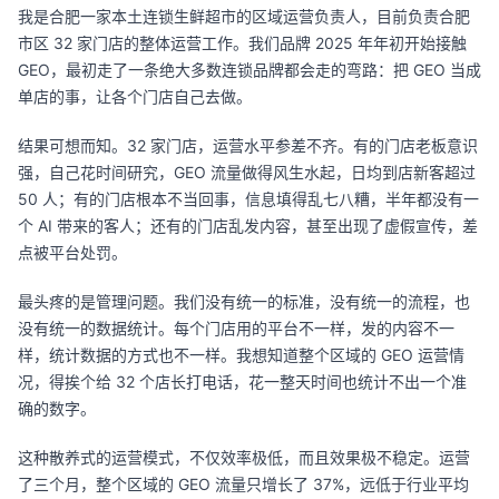
我是合肥一家本土连锁生鲜超市的区域运营负责人，目前负责合肥
市区 32 家门店的整体运营工作。我们品牌 2025 年年初开始接触
GEO，最初走了一条绝大多数连锁品牌都会走的弯路：把 GEO 当成
单店的事，让各个门店自己去做。
结果可想而知。32 家门店，运营水平参差不齐。有的门店老板意识
强，自己花时间研究，GEO 流量做得风生水起，日均到店新客超过
50 人；有的门店根本不当回事，信息填得乱七八糟，半年都没有一
个 AI 带来的客人；还有的门店乱发内容，甚至出现了虚假宣传，差
点被平台处罚。
最头疼的是管理问题。我们没有统一的标准，没有统一的流程，也
没有统一的数据统计。每个门店用的平台不一样，发的内容不一
样，统计数据的方式也不一样。我想知道整个区域的 GEO 运营情
况，得挨个给 32 个店长打电话，花一整天时间也统计不出一个准
确的数字。
这种散养式的运营模式，不仅效率极低，而且效果极不稳定。运营
了三个月，整个区域的 GEO 流量只增长了 37%，远低于行业平均