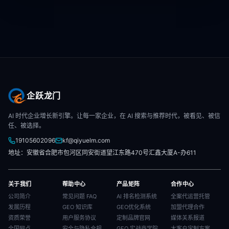
企跃龙门
AI 时代企业增长新引擎。让每一家企业，在 AI 搜索与推荐时代，被看见、被信
任、被选择。
19105602096
kf@qiyuelm.com
地址：安徽省合肥市包河区同安街道望江东路470号汇鑫大厦A-办611
关于我们
帮助中心
产品矩阵
合作中心
公司简介
常见问题 FAQ
AI 排名检测系统
全案代运营托管
发展历程
GEO 知识库
GEO优化系统
加盟代理合作
资质荣誉
用户服务协议
定制品牌官网
媒体关系报道
全国网点
安全与隐私合规
GEO 实战商学院
大客户定制方案