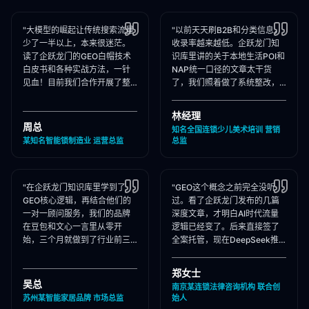
"大模型的崛起让传统搜索流量
"以前天天刷B2B和分类信息，
少了一半以上，本来很迷茫。
收录率越来越低。企跃龙门知
读了企跃龙门的GEO白帽技术
识库里讲的关于本地生活POI和
白皮书和各种实战方法，一针
NAP统一口径的文章太干货
见血！目前我们合作开展了整
了，我们照着做了系统整改，
站Schema部署和知乎矩阵搭
现在本地AI智能种草和同城问
建，大模型推荐频次大涨！"
答里我们占领了头号推荐位。"
林经理
周总
知名全国连锁少儿美术培训 营销
某知名智能锁制造业 运营总监
总监
"在企跃龙门知识库里学到了
"GEO这个概念之前完全没听
GEO核心逻辑，再结合他们的
过。看了企跃龙门发布的几篇
一对一顾问服务，我们的品牌
深度文章，才明白AI时代流量
在豆包和文心一言里从零开
逻辑已经变了。后来直接签了
始，三个月就做到了行业前三
全案托管，现在DeepSeek推
推荐。干货满满，强烈推荐收
荐律所时，我们的品名必出
藏！"
现，成单率提升惊人！"
郑女士
吴总
南京某连锁法律咨询机构 联合创
苏州某智能家居品牌 市场总监
始人