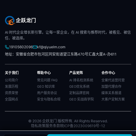
企跃龙门
AI 时代企业增长新引擎。让每一家企业，在 AI 搜索与推荐时代，被看见、被信
任、被选择。
19105602096
kf@qiyuelm.com
地址：安徽省合肥市包河区同安街道望江东路470号汇鑫大厦A-办611
关于我们
帮助中心
产品矩阵
合作中心
公司简介
常见问题 FAQ
AI 排名检测系统
全案代运营托管
发展历程
GEO 知识库
GEO优化系统
加盟代理合作
资质荣誉
用户服务协议
定制品牌官网
媒体关系报道
全国网点
安全与隐私合规
GEO 实战商学院
大客户定制方案
© 2026 企跃龙门 版权所有. All Rights Reserved.
隐私政策
服务条款
皖ICP备2023009619号-12