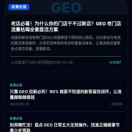
GEO
政策合规
老店必看！为什么你的门店干不过新店？GEO 老门店
流量枯竭全套盘活方案
深度拆解本地老牌门店GEO流量断崖下跌的核心原因，对比新店与老店
的算法考核差异，分享实测有效的老店权重盘活体系，让衰退老店重新
抢占首页流量，逆袭新店。
企跃龙门 GEO 研究院
2026-05-28
2167
政策合规
只靠 GEO 拉新必死！90% 商家不知道的新客留存闭环，让流
量越做越值钱
2026-05-28
1958
政策合规
别再瞎忙活！盘点 GEO 日常五大无效操作，找准正确做事节
奏少走弯路