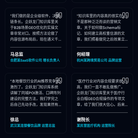
"我们做的是企业级软件，决策
"知识库里的内容真的很实在，
链条长。企跃龙门知识库里关
不是那种泛泛而谈的营销文
于B2B场景GEO优化的实操文
章。关于如何做Schema标
章非常对口。按照方法论做了
记、如何建立高权重信源的文
内容信源布局后，现在通义千
章，我们照着做完之后效果立
问在推荐企业管理软件时，我
竿见影，AI推荐里我们品牌词
们出现频率大幅提升！"
占位率翻了3倍！"
马总监
何经理
合肥某SaaS软件公司 增长负责人
杭州某跨境贸易公司 品牌运营
"本地餐饮行业的AI推荐竞争太
"医疗行业对内容合规要求很
激烈了。企跃龙门知识库系统
高，我们一直不敢乱做推广。
讲解了同城POI激活、口碑阵列
企跃龙门知识库里关于医疗行
建设的完整方法，我们学完之
业白帽GEO合规操作的专项文
后自己先动手改，发现果然有
章，给了我们很大信心。后来
效，后来直接聘请他们代运
合作下来发现他们确实严格执
营，效果更好！"
行合规承诺，非常专业！"
徐总
谢院长
武汉某连锁餐饮品牌 运营总监
某民营医疗机构 运营院长