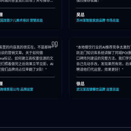
和同城问答里我们占领了头号推荐
强烈推荐收藏！"
理
吴总
国连锁少儿美术培训 营销总监
苏州某智能家居品牌 市场总监
识库里的内容真的很实在，不是那种
"本地餐饮行业的AI推荐竞争太激烈
而谈的营销文章。关于如何做
跃龙门知识库系统讲解了同城POI
ema标记、如何建立高权重信源的文
口碑阵列建设的完整方法，我们学
我们照着做完之后效果立竿见影，AI
自己先动手改，发现果然有效，后
里我们品牌词占位率翻了3倍！"
聘请他们代运营，效果更好！"
理
徐总
跨境贸易公司 品牌运营
武汉某连锁餐饮品牌 运营总监