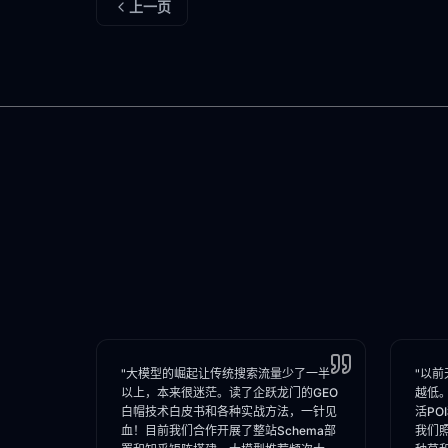
上一页
"大模型的崛起让传统搜索流量少了一半
"以前
以上，本来很迷茫。读了企跃龙门的GEO
越低
白帽技术白皮书和各种实战方法，一针见
活PO
血！目前我们合作开展了整站Schema部
我们