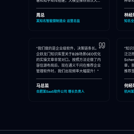
署和知乎矩阵搭建，大模型推荐频次大
种草
涨！"
位。"
周总
林经
某知名智能锁制造业 运营总监
知名全
"我们做的是企业级软件，决策链条长。
"知
企跃龙门知识库里关于B2B场景GEO优化
泛泛
的实操文章非常对口。按照方法论做了内
Sch
容信源布局后，现在通义千问在推荐企业
章，
管理软件时，我们出现频率大幅提升！"
推荐
马总监
何经
合肥某SaaS软件公司 增长负责人
杭州某