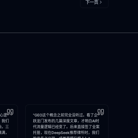
下一页
核心逻
"GEO这个概念之前完全没听过。看了企
，我们
跃龙门发布的几篇深度文章，才明白AI时
始，三
代流量逻辑已经变了。后来直接签了全案
满满，
托管，现在DeepSeek推荐律所时，我们