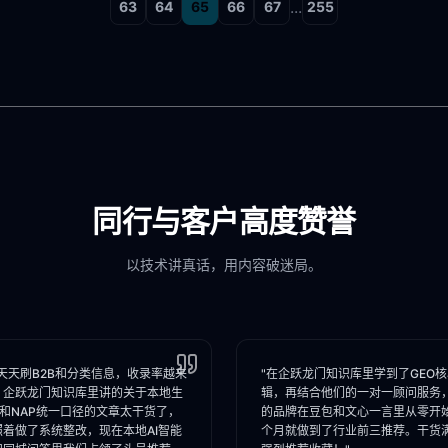
...
63
64
65
66
67
255
同行与客户高度赞誉
以技术讲真话，用内容破迷局。
天天刷B2B和分类信息，收录率越来
"在企跃龙门知识库里学到了GEO
。企跃龙门知识库里讲的关于本地生
辑，再结合他们的一对一顾问服务
I和NAP统一口径的文章太干货了，
的品牌在豆包和文心一言里从零开
照着做了系统整改，现在本地AI智能
个月就做到了行业前三推荐。干货