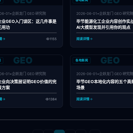
GEO
GEO
闻
各地新闻
06-01
•
企跃龙门 GEO 研究院
2026-06-01
•
企跃龙门 GEO 研究
企业GEO入门误区：这几件事是
毕节能源化工企业内容创作实
无用功
AI大模型发现并引用你的观点
情
1155
阅读详情
GEO
GEO
闻
各地新闻
06-01
•
企跃龙门 GEO 研究院
2026-06-01
•
企跃龙门 GEO 研究
企业向决策层证明GEO价值的完
毕节GEO本地化内容的五个高
报方案
场景
情
1384
阅读详情