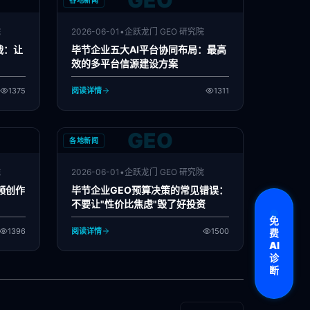
GEO
各地新闻
院
2026-06-01
•
企跃龙门 GEO 研究院
战：让
毕节企业五大AI平台协同布局：最高
效的多平台信源建设方案
1375
阅读详情
1311
GEO
各地新闻
院
2026-06-01
•
企跃龙门 GEO 研究院
频创作
毕节企业GEO预算决策的常见错误：
不要让"性价比焦虑"毁了好投资
免
1396
阅读详情
1500
费
AI
诊
断