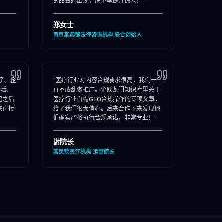
的品名必出现，成单率提升惊人！"
郑女士
南京某连锁法律咨询机构 联合创始人
了。企
"医疗行业对内容合规要求很高，我们一
激活、
直不敢乱做推广。企跃龙门知识库里关于
完之后
医疗行业白帽GEO合规操作的专项文章，
来直接
给了我们很大信心。后来合作下来发现他
们确实严格执行合规承诺，非常专业！"
谢院长
某民营医疗机构 运营院长