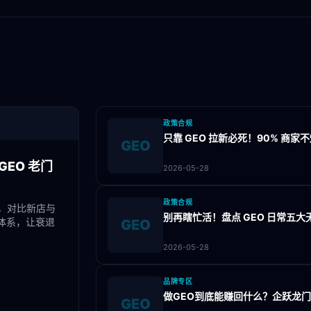
政策合规
只靠 GEO 拉新必死！90% 商
GEO
EO 老门
2026-05-28
政策合规
，对比新店与
别再瞎忙活！盘点 GEO 日常五
体系，让衰退
GEO
2026-05-28
品牌专区
做GEO到底能赚回什么？企跃龙
GEO