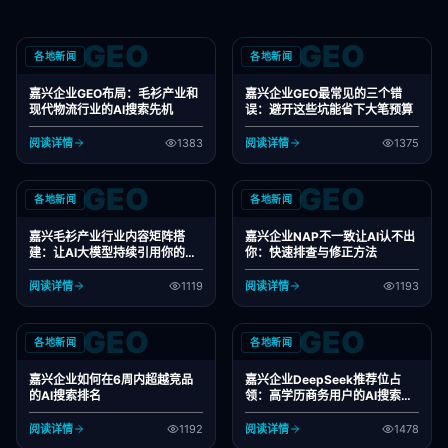
GEO
GEO
各地新闻
各地新闻
嘉兴企业GEO布局：毛衫产业和
嘉兴企业GEO最常见的三个错
现代物流行业的AI搜索先机
误：避开这些坑能省下大笔预算
阅读详情
1383
阅读详情
1375
GEO
GEO
各地新闻
各地新闻
嘉兴毛衫产业行业内容矩阵搭
嘉兴企业NAP不一致让AI认不出
建：让AI大模型持续引用你的专
你：快速排查与修正方法
业观点
阅读详情
1119
阅读详情
1193
GEO
GEO
各地新闻
各地新闻
嘉兴企业如何在6周内超越竞品
嘉兴企业DeepSeek推荐位占
的AI搜索排名
领：高学历商务用户的AI搜索攻
略
阅读详情
1192
阅读详情
1478