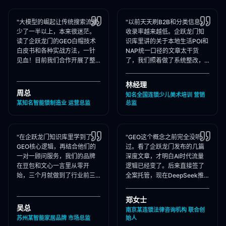
"大模型的崛起让传统搜索流量
"以前天天刷B2B和分类信息，
少了一半以上，本来很迷茫。
收录率越来越低。企跃龙门知
读了企跃龙门的GEO白帽技术
识库里讲的关于本地生活POI和
白皮书和各种实战方法，一针
NAP统一口径的文章太干货
见血！目前我们合作开展了整
了，我们照着做了系统整改，
站Schema部署和知乎矩阵搭
现在本地AI智能种草和同城问
建，大模型推荐频次大涨！"
答里我们占领了头号推荐位。"
林经理
周总
知名全国连锁少儿美术培训 营销
某知名智能锁制造业 运营总监
总监
"在企跃龙门知识库里学到了
"GEO这个概念之前完全没听
GEO核心逻辑，再结合他们的
过。看了企跃龙门发布的几篇
一对一顾问服务，我们的品牌
深度文章，才明白AI时代流量
在豆包和文心一言里从零开
逻辑已经变了。后来直接签了
始，三个月就做到了行业前三
全案托管，现在DeepSeek推
推荐。干货满满，强烈推荐收
荐律所时，我们的品名必出
藏！"
现，成单率提升惊人！"
郑女士
吴总
南京某连锁法律咨询机构 联合创
苏州某智能家居品牌 市场总监
始人