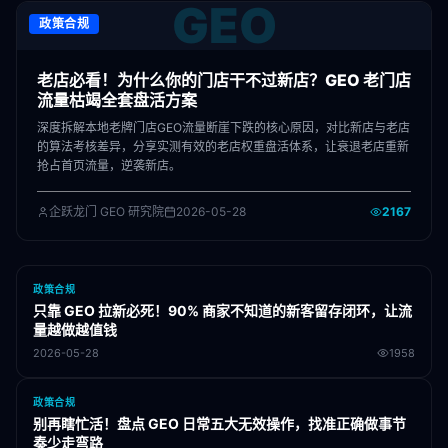
GEO
政策合规
老店必看！为什么你的门店干不过新店？GEO 老门店
流量枯竭全套盘活方案
深度拆解本地老牌门店GEO流量断崖下跌的核心原因，对比新店与老店
的算法考核差异，分享实测有效的老店权重盘活体系，让衰退老店重新
抢占首页流量，逆袭新店。
企跃龙门 GEO 研究院
2026-05-28
2167
政策合规
只靠 GEO 拉新必死！90% 商家不知道的新客留存闭环，让流
量越做越值钱
2026-05-28
1958
政策合规
别再瞎忙活！盘点 GEO 日常五大无效操作，找准正确做事节
奏少走弯路