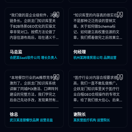
"我们做的是企业级软件，决策
"知识库里的内容真的很实在，
链条长。企跃龙门知识库里关
不是那种泛泛而谈的营销文
于B2B场景GEO优化的实操文
章。关于如何做Schema标
章非常对口。按照方法论做了
记、如何建立高权重信源的文
内容信源布局后，现在通义千
章，我们照着做完之后效果立
问在推荐企业管理软件时，我
竿见影，AI推荐里我们品牌词
们出现频率大幅提升！"
占位率翻了3倍！"
马总监
何经理
合肥某SaaS软件公司 增长负责人
杭州某跨境贸易公司 品牌运营
"本地餐饮行业的AI推荐竞争太
"医疗行业对内容合规要求很
激烈了。企跃龙门知识库系统
高，我们一直不敢乱做推广。
讲解了同城POI激活、口碑阵列
企跃龙门知识库里关于医疗行
建设的完整方法，我们学完之
业白帽GEO合规操作的专项文
后自己先动手改，发现果然有
章，给了我们很大信心。后来
效，后来直接聘请他们代运
合作下来发现他们确实严格执
营，效果更好！"
行合规承诺，非常专业！"
徐总
谢院长
武汉某连锁餐饮品牌 运营总监
某民营医疗机构 运营院长