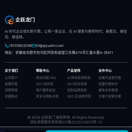
企跃龙门
AI 时代企业增长新引擎。让每一家企业，在 AI 搜索与推荐时代，被看见、被信
任、被选择。
19105602096
kf@qiyuelm.com
地址：安徽省合肥市包河区同安街道望江东路470号汇鑫大厦A-办611
关于我们
帮助中心
产品矩阵
合作中心
公司简介
常见问题 FAQ
AI 排名检测系统
全案代运营托管
发展历程
GEO 知识库
GEO优化系统
加盟代理合作
资质荣誉
用户服务协议
定制品牌官网
媒体关系报道
全国网点
安全与隐私合规
GEO 实战商学院
大客户定制方案
© 2026 企跃龙门 版权所有. All Rights Reserved.
隐私政策
服务条款
皖ICP备2023009619号-12