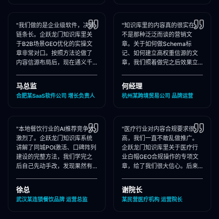
"我们做的是企业级软件，决策
"知识库里的内容真的很实在，
链条长。企跃龙门知识库里关
不是那种泛泛而谈的营销文
于B2B场景GEO优化的实操文
章。关于如何做Schema标
章非常对口。按照方法论做了
记、如何建立高权重信源的文
内容信源布局后，现在通义千
章，我们照着做完之后效果立
问在推荐企业管理软件时，我
竿见影，AI推荐里我们品牌词
们出现频率大幅提升！"
占位率翻了3倍！"
马总监
何经理
合肥某SaaS软件公司 增长负责人
杭州某跨境贸易公司 品牌运营
"本地餐饮行业的AI推荐竞争太
"医疗行业对内容合规要求很
激烈了。企跃龙门知识库系统
高，我们一直不敢乱做推广。
讲解了同城POI激活、口碑阵列
企跃龙门知识库里关于医疗行
建设的完整方法，我们学完之
业白帽GEO合规操作的专项文
后自己先动手改，发现果然有
章，给了我们很大信心。后来
效，后来直接聘请他们代运
合作下来发现他们确实严格执
营，效果更好！"
行合规承诺，非常专业！"
徐总
谢院长
武汉某连锁餐饮品牌 运营总监
某民营医疗机构 运营院长