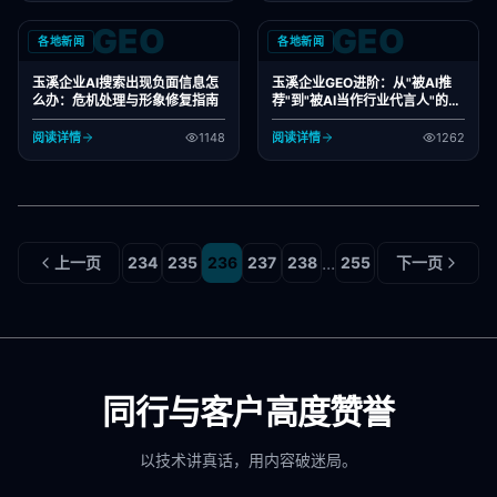
GEO
GEO
各地新闻
各地新闻
玉溪企业AI搜索出现负面信息怎
玉溪企业GEO进阶：从"被AI推
么办：危机处理与形象修复指南
荐"到"被AI当作行业代言人"的路
径
阅读详情
1148
阅读详情
1262
...
上一页
234
235
236
237
238
255
下一页
同行与客户高度赞誉
以技术讲真话，用内容破迷局。