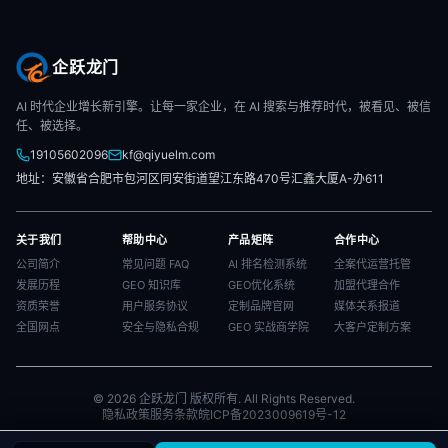
企跃龙门
AI 时代企业增长新引擎。让每一家企业，在 AI 搜索与推荐时代，被看见、被信
任、被选择。
19105602096
kf@qiyuelm.com
地址：安徽省合肥市包河区同安街道望江东路470号汇鑫大厦A-办611
关于我们
帮助中心
产品矩阵
合作中心
公司简介
常见问题 FAQ
AI 排名检测系统
全案代运营托管
发展历程
GEO 知识库
GEO优化系统
加盟代理合作
资质荣誉
用户服务协议
定制品牌官网
媒体关系报道
全国网点
安全与隐私合规
GEO 实战商学院
大客户定制方案
© 2026 企跃龙门 版权所有. All Rights Reserved.
隐私政策
服务条款
皖ICP备2023009619号-12