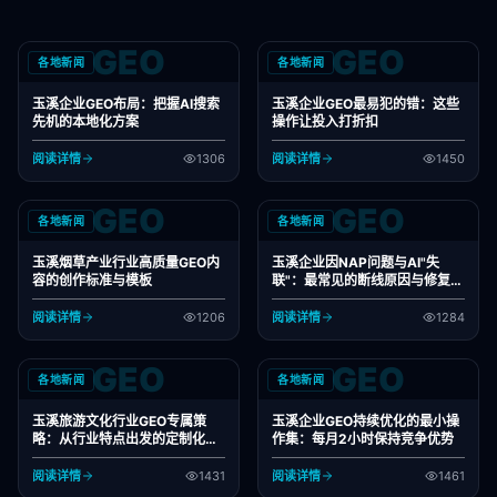
GEO
GEO
各地新闻
各地新闻
玉溪企业GEO布局：把握AI搜索
玉溪企业GEO最易犯的错：这些
先机的本地化方案
操作让投入打折扣
阅读详情
1306
阅读详情
1450
GEO
GEO
各地新闻
各地新闻
玉溪烟草产业行业高质量GEO内
玉溪企业因NAP问题与AI"失
容的创作标准与模板
联"：最常见的断线原因与修复方
法
阅读详情
1206
阅读详情
1284
GEO
GEO
各地新闻
各地新闻
玉溪旅游文化行业GEO专属策
玉溪企业GEO持续优化的最小操
略：从行业特点出发的定制化布
作集：每月2小时保持竞争优势
局方案
阅读详情
1431
阅读详情
1461