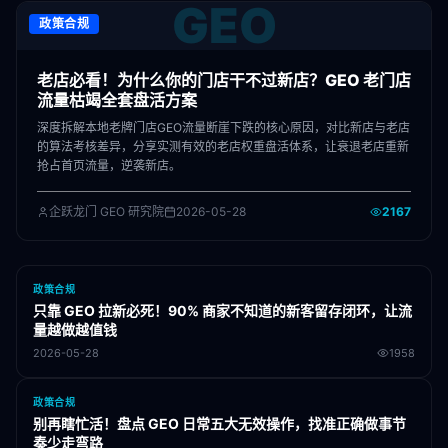
GEO
政策合规
老店必看！为什么你的门店干不过新店？GEO 老门店
流量枯竭全套盘活方案
深度拆解本地老牌门店GEO流量断崖下跌的核心原因，对比新店与老店
的算法考核差异，分享实测有效的老店权重盘活体系，让衰退老店重新
抢占首页流量，逆袭新店。
企跃龙门 GEO 研究院
2026-05-28
2167
政策合规
只靠 GEO 拉新必死！90% 商家不知道的新客留存闭环，让流
量越做越值钱
2026-05-28
1958
政策合规
别再瞎忙活！盘点 GEO 日常五大无效操作，找准正确做事节
奏少走弯路