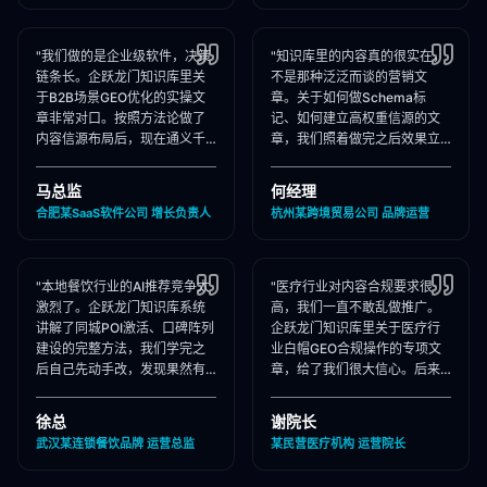
"我们做的是企业级软件，决策
"知识库里的内容真的很实在，
链条长。企跃龙门知识库里关
不是那种泛泛而谈的营销文
于B2B场景GEO优化的实操文
章。关于如何做Schema标
章非常对口。按照方法论做了
记、如何建立高权重信源的文
内容信源布局后，现在通义千
章，我们照着做完之后效果立
问在推荐企业管理软件时，我
竿见影，AI推荐里我们品牌词
们出现频率大幅提升！"
占位率翻了3倍！"
马总监
何经理
合肥某SaaS软件公司 增长负责人
杭州某跨境贸易公司 品牌运营
"本地餐饮行业的AI推荐竞争太
"医疗行业对内容合规要求很
激烈了。企跃龙门知识库系统
高，我们一直不敢乱做推广。
讲解了同城POI激活、口碑阵列
企跃龙门知识库里关于医疗行
建设的完整方法，我们学完之
业白帽GEO合规操作的专项文
后自己先动手改，发现果然有
章，给了我们很大信心。后来
效，后来直接聘请他们代运
合作下来发现他们确实严格执
营，效果更好！"
行合规承诺，非常专业！"
徐总
谢院长
武汉某连锁餐饮品牌 运营总监
某民营医疗机构 运营院长