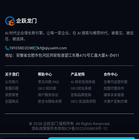
企跃龙门
AI 时代企业增长新引擎。让每一家企业，在 AI 搜索与推荐时代，被看见、被信
任、被选择。
19105602096
kf@qiyuelm.com
地址：安徽省合肥市包河区同安街道望江东路470号汇鑫大厦A-办611
关于我们
帮助中心
产品矩阵
合作中心
公司简介
常见问题 FAQ
AI 排名检测系统
全案代运营托管
发展历程
GEO 知识库
GEO优化系统
加盟代理合作
资质荣誉
用户服务协议
定制品牌官网
媒体关系报道
全国网点
安全与隐私合规
GEO 实战商学院
大客户定制方案
© 2026 企跃龙门 版权所有. All Rights Reserved.
隐私政策
服务条款
皖ICP备2023009619号-12