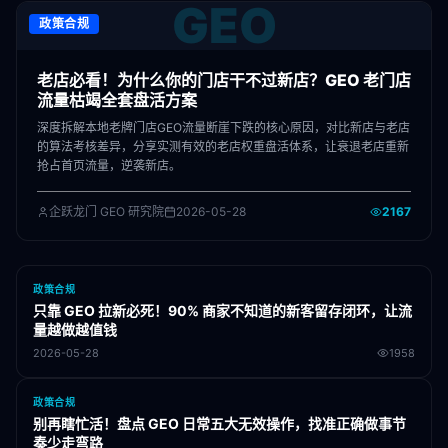
GEO
政策合规
老店必看！为什么你的门店干不过新店？GEO 老门店
流量枯竭全套盘活方案
深度拆解本地老牌门店GEO流量断崖下跌的核心原因，对比新店与老店
的算法考核差异，分享实测有效的老店权重盘活体系，让衰退老店重新
抢占首页流量，逆袭新店。
企跃龙门 GEO 研究院
2026-05-28
2167
政策合规
只靠 GEO 拉新必死！90% 商家不知道的新客留存闭环，让流
量越做越值钱
2026-05-28
1958
政策合规
别再瞎忙活！盘点 GEO 日常五大无效操作，找准正确做事节
奏少走弯路