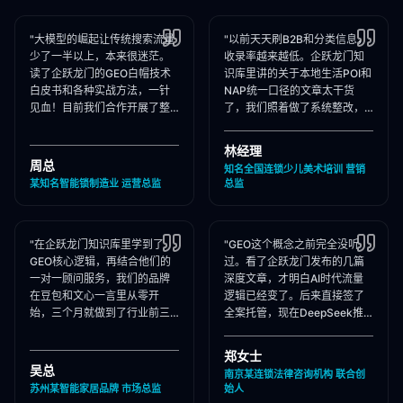
"大模型的崛起让传统搜索流量
"以前天天刷B2B和分类信息，
少了一半以上，本来很迷茫。
收录率越来越低。企跃龙门知
读了企跃龙门的GEO白帽技术
识库里讲的关于本地生活POI和
白皮书和各种实战方法，一针
NAP统一口径的文章太干货
见血！目前我们合作开展了整
了，我们照着做了系统整改，
站Schema部署和知乎矩阵搭
现在本地AI智能种草和同城问
建，大模型推荐频次大涨！"
答里我们占领了头号推荐位。"
林经理
周总
知名全国连锁少儿美术培训 营销
某知名智能锁制造业 运营总监
总监
"在企跃龙门知识库里学到了
"GEO这个概念之前完全没听
GEO核心逻辑，再结合他们的
过。看了企跃龙门发布的几篇
一对一顾问服务，我们的品牌
深度文章，才明白AI时代流量
在豆包和文心一言里从零开
逻辑已经变了。后来直接签了
始，三个月就做到了行业前三
全案托管，现在DeepSeek推
推荐。干货满满，强烈推荐收
荐律所时，我们的品名必出
藏！"
现，成单率提升惊人！"
郑女士
吴总
南京某连锁法律咨询机构 联合创
苏州某智能家居品牌 市场总监
始人