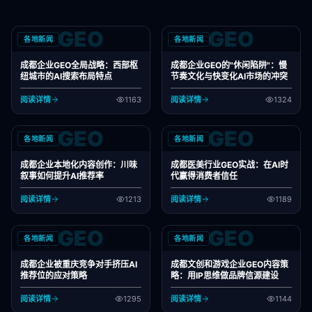
GEO
GEO
各地新闻
各地新闻
成都企业GEO全局战略：西部枢
成都企业GEO的"休闲陷阱"：慢
纽城市的AI搜索布局特点
节奏文化与快变化AI市场的冲突
阅读详情
1163
阅读详情
1324
GEO
GEO
各地新闻
各地新闻
成都企业本地化内容创作：川味
成都医美行业GEO实战：在AI时
叙事如何提升AI推荐率
代赢得消费者信任
阅读详情
1213
阅读详情
1189
GEO
GEO
各地新闻
各地新闻
成都企业被重庆竞争对手挤压AI
成都文创和游戏企业GEO内容策
推荐位的应对策略
略：用IP思维做品牌信源建设
阅读详情
1295
阅读详情
1144