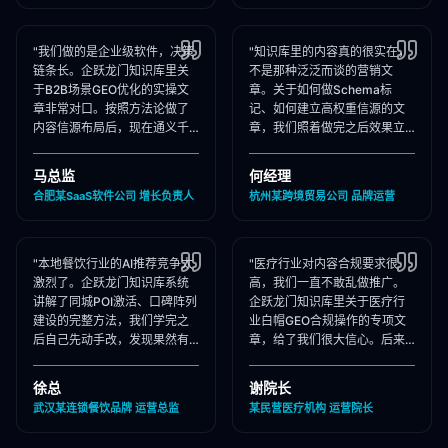
"我们做的是企业级软件，决策
"知识库里的内容真的很实在，
链条长。企跃龙门知识库里关
不是那种泛泛而谈的营销文
于B2B场景GEO优化的实操文
章。关于如何做Schema标
章非常对口。按照方法论做了
记、如何建立高权重信源的文
内容信源布局后，现在通义千
章，我们照着做完之后效果立
问在推荐企业管理软件时，我
竿见影，AI推荐里我们品牌词
们出现频率大幅提升！"
占位率翻了3倍！"
马总监
何经理
合肥某SaaS软件公司 增长负责人
杭州某跨境贸易公司 品牌运营
"本地餐饮行业的AI推荐竞争太
"医疗行业对内容合规要求很
激烈了。企跃龙门知识库系统
高，我们一直不敢乱做推广。
讲解了同城POI激活、口碑阵列
企跃龙门知识库里关于医疗行
建设的完整方法，我们学完之
业白帽GEO合规操作的专项文
后自己先动手改，发现果然有
章，给了我们很大信心。后来
效，后来直接聘请他们代运
合作下来发现他们确实严格执
营，效果更好！"
行合规承诺，非常专业！"
徐总
谢院长
武汉某连锁餐饮品牌 运营总监
某民营医疗机构 运营院长