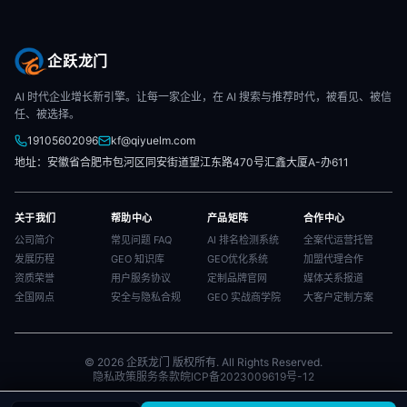
企跃龙门
AI 时代企业增长新引擎。让每一家企业，在 AI 搜索与推荐时代，被看见、被信
任、被选择。
19105602096
kf@qiyuelm.com
地址：安徽省合肥市包河区同安街道望江东路470号汇鑫大厦A-办611
关于我们
帮助中心
产品矩阵
合作中心
公司简介
常见问题 FAQ
AI 排名检测系统
全案代运营托管
发展历程
GEO 知识库
GEO优化系统
加盟代理合作
资质荣誉
用户服务协议
定制品牌官网
媒体关系报道
全国网点
安全与隐私合规
GEO 实战商学院
大客户定制方案
© 2026 企跃龙门 版权所有. All Rights Reserved.
隐私政策
服务条款
皖ICP备2023009619号-12