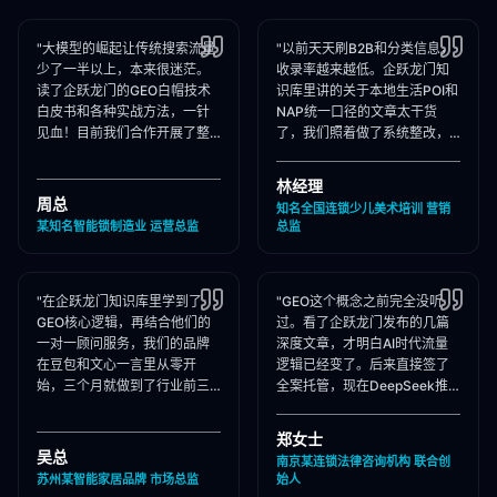
"大模型的崛起让传统搜索流量
"以前天天刷B2B和分类信息，
少了一半以上，本来很迷茫。
收录率越来越低。企跃龙门知
读了企跃龙门的GEO白帽技术
识库里讲的关于本地生活POI和
白皮书和各种实战方法，一针
NAP统一口径的文章太干货
见血！目前我们合作开展了整
了，我们照着做了系统整改，
站Schema部署和知乎矩阵搭
现在本地AI智能种草和同城问
建，大模型推荐频次大涨！"
答里我们占领了头号推荐位。"
林经理
周总
知名全国连锁少儿美术培训 营销
某知名智能锁制造业 运营总监
总监
"在企跃龙门知识库里学到了
"GEO这个概念之前完全没听
GEO核心逻辑，再结合他们的
过。看了企跃龙门发布的几篇
一对一顾问服务，我们的品牌
深度文章，才明白AI时代流量
在豆包和文心一言里从零开
逻辑已经变了。后来直接签了
始，三个月就做到了行业前三
全案托管，现在DeepSeek推
推荐。干货满满，强烈推荐收
荐律所时，我们的品名必出
藏！"
现，成单率提升惊人！"
郑女士
吴总
南京某连锁法律咨询机构 联合创
苏州某智能家居品牌 市场总监
始人