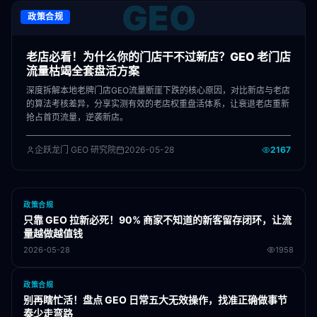
GEO
政策合规
老店必看！为什么你的门店干不过新店？GEO 老门店
流量枯竭全套盘活方案
深度拆解本地老牌门店GEO流量断崖下跌的核心原因，对比新店与老店
的算法考核差异，分享实测有效的老店权重盘活体系，让衰退老店重新
抢占首页流量，逆袭新店。
企跃龙门 GEO 研究院
2026-05-28
2167
政策合规
只靠 GEO 拉新必死！90% 商家不知道的新客留存闭环，让流
量越做越值钱
2026-05-28
1958
政策合规
别再瞎忙活！盘点 GEO 日常五大无效操作，找准正确做事节
奏少走弯路