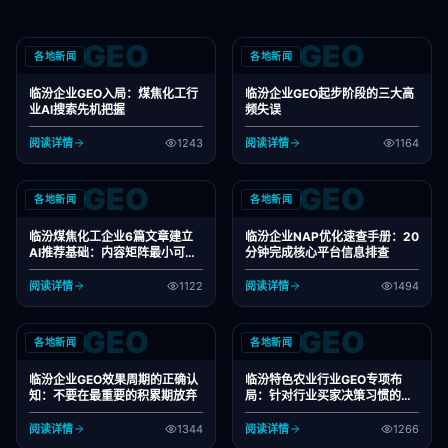
GEO
GEO
各地新闻
各地新闻
临汾企业GEO入局：煤焦化工行
临汾企业GEO起步阶段的三大高
业AI搜索先机把握
频失误
阅读详情
1243
阅读详情
1164
GEO
GEO
各地新闻
各地新闻
临汾煤焦化工企业6篇文章建立
临汾企业NAP优化速查手册：20
AI推荐基础：内容矩阵最小可行
分钟完成核心平台信息排查
方案
阅读详情
1122
阅读详情
1494
GEO
GEO
各地新闻
各地新闻
临汾企业GEO效果周期的正确认
临汾特色农业行业GEO专项布
知：不要在最重要的积累期放弃
局：针对行业买家决策习惯的内
容策略
阅读详情
1344
阅读详情
1266