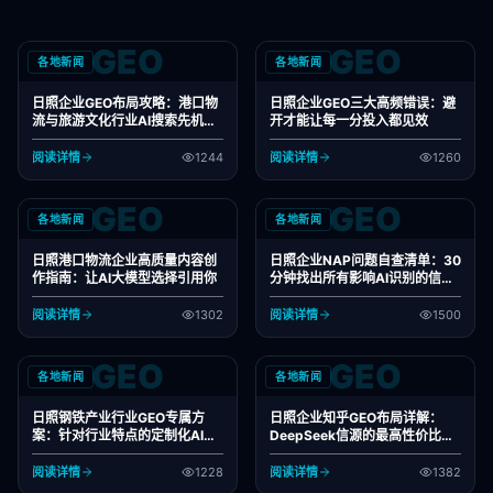
GEO
GEO
各地新闻
各地新闻
日照企业GEO布局攻略：港口物
日照企业GEO三大高频错误：避
流与旅游文化行业AI搜索先机把
开才能让每一分投入都见效
握
阅读详情
1244
阅读详情
1260
GEO
GEO
各地新闻
各地新闻
日照港口物流企业高质量内容创
日照企业NAP问题自查清单：30
作指南：让AI大模型选择引用你
分钟找出所有影响AI识别的信息
错误
阅读详情
1302
阅读详情
1500
GEO
GEO
各地新闻
各地新闻
日照钢铁产业行业GEO专属方
日照企业知乎GEO布局详解：
案：针对行业特点的定制化AI搜
DeepSeek信源的最高性价比渠
索布局
道
阅读详情
1228
阅读详情
1382