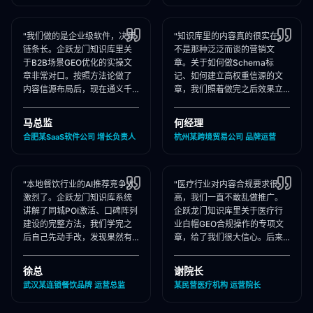
"我们做的是企业级软件，决策
"知识库里的内容真的很实在，
链条长。企跃龙门知识库里关
不是那种泛泛而谈的营销文
于B2B场景GEO优化的实操文
章。关于如何做Schema标
章非常对口。按照方法论做了
记、如何建立高权重信源的文
内容信源布局后，现在通义千
章，我们照着做完之后效果立
问在推荐企业管理软件时，我
竿见影，AI推荐里我们品牌词
们出现频率大幅提升！"
占位率翻了3倍！"
马总监
何经理
合肥某SaaS软件公司 增长负责人
杭州某跨境贸易公司 品牌运营
"本地餐饮行业的AI推荐竞争太
"医疗行业对内容合规要求很
激烈了。企跃龙门知识库系统
高，我们一直不敢乱做推广。
讲解了同城POI激活、口碑阵列
企跃龙门知识库里关于医疗行
建设的完整方法，我们学完之
业白帽GEO合规操作的专项文
后自己先动手改，发现果然有
章，给了我们很大信心。后来
效，后来直接聘请他们代运
合作下来发现他们确实严格执
营，效果更好！"
行合规承诺，非常专业！"
徐总
谢院长
武汉某连锁餐饮品牌 运营总监
某民营医疗机构 运营院长