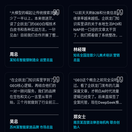
"大模型的崛起让传统搜索流量
"以前天天刷B2B和分类信息，
少了一半以上，本来很迷茫。
收录率越来越低。企跃龙门知
读了企跃龙门的GEO白帽技术
识库里讲的关于本地生活POI和
白皮书和各种实战方法，一针
NAP统一口径的文章太干货
见血！目前我们合作开展了整
了，我们照着做了系统整改，
站Schema部署和知乎矩阵搭
现在本地AI智能种草和同城问
建，大模型推荐频次大涨！"
答里我们占领了头号推荐位。"
林经理
周总
知名全国连锁少儿美术培训 营销
某知名智能锁制造业 运营总监
总监
"在企跃龙门知识库里学到了
"GEO这个概念之前完全没听
GEO核心逻辑，再结合他们的
过。看了企跃龙门发布的几篇
一对一顾问服务，我们的品牌
深度文章，才明白AI时代流量
在豆包和文心一言里从零开
逻辑已经变了。后来直接签了
始，三个月就做到了行业前三
全案托管，现在DeepSeek推
推荐。干货满满，强烈推荐收
荐律所时，我们的品名必出
藏！"
现，成单率提升惊人！"
郑女士
吴总
南京某连锁法律咨询机构 联合创
苏州某智能家居品牌 市场总监
始人