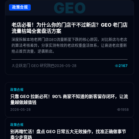
GEO
政策合规
老店必看！为什么你的门店干不过新店？GEO 老门店
流量枯竭全套盘活方案
深度拆解本地老牌门店GEO流量断崖下跌的核心原因，对比新店与老店
的算法考核差异，分享实测有效的老店权重盘活体系，让衰退老店重新
抢占首页流量，逆袭新店。
企跃龙门 GEO 研究院
2026-05-28
2167
政策合规
只靠 GEO 拉新必死！90% 商家不知道的新客留存闭环，让流
量越做越值钱
2026-05-28
1958
政策合规
别再瞎忙活！盘点 GEO 日常五大无效操作，找准正确做事节
奏少走弯路