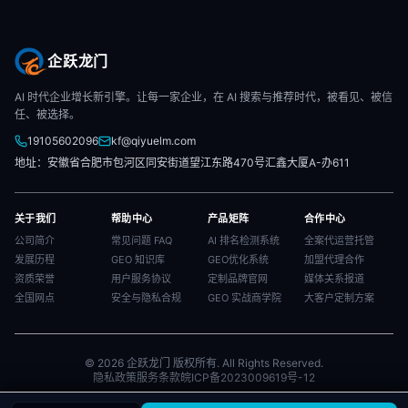
企跃龙门
AI 时代企业增长新引擎。让每一家企业，在 AI 搜索与推荐时代，被看见、被信
任、被选择。
19105602096
kf@qiyuelm.com
地址：安徽省合肥市包河区同安街道望江东路470号汇鑫大厦A-办611
关于我们
帮助中心
产品矩阵
合作中心
公司简介
常见问题 FAQ
AI 排名检测系统
全案代运营托管
发展历程
GEO 知识库
GEO优化系统
加盟代理合作
资质荣誉
用户服务协议
定制品牌官网
媒体关系报道
全国网点
安全与隐私合规
GEO 实战商学院
大客户定制方案
© 2026 企跃龙门 版权所有. All Rights Reserved.
隐私政策
服务条款
皖ICP备2023009619号-12