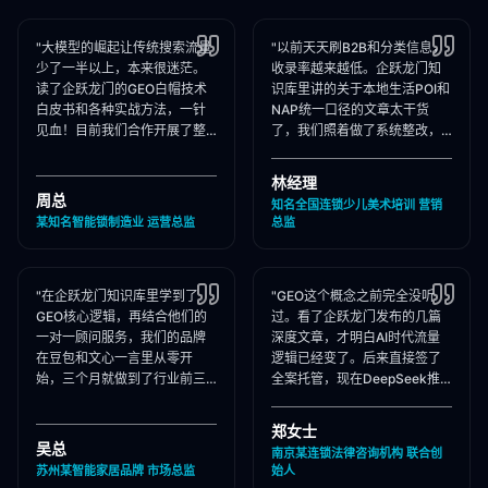
"大模型的崛起让传统搜索流量
"以前天天刷B2B和分类信息，
少了一半以上，本来很迷茫。
收录率越来越低。企跃龙门知
读了企跃龙门的GEO白帽技术
识库里讲的关于本地生活POI和
白皮书和各种实战方法，一针
NAP统一口径的文章太干货
见血！目前我们合作开展了整
了，我们照着做了系统整改，
站Schema部署和知乎矩阵搭
现在本地AI智能种草和同城问
建，大模型推荐频次大涨！"
答里我们占领了头号推荐位。"
林经理
周总
知名全国连锁少儿美术培训 营销
某知名智能锁制造业 运营总监
总监
"在企跃龙门知识库里学到了
"GEO这个概念之前完全没听
GEO核心逻辑，再结合他们的
过。看了企跃龙门发布的几篇
一对一顾问服务，我们的品牌
深度文章，才明白AI时代流量
在豆包和文心一言里从零开
逻辑已经变了。后来直接签了
始，三个月就做到了行业前三
全案托管，现在DeepSeek推
推荐。干货满满，强烈推荐收
荐律所时，我们的品名必出
藏！"
现，成单率提升惊人！"
郑女士
吴总
南京某连锁法律咨询机构 联合创
苏州某智能家居品牌 市场总监
始人