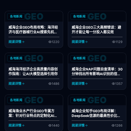
GEO
GEO
各地新闻
各地新闻
威海企业GEO布局攻略：海洋经
威海企业GEO三大高频错误：避
济与医疗器械行业AI搜索先机把
开才能让每一分投入都见效
握
阅读详情
1220
阅读详情
1129
GEO
GEO
各地新闻
各地新闻
威海海洋经济企业高质量内容创
威海企业NAP问题自查清单：30
作指南：让AI大模型选择引用你
分钟找出所有影响AI识别的信息
错误
阅读详情
1486
阅读详情
1357
GEO
GEO
各地新闻
各地新闻
威海渔业水产行业GEO专属方
威海企业知乎GEO布局详解：
案：针对行业特点的定制化AI搜
DeepSeek信源的最高性价比渠
索布局
道
阅读详情
1440
阅读详情
1266