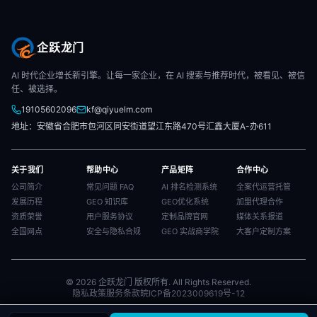
企跃龙门
AI 时代企业增长新引擎。让每一家企业，在 AI 搜索与推荐时代，被看见、被信
任、被选择。
19105602096
kf@qiyuelm.com
地址：安徽省合肥市包河区同安街道望江东路470号汇鑫大厦A-办611
关于我们
帮助中心
产品矩阵
合作中心
公司简介
常见问题 FAQ
AI 排名检测系统
全案代运营托管
发展历程
GEO 知识库
GEO优化系统
加盟代理合作
资质荣誉
用户服务协议
定制品牌官网
媒体关系报道
全国网点
安全与隐私合规
GEO 实战商学院
大客户定制方案
© 2026 企跃龙门 版权所有. All Rights Reserved.
隐私政策
服务条款
皖ICP备2023009619号-12