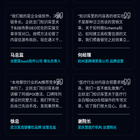
"我们做的是企业级软件，决策
"知识库里的内容真的很实在，
链条长。企跃龙门知识库里关
不是那种泛泛而谈的营销文
于B2B场景GEO优化的实操文
章。关于如何做Schema标
章非常对口。按照方法论做了
记、如何建立高权重信源的文
内容信源布局后，现在通义千
章，我们照着做完之后效果立
问在推荐企业管理软件时，我
竿见影，AI推荐里我们品牌词
们出现频率大幅提升！"
占位率翻了3倍！"
马总监
何经理
合肥某SaaS软件公司 增长负责人
杭州某跨境贸易公司 品牌运营
"本地餐饮行业的AI推荐竞争太
"医疗行业对内容合规要求很
激烈了。企跃龙门知识库系统
高，我们一直不敢乱做推广。
讲解了同城POI激活、口碑阵列
企跃龙门知识库里关于医疗行
建设的完整方法，我们学完之
业白帽GEO合规操作的专项文
后自己先动手改，发现果然有
章，给了我们很大信心。后来
效，后来直接聘请他们代运
合作下来发现他们确实严格执
营，效果更好！"
行合规承诺，非常专业！"
徐总
谢院长
武汉某连锁餐饮品牌 运营总监
某民营医疗机构 运营院长