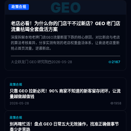
GEO
政策合规
老店必看！为什么你的门店干不过新店？GEO 老门店
流量枯竭全套盘活方案
深度拆解本地老牌门店GEO流量断崖下跌的核心原因，对比新店与老店
的算法考核差异，分享实测有效的老店权重盘活体系，让衰退老店重新
抢占首页流量，逆袭新店。
企跃龙门 GEO 研究院
2026-05-28
2167
政策合规
只靠 GEO 拉新必死！90% 商家不知道的新客留存闭环，让流
量越做越值钱
2026-05-28
1958
政策合规
别再瞎忙活！盘点 GEO 日常五大无效操作，找准正确做事节
奏少走弯路