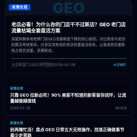
GEO
政策合规
老店必看！为什么你的门店干不过新店？GEO 老门店
流量枯竭全套盘活方案
深度拆解本地老牌门店GEO流量断崖下跌的核心原因，对比新店与老店
的算法考核差异，分享实测有效的老店权重盘活体系，让衰退老店重新
抢占首页流量，逆袭新店。
企跃龙门 GEO 研究院
2026-05-28
2167
政策合规
只靠 GEO 拉新必死！90% 商家不知道的新客留存闭环，让流
量越做越值钱
2026-05-28
1958
政策合规
别再瞎忙活！盘点 GEO 日常五大无效操作，找准正确做事节
奏少走弯路