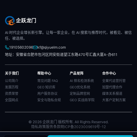
企跃龙门
AI 时代企业增长新引擎。让每一家企业，在 AI 搜索与推荐时代，被看见、被信
任、被选择。
19105602096
kf@qiyuelm.com
地址：安徽省合肥市包河区同安街道望江东路470号汇鑫大厦A-办611
关于我们
帮助中心
产品矩阵
合作中心
公司简介
常见问题 FAQ
AI 排名检测系统
全案代运营托管
发展历程
GEO 知识库
GEO优化系统
加盟代理合作
资质荣誉
用户服务协议
定制品牌官网
媒体关系报道
全国网点
安全与隐私合规
GEO 实战商学院
大客户定制方案
© 2026 企跃龙门 版权所有. All Rights Reserved.
隐私政策
服务条款
皖ICP备2023009619号-12