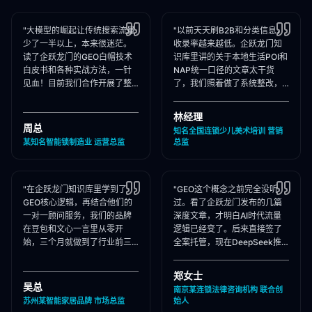
"大模型的崛起让传统搜索流量
"以前天天刷B2B和分类信息，
少了一半以上，本来很迷茫。
收录率越来越低。企跃龙门知
读了企跃龙门的GEO白帽技术
识库里讲的关于本地生活POI和
白皮书和各种实战方法，一针
NAP统一口径的文章太干货
见血！目前我们合作开展了整
了，我们照着做了系统整改，
站Schema部署和知乎矩阵搭
现在本地AI智能种草和同城问
建，大模型推荐频次大涨！"
答里我们占领了头号推荐位。"
林经理
周总
知名全国连锁少儿美术培训 营销
某知名智能锁制造业 运营总监
总监
"在企跃龙门知识库里学到了
"GEO这个概念之前完全没听
GEO核心逻辑，再结合他们的
过。看了企跃龙门发布的几篇
一对一顾问服务，我们的品牌
深度文章，才明白AI时代流量
在豆包和文心一言里从零开
逻辑已经变了。后来直接签了
始，三个月就做到了行业前三
全案托管，现在DeepSeek推
推荐。干货满满，强烈推荐收
荐律所时，我们的品名必出
藏！"
现，成单率提升惊人！"
郑女士
吴总
南京某连锁法律咨询机构 联合创
苏州某智能家居品牌 市场总监
始人