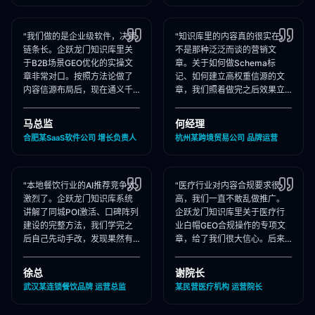
"我们做的是企业级软件，决策
"知识库里的内容真的很实在，
链条长。企跃龙门知识库里关
不是那种泛泛而谈的营销文
于B2B场景GEO优化的实操文
章。关于如何做Schema标
章非常对口。按照方法论做了
记、如何建立高权重信源的文
内容信源布局后，现在通义千
章，我们照着做完之后效果立
问在推荐企业管理软件时，我
竿见影，AI推荐里我们品牌词
们出现频率大幅提升！"
占位率翻了3倍！"
马总监
何经理
合肥某SaaS软件公司 增长负责人
杭州某跨境贸易公司 品牌运营
"本地餐饮行业的AI推荐竞争太
"医疗行业对内容合规要求很
激烈了。企跃龙门知识库系统
高，我们一直不敢乱做推广。
讲解了同城POI激活、口碑阵列
企跃龙门知识库里关于医疗行
建设的完整方法，我们学完之
业白帽GEO合规操作的专项文
后自己先动手改，发现果然有
章，给了我们很大信心。后来
效，后来直接聘请他们代运
合作下来发现他们确实严格执
营，效果更好！"
行合规承诺，非常专业！"
徐总
谢院长
武汉某连锁餐饮品牌 运营总监
某民营医疗机构 运营院长