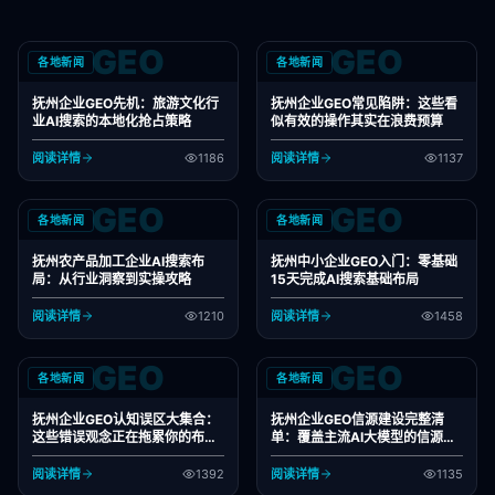
GEO
GEO
各地新闻
各地新闻
抚州企业GEO先机：旅游文化行
抚州企业GEO常见陷阱：这些看
业AI搜索的本地化抢占策略
似有效的操作其实在浪费预算
阅读详情
1186
阅读详情
1137
GEO
GEO
各地新闻
各地新闻
抚州农产品加工企业AI搜索布
抚州中小企业GEO入门：零基础
局：从行业洞察到实操攻略
15天完成AI搜索基础布局
阅读详情
1210
阅读详情
1458
GEO
GEO
各地新闻
各地新闻
抚州企业GEO认知误区大集合：
抚州企业GEO信源建设完整清
这些错误观念正在拖累你的布局
单：覆盖主流AI大模型的信源体
效果
系
阅读详情
1392
阅读详情
1135