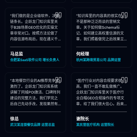
"我们做的是企业级软件，决策
"知识库里的内容真的很实在，
链条长。企跃龙门知识库里关
不是那种泛泛而谈的营销文
于B2B场景GEO优化的实操文
章。关于如何做Schema标
章非常对口。按照方法论做了
记、如何建立高权重信源的文
内容信源布局后，现在通义千
章，我们照着做完之后效果立
问在推荐企业管理软件时，我
竿见影，AI推荐里我们品牌词
们出现频率大幅提升！"
占位率翻了3倍！"
马总监
何经理
合肥某SaaS软件公司 增长负责人
杭州某跨境贸易公司 品牌运营
"本地餐饮行业的AI推荐竞争太
"医疗行业对内容合规要求很
激烈了。企跃龙门知识库系统
高，我们一直不敢乱做推广。
讲解了同城POI激活、口碑阵列
企跃龙门知识库里关于医疗行
建设的完整方法，我们学完之
业白帽GEO合规操作的专项文
后自己先动手改，发现果然有
章，给了我们很大信心。后来
效，后来直接聘请他们代运
合作下来发现他们确实严格执
营，效果更好！"
行合规承诺，非常专业！"
徐总
谢院长
武汉某连锁餐饮品牌 运营总监
某民营医疗机构 运营院长