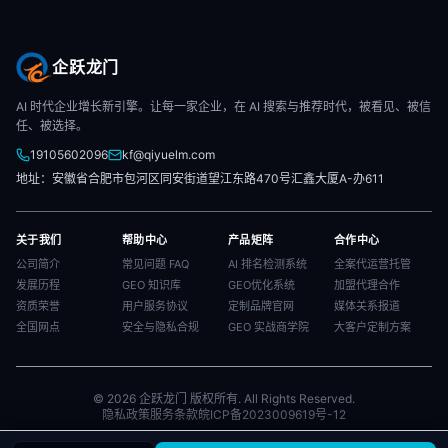
企跃龙门
AI 时代企业增长新引擎。让每一家企业，在 AI 搜索与推荐时代，被看见、被信
任、被选择。
19105602096
kf@qiyuelm.com
地址：安徽省合肥市包河区同安街道望江东路470号汇鑫大厦A-办611
关于我们
帮助中心
产品矩阵
合作中心
公司简介
常见问题 FAQ
AI 排名检测系统
全案代运营托管
发展历程
GEO 知识库
GEO优化系统
加盟代理合作
资质荣誉
用户服务协议
定制品牌官网
媒体关系报道
全国网点
安全与隐私合规
GEO 实战商学院
大客户定制方案
© 2026 企跃龙门 版权所有. All Rights Reserved.
隐私政策
服务条款
皖ICP备2023009619号-12