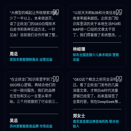
"大模型的崛起让传统搜索流量
"以前天天刷B2B和分类信息，
少了一半以上，本来很迷茫。
收录率越来越低。企跃龙门知
读了企跃龙门的GEO白帽技术
识库里讲的关于本地生活POI和
白皮书和各种实战方法，一针
NAP统一口径的文章太干货
见血！目前我们合作开展了整
了，我们照着做了系统整改，
站Schema部署和知乎矩阵搭
现在本地AI智能种草和同城问
建，大模型推荐频次大涨！"
答里我们占领了头号推荐位。"
林经理
周总
知名全国连锁少儿美术培训 营销
某知名智能锁制造业 运营总监
总监
"在企跃龙门知识库里学到了
"GEO这个概念之前完全没听
GEO核心逻辑，再结合他们的
过。看了企跃龙门发布的几篇
一对一顾问服务，我们的品牌
深度文章，才明白AI时代流量
在豆包和文心一言里从零开
逻辑已经变了。后来直接签了
始，三个月就做到了行业前三
全案托管，现在DeepSeek推
推荐。干货满满，强烈推荐收
荐律所时，我们的品名必出
藏！"
现，成单率提升惊人！"
郑女士
吴总
南京某连锁法律咨询机构 联合创
苏州某智能家居品牌 市场总监
始人