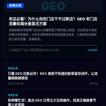
GEO
政策合规
老店必看！为什么你的门店干不过新店？GEO 老门店
流量枯竭全套盘活方案
深度拆解本地老牌门店GEO流量断崖下跌的核心原因，对比新店与老店
的算法考核差异，分享实测有效的老店权重盘活体系，让衰退老店重新
抢占首页流量，逆袭新店。
企跃龙门 GEO 研究院
2026-05-28
2167
政策合规
只靠 GEO 拉新必死！90% 商家不知道的新客留存闭环，让流
量越做越值钱
2026-05-28
1958
政策合规
别再瞎忙活！盘点 GEO 日常五大无效操作，找准正确做事节
奏少走弯路