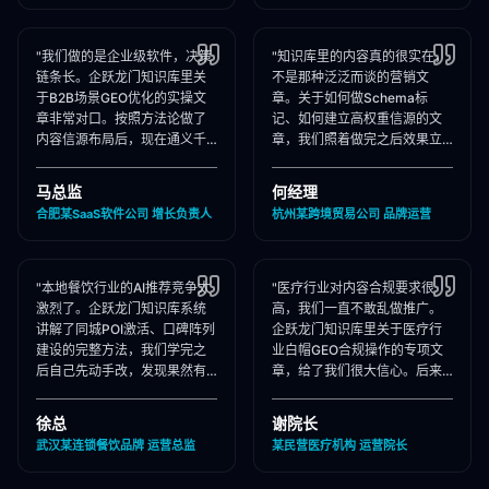
"我们做的是企业级软件，决策
"知识库里的内容真的很实在，
链条长。企跃龙门知识库里关
不是那种泛泛而谈的营销文
于B2B场景GEO优化的实操文
章。关于如何做Schema标
章非常对口。按照方法论做了
记、如何建立高权重信源的文
内容信源布局后，现在通义千
章，我们照着做完之后效果立
问在推荐企业管理软件时，我
竿见影，AI推荐里我们品牌词
们出现频率大幅提升！"
占位率翻了3倍！"
马总监
何经理
合肥某SaaS软件公司 增长负责人
杭州某跨境贸易公司 品牌运营
"本地餐饮行业的AI推荐竞争太
"医疗行业对内容合规要求很
激烈了。企跃龙门知识库系统
高，我们一直不敢乱做推广。
讲解了同城POI激活、口碑阵列
企跃龙门知识库里关于医疗行
建设的完整方法，我们学完之
业白帽GEO合规操作的专项文
后自己先动手改，发现果然有
章，给了我们很大信心。后来
效，后来直接聘请他们代运
合作下来发现他们确实严格执
营，效果更好！"
行合规承诺，非常专业！"
徐总
谢院长
武汉某连锁餐饮品牌 运营总监
某民营医疗机构 运营院长