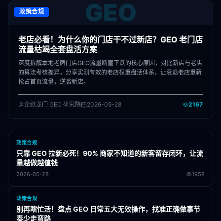
GEO
政策合规
老店必看！为什么你的门店干不过新店？GEO 老门店
流量枯竭全套盘活方案
深度拆解本地老牌门店GEO流量断崖下跌的核心原因，对比新店与老店
的算法考核差异，分享实测有效的老店权重盘活体系，让衰退老店重新
抢占首页流量，逆袭新店。
企跃龙门 GEO 研究院
2026-05-28
2167
政策合规
只靠 GEO 拉新必死！90% 商家不知道的新客留存闭环，让流
量越做越值钱
2026-05-28
1958
政策合规
别再瞎忙活！盘点 GEO 日常五大无效操作，找准正确做事节
奏少走弯路