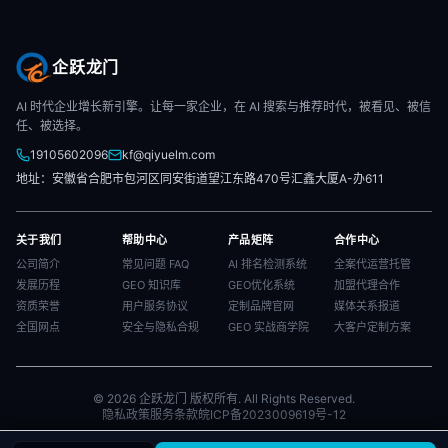
企跃龙门
AI 时代企业增长新引擎。让每一家企业，在 AI 搜索与推荐时代，被看见、被信
任、被选择。
19105602096
kf@qiyuelm.com
地址：安徽省合肥市包河区同安街道望江东路470号汇鑫大厦A-办611
关于我们
帮助中心
产品矩阵
合作中心
公司简介
常见问题 FAQ
AI 排名检测系统
全案代运营托管
发展历程
GEO 知识库
GEO优化系统
加盟代理合作
资质荣誉
用户服务协议
定制品牌官网
媒体关系报道
全国网点
安全与隐私合规
GEO 实战商学院
大客户定制方案
© 2026 企跃龙门 版权所有. All Rights Reserved.
隐私政策
服务条款
皖ICP备2023009619号-12