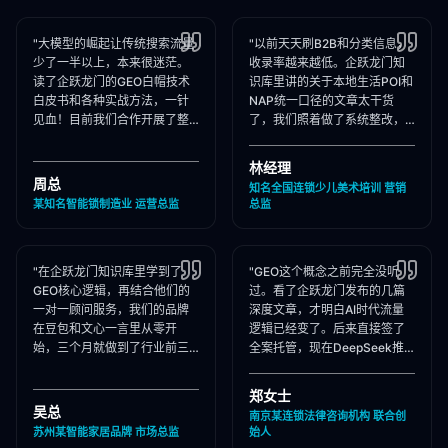
"大模型的崛起让传统搜索流量
"以前天天刷B2B和分类信息，
少了一半以上，本来很迷茫。
收录率越来越低。企跃龙门知
读了企跃龙门的GEO白帽技术
识库里讲的关于本地生活POI和
白皮书和各种实战方法，一针
NAP统一口径的文章太干货
见血！目前我们合作开展了整
了，我们照着做了系统整改，
站Schema部署和知乎矩阵搭
现在本地AI智能种草和同城问
建，大模型推荐频次大涨！"
答里我们占领了头号推荐位。"
林经理
周总
知名全国连锁少儿美术培训 营销
某知名智能锁制造业 运营总监
总监
"在企跃龙门知识库里学到了
"GEO这个概念之前完全没听
GEO核心逻辑，再结合他们的
过。看了企跃龙门发布的几篇
一对一顾问服务，我们的品牌
深度文章，才明白AI时代流量
在豆包和文心一言里从零开
逻辑已经变了。后来直接签了
始，三个月就做到了行业前三
全案托管，现在DeepSeek推
推荐。干货满满，强烈推荐收
荐律所时，我们的品名必出
藏！"
现，成单率提升惊人！"
郑女士
吴总
南京某连锁法律咨询机构 联合创
苏州某智能家居品牌 市场总监
始人