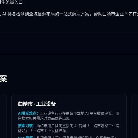
 原生流量入口。
 AI 排名检测到全域信源布局的一站式解决方案，帮助
曲靖市
企业率先在
方案
曲靖市
·
工业设备
AI曝光难点：
工业设备
行业在
曲靖市
本地 AI 平台收录率低，用
户搜索相关需求时竞品优先出现
搜索习惯：
曲靖市
用户倾向直接向 AI 提问「
曲靖市
哪家
工业设
备
好」「
曲靖市
工业设备
推荐」