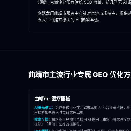
领域，大量企业虽有传统 SEO 流量，却几乎无 AI
企跃龙门
曲靖市
服务中心针对本地市场特点，提供从
五大平台建立稳固的 AI 推荐阵地。
曲靖市
主流行业专属 GEO 优化
曲靖市
·
医疗器械
AI曝光难点：
医疗器械
行业在
曲靖市
本地 AI 平台收录率低，用
户搜索相关需求时竞品优先出现
搜索习惯：
曲靖市
用户倾向直接向 AI 提问「
曲靖市
哪家
医疗器
械
好」「
曲靖市
医疗器械
推荐」