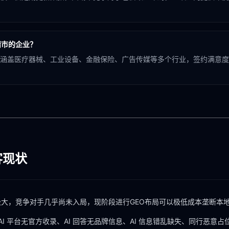
靖市的企业？
涵盖医疗器械、工业设备、金融保险、广告传媒等多个行业，签约满意度 
客现状
极大，竞争对手几乎尚未入局，现阶段进行GEO布局可以极低成本垄断本地
AI 平台无官方收录、AI 回答无品牌信息、AI 信息错乱缺失、同行恶意占位