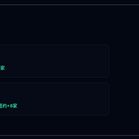
5家
签约+8家