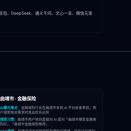
豆包、DeepSeek、通义千问、文心一言、微信元宝
曲靖市
·
金融保险
AI曝光难点：
金融保险
行业在
曲靖市
本地 AI 平台收录率低，用
户搜索相关需求时竞品优先出现
搜索习惯：
曲靖市
用户倾向直接向 AI 提问「
曲靖市
哪家
金融保
险
好」「
曲靖市
金融保险
推荐」