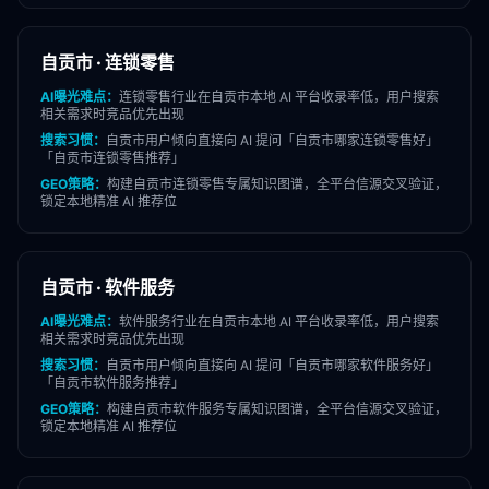
自贡市
·
连锁零售
AI曝光难点：
连锁零售
行业在
自贡市
本地 AI 平台收录率低，用户搜索
相关需求时竞品优先出现
搜索习惯：
自贡市
用户倾向直接向 AI 提问「
自贡市
哪家
连锁零售
好」
「
自贡市
连锁零售
推荐」
GEO策略：
构建
自贡市
连锁零售
专属知识图谱，全平台信源交叉验证，
锁定本地精准 AI 推荐位
自贡市
·
软件服务
AI曝光难点：
软件服务
行业在
自贡市
本地 AI 平台收录率低，用户搜索
相关需求时竞品优先出现
搜索习惯：
自贡市
用户倾向直接向 AI 提问「
自贡市
哪家
软件服务
好」
「
自贡市
软件服务
推荐」
GEO策略：
构建
自贡市
软件服务
专属知识图谱，全平台信源交叉验证，
锁定本地精准 AI 推荐位