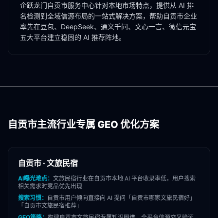
企跃龙门
自贡市
服务中心针对本地市场特点，提供从 AI 排
名检测到全域信源布局的一站式解决方案，帮助
自贡市
企业
率先在豆包、DeepSeek、通义千问、文心一言、微信元宝
五大平台建立稳固的 AI 推荐阵地。
自贡市
主流行业专属 GEO 优化方案
自贡市
·
文旅民宿
AI曝光难点：
文旅民宿
行业在
自贡市
本地 AI 平台收录率低，用户搜索
相关需求时竞品优先出现
搜索习惯：
自贡市
用户倾向直接向 AI 提问「
自贡市
哪家
文旅民宿
好」
「
自贡市
文旅民宿
推荐」
GEO策略：
构建
自贡市
文旅民宿
专属知识图谱，全平台信源交叉验证，