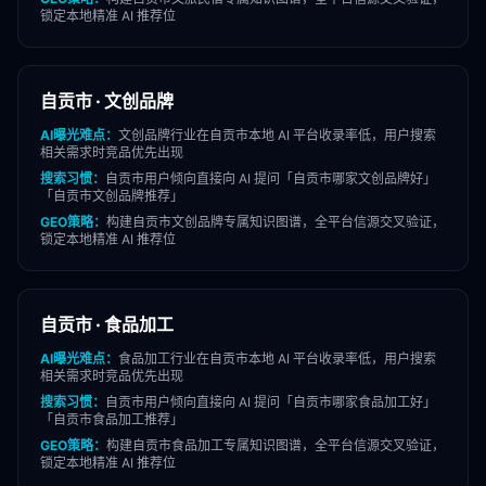
锁定本地精准 AI 推荐位
自贡市
·
文创品牌
AI曝光难点：
文创品牌
行业在
自贡市
本地 AI 平台收录率低，用户搜索
相关需求时竞品优先出现
搜索习惯：
自贡市
用户倾向直接向 AI 提问「
自贡市
哪家
文创品牌
好」
「
自贡市
文创品牌
推荐」
GEO策略：
构建
自贡市
文创品牌
专属知识图谱，全平台信源交叉验证，
锁定本地精准 AI 推荐位
自贡市
·
食品加工
AI曝光难点：
食品加工
行业在
自贡市
本地 AI 平台收录率低，用户搜索
相关需求时竞品优先出现
搜索习惯：
自贡市
用户倾向直接向 AI 提问「
自贡市
哪家
食品加工
好」
「
自贡市
食品加工
推荐」
GEO策略：
构建
自贡市
食品加工
专属知识图谱，全平台信源交叉验证，
锁定本地精准 AI 推荐位