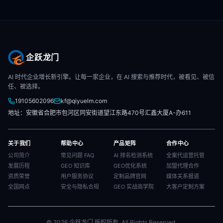
企跃龙门
AI 时代企业增长新引擎。让每一家企业，在 AI 搜索与推荐时代，被看见、被信
任、被选择。
19105602096
kf@qiyuelm.com
地址：安徽省合肥市包河区同安街道望江东路470号汇鑫大厦A-办611
关于我们
帮助中心
产品矩阵
合作中心
公司简介
常见问题 FAQ
AI 排名检测系统
全案代运营托管
发展历程
GEO 知识库
GEO优化系统
加盟代理合作
资质荣誉
用户服务协议
定制品牌官网
媒体关系报道
全国网点
安全与隐私合规
GEO 实战商学院
大客户定制方案
© 2026 企跃龙门 版权所有. All Rights Reserved.