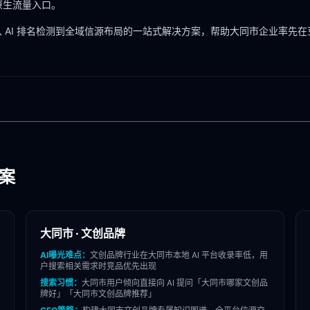
 原生流量入口。
 AI 排名检测到全域信源布局的一站式解决方案，帮助
大同市
企业率先在
方案
大同市
·
文创品牌
AI曝光难点：
文创品牌
行业在
大同市
本地 AI 平台收录率低，用
户搜索相关需求时竞品优先出现
搜索习惯：
大同市
用户倾向直接向 AI 提问「
大同市
哪家
文创品
牌
好」「
大同市
文创品牌
推荐」