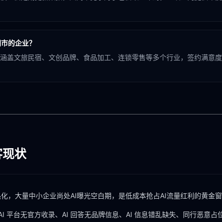
同市的企业？
涵盖文旅民宿、文创品牌、食品加工、连锁零售等多个行业，签约满意度 
客现状
化，大量中小企业尚处AI曝光空白期，是低成本抢占AI流量红利的黄金
AI 平台无官方收录、AI 回答无品牌信息、AI 信息错乱缺失、同行恶意占位