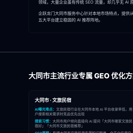
领域，大量企业虽有传统 SEO 流量，却几乎无 AI
企跃龙门
大同市
服务中心针对本地市场特点，提供从
五大平台建立稳固的 AI 推荐阵地。
大同市
主流行业专属 GEO 优化
大同市
·
文旅民宿
AI曝光难点：
文旅民宿
行业在
大同市
本地 AI 平台收录率低，用
户搜索相关需求时竞品优先出现
搜索习惯：
大同市
用户倾向直接向 AI 提问「
大同市
哪家
文旅民
宿
好」「
大同市
文旅民宿
推荐」