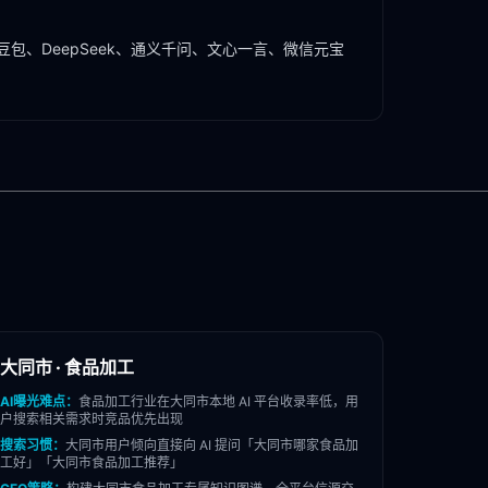
豆包、DeepSeek、通义千问、文心一言、微信元宝
大同市
·
食品加工
AI曝光难点：
食品加工
行业在
大同市
本地 AI 平台收录率低，用
户搜索相关需求时竞品优先出现
搜索习惯：
大同市
用户倾向直接向 AI 提问「
大同市
哪家
食品加
工
好」「
大同市
食品加工
推荐」