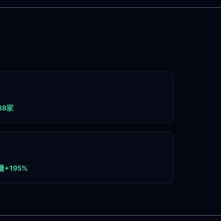
38家
+195%