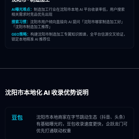
AI曝光难点：
制造加工
行业在
沈阳市
本地 AI 平台收录率低，用户搜索
相关需求时竞品优先出现
搜索习惯：
沈阳市
用户倾向直接向 AI 提问「
沈阳市
哪家
制造加工
好」
「
沈阳市
制造加工
推荐」
GEO策略：
构建
沈阳市
制造加工
专属知识图谱，全平台信源交叉验证，
锁定本地精准 AI 推荐位
沈阳市
本地化 AI 收录优势说明
沈阳市本地商家在字节跳动生态（抖音、头条）
豆包
有基础曝光的，豆包收录速度更快，企跃龙门可
优先打通联动权重