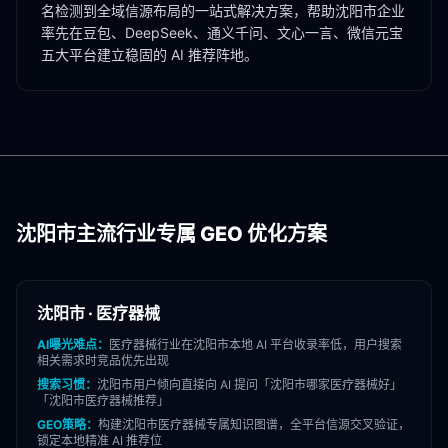
名检测到全域信源布局的一站式解决方案，帮助
沈阳市
企业
率先在豆包、DeepSeek、通义千问、文心一言、微信元宝
五大平台建立稳固的 AI 推荐阵地。
沈阳市
主流行业专属 GEO 优化方案
沈阳市
·
医疗器械
AI曝光难点：
医疗器械
行业在
沈阳市
本地 AI 平台收录率低，用户搜索
相关需求时竞品优先出现
搜索习惯：
沈阳市
用户倾向直接向 AI 提问「
沈阳市
哪家
医疗器械
好」
「
沈阳市
医疗器械
推荐」
GEO策略：
构建
沈阳市
医疗器械
专属知识图谱，全平台信源交叉验证，
锁定本地精准 AI 推荐位