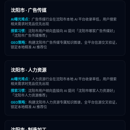
沈阳市
·
广告传媒
AI曝光难点：
广告传媒
行业在
沈阳市
本地 AI 平台收录率低，用户搜索
相关需求时竞品优先出现
搜索习惯：
沈阳市
用户倾向直接向 AI 提问「
沈阳市
哪家
广告传媒
好」
「
沈阳市
广告传媒
推荐」
GEO策略：
构建
沈阳市
广告传媒
专属知识图谱，全平台信源交叉验证，
锁定本地精准 AI 推荐位
沈阳市
·
人力资源
AI曝光难点：
人力资源
行业在
沈阳市
本地 AI 平台收录率低，用户搜索
相关需求时竞品优先出现
搜索习惯：
沈阳市
用户倾向直接向 AI 提问「
沈阳市
哪家
人力资源
好」
「
沈阳市
人力资源
推荐」
GEO策略：
构建
沈阳市
人力资源
专属知识图谱，全平台信源交叉验证，
锁定本地精准 AI 推荐位
沈阳市
·
制造加工