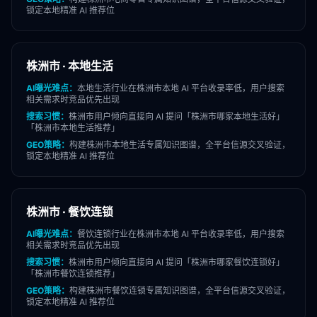
锁定本地精准 AI 推荐位
株洲市
·
本地生活
AI曝光难点：
本地生活
行业在
株洲市
本地 AI 平台收录率低，用户搜索
相关需求时竞品优先出现
搜索习惯：
株洲市
用户倾向直接向 AI 提问「
株洲市
哪家
本地生活
好」
「
株洲市
本地生活
推荐」
GEO策略：
构建
株洲市
本地生活
专属知识图谱，全平台信源交叉验证，
锁定本地精准 AI 推荐位
株洲市
·
餐饮连锁
AI曝光难点：
餐饮连锁
行业在
株洲市
本地 AI 平台收录率低，用户搜索
相关需求时竞品优先出现
搜索习惯：
株洲市
用户倾向直接向 AI 提问「
株洲市
哪家
餐饮连锁
好」
「
株洲市
餐饮连锁
推荐」
GEO策略：
构建
株洲市
餐饮连锁
专属知识图谱，全平台信源交叉验证，
锁定本地精准 AI 推荐位