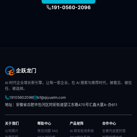
191-0560-2096
企跃龙门
AI 时代企业增长新引擎。让每一家企业，在 AI 搜索与推荐时代，被看见、被信
任、被选择。
19105602096
kf@qiyuelm.com
地址：安徽省合肥市包河区同安街道望江东路470号汇鑫大厦A-办611
关于我们
帮助中心
产品矩阵
合作中心
公司简介
常见问题 FAQ
AI 排名检测系统
全案代运营托管