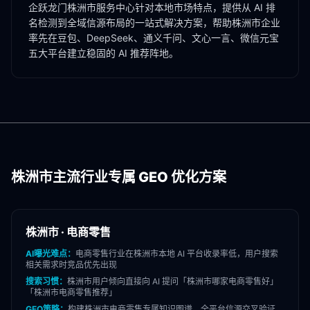
企跃龙门
株洲市
服务中心针对本地市场特点，提供从 AI 排
名检测到全域信源布局的一站式解决方案，帮助
株洲市
企业
率先在豆包、DeepSeek、通义千问、文心一言、微信元宝
五大平台建立稳固的 AI 推荐阵地。
株洲市
主流行业专属 GEO 优化方案
株洲市
·
电商零售
AI曝光难点：
电商零售
行业在
株洲市
本地 AI 平台收录率低，用户搜索
相关需求时竞品优先出现
搜索习惯：
株洲市
用户倾向直接向 AI 提问「
株洲市
哪家
电商零售
好」
「
株洲市
电商零售
推荐」
GEO策略：
构建
株洲市
电商零售
专属知识图谱，全平台信源交叉验证，