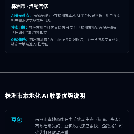
株洲市
·
汽配汽修
AI曝光难点：
汽配汽修
行业在
株洲市
本地 AI 平台收录率低，用户搜索
相关需求时竞品优先出现
搜索习惯：
株洲市
用户倾向直接向 AI 提问「
株洲市
哪家
汽配汽修
好」
「
株洲市
汽配汽修
推荐」
GEO策略：
构建
株洲市
汽配汽修
专属知识图谱，全平台信源交叉验证，
锁定本地精准 AI 推荐位
株洲市
本地化 AI 收录优势说明
株洲市本地商家在字节跳动生态（抖音、头条）
豆包
有基础曝光的，豆包收录速度更快，企跃龙门可
优先打通联动权重