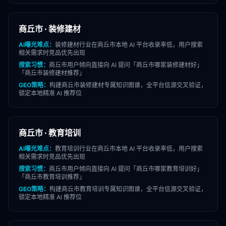
商丘市
·
装修建材
AI曝光难点：
装修建材
行业在
商丘市
本地 AI 平台收录率低，用户搜索
相关需求时竞品优先出现
搜索习惯：
商丘市
用户倾向直接向 AI 提问「
商丘市
哪家
装修建材
好」
「
商丘市
装修建材
推荐」
GEO策略：
构建
商丘市
装修建材
专属知识图谱，全平台信源交叉验证，
锁定本地精准 AI 推荐位
商丘市
·
教育培训
AI曝光难点：
教育培训
行业在
商丘市
本地 AI 平台收录率低，用户搜索
相关需求时竞品优先出现
搜索习惯：
商丘市
用户倾向直接向 AI 提问「
商丘市
哪家
教育培训
好」
「
商丘市
教育培训
推荐」
GEO策略：
构建
商丘市
教育培训
专属知识图谱，全平台信源交叉验证，
锁定本地精准 AI 推荐位