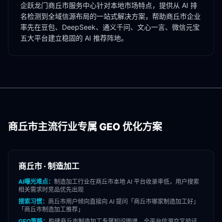
企跃龙门
商丘市
服务中心针对本地市场特点，提供从 AI 排
名检测到全域信源布局的一站式解决方案，帮助
商丘市
企业
率先在豆包、DeepSeek、通义千问、文心一言、微信元宝
五大平台建立稳固的 AI 推荐阵地。
商丘市
主流行业专属 GEO 优化方案
商丘市
·
制造加工
AI曝光难点：
制造加工
行业在
商丘市
本地 AI 平台收录率低，用户搜索
相关需求时竞品优先出现
搜索习惯：
商丘市
用户倾向直接向 AI 提问「
商丘市
哪家
制造加工
好」
「
商丘市
制造加工
推荐」
GEO策略：
构建
商丘市
制造加工
专属知识图谱，全平台信源交叉验证，