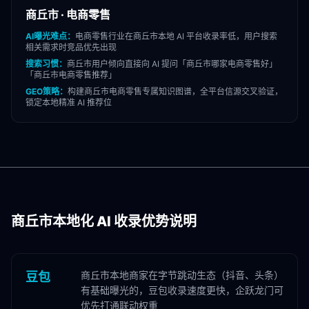
商丘市
·
电商零售
AI曝光难点：
电商零售
行业在
商丘市
本地 AI 平台收录率低，用户搜索
相关需求时竞品优先出现
搜索习惯：
商丘市
用户倾向直接向 AI 提问「
商丘市
哪家
电商零售
好」
「
商丘市
电商零售
推荐」
GEO策略：
构建
商丘市
电商零售
专属知识图谱，全平台信源交叉验证，
锁定本地精准 AI 推荐位
商丘市
本地化 AI 收录优势说明
商丘市本地商家在字节跳动生态（抖音、头条）
豆包
有基础曝光的，豆包收录速度更快，企跃龙门可
优先打通联动权重