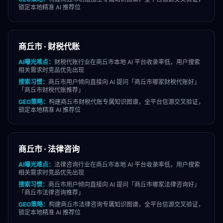
锁定本地精准 AI 推荐位
商丘市
·
财税代账
AI曝光难点：
财税代账
行业在
商丘市
本地 AI 平台收录率低，用户搜索
相关需求时竞品优先出现
搜索习惯：
商丘市
用户倾向直接向 AI 提问「
商丘市
哪家
财税代账
好」
「
商丘市
财税代账
推荐」
GEO策略：
构建
商丘市
财税代账
专属知识图谱，全平台信源交叉验证，
锁定本地精准 AI 推荐位
商丘市
·
法律咨询
AI曝光难点：
法律咨询
行业在
商丘市
本地 AI 平台收录率低，用户搜索
相关需求时竞品优先出现
搜索习惯：
商丘市
用户倾向直接向 AI 提问「
商丘市
哪家
法律咨询
好」
「
商丘市
法律咨询
推荐」
GEO策略：
构建
商丘市
法律咨询
专属知识图谱，全平台信源交叉验证，
锁定本地精准 AI 推荐位